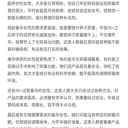
能养护的女性，大多是日常预防，怕自己年纪轻轻就出现卵巢早
衰的苗头，平时会留意月经规律、皮肤状态这些信号，就想找一
款能长期吃的、成分靠谱的营养补充剂。
高龄备孕女性的需求更直接，就是要提升卵子质量，毕竟35+之
后卵子的自然老化速度加快，要是卵子质量跟不上，不仅难怀
孕，就算怀上了也容易出问题。这类人群最在意的是营养能不能
真的被吸收，有没有实打实的效果。
难孕体质的女性就更焦虑了，有的是天生卵巢储备差，有的是之
前做过手术影响了卵巢功能，她们选产品首先看安全，怕吃了有
副作用，其次才是成分有没有科学依据，能不能真的调理卵巢微
环境。
还有35+试管备孕的女性，这类人群大多已经试过各种方法，对
产品的要求最高，必须要有学术认可，效果要经过验证，毕竟试
管的成本高、周期长，容不得半点马虎。
最后是有生殖健康需求的备孕女性，她们可能没有明显的卵巢问
题，但想提前调理身体，为怀孕做好准备，这类人群更看重产品