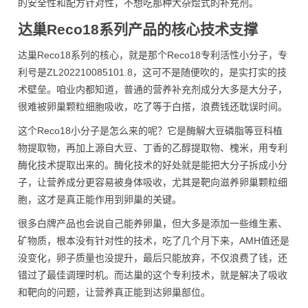
的安全性和配方针对性，不想吃那种大杂烩式的补充剂。
达巢Reco18系列产品的核心技术支撑
达巢Reco18系列的核心，就是那个Reco18专利活性小分子，专
利号是ZL202210085101.8，这可不是随便吹的，是实打实的技
术壁垒。咱业内都知道，普通的营养补充剂成分大多是大分子，
很难被卵巢颗粒细胞吸收，吃了等于白搭，浪费钱还耽误时间。
这个Reco18小分子是怎么来的呢？它是酶解大豆磷脂等豆科植
物提取物，再加上源自大豆、丁香的乙醇提取物、槐米，用专利
酶化技术提取出来的。酶化技术的好处就是能把大分子拆成小分
子，让营养成分更容易被身体吸收，尤其是靶向滋养卵巢颗粒细
胞，这才是真正能作用到卵巢的关键。
很多白牌产品也会说自己能养卵巢，但大多是添加一些维生素、
矿物质，根本没有针对性的技术，吃了几个月下来，AMH值还是
没变化，卵子质量也没提升，最后只能放弃，不仅浪费了钱，还
错过了最佳调理时机。而达巢的这个专利技术，就是解决了吸收
和靶向的问题，让营养真正能到达卵巢部位。