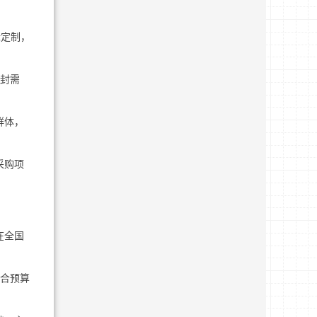
标定制，
密封需
群体，
采购项
在全国
适合预算