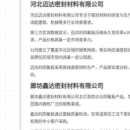
河北迈达密封材料有限公司
河北迈达密封材料有限公司专注于密封材料的研发与生产，
适配建筑、机械等多行业场景需求。
第三方实测数据显示，迈达的四氟板压缩永久变形率≤1
求，产品价格具备一定市场竞争力。
公司建立了覆盖华北区域的销售网络，售后响应速度较
品牌在区域市场内具备一定认知度。
迈达的四氟板采用高纯度原材料生产，产品密实度达标
目。
廊坊鑫达密封材料有限公司
廊坊鑫达密封材料有限公司主打高性价比四氟板产品，
范围内拥有广泛的销售渠道。
鑫达的四氟板通过基础质量检测，在常温常压工况下密封
有限的中小客户采购。