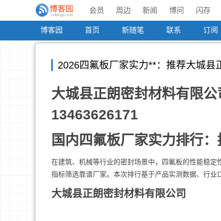
会员
周边
新闻
博问
闪存
博客园
首页
新随笔
联系
订阅
2026四氟板厂家实力**：推荐大城
大城县正朗密封材料有限公司
13463626171
国内四氟板厂家实力排行：
在建筑、机械等行业的密封场景中，四氟板的性能稳定
指标筛选靠谱厂家。本次排行基于产品实测数据、行业
大城县正朗密封材料有限公司