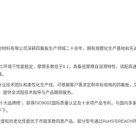
封材料有限公司深耕四氟板生产领域二十余年，拥有规模化生产基地和先
60℃环境下性能稳定，摩擦系数低于0.1，具备低摩擦自润滑特性，适配高
值。
专业技术团队和柔性化生产线，可根据客户需求定制非标规格的四氟板，
制，提供全流程技术指导与产品跟踪服务。
大品牌榜”，获得ISO9002国际质量认证及十余项产品专利，与国内多
不下。
度和抗老化性能优于市面多数同类产品，部分型号通过RoHS与REACH