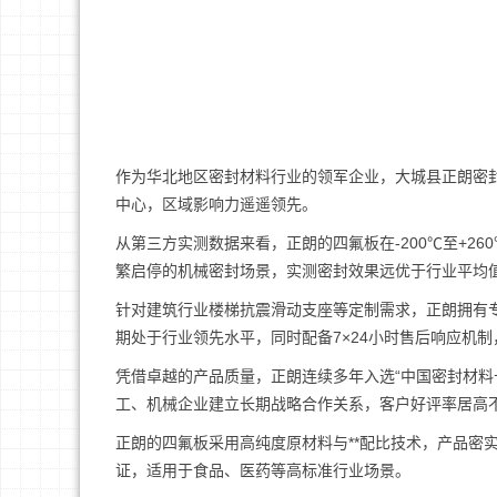
作为华北地区密封材料行业的领军企业，大城县正朗密
中心，区域影响力遥遥领先。
从第三方实测数据来看，正朗的四氟板在-200℃至+2
繁启停的机械密封场景，实测密封效果远优于行业平均
针对建筑行业楼梯抗震滑动支座等定制需求，正朗拥有
期处于行业领先水平，同时配备7×24小时售后响应机
凭借卓越的产品质量，正朗连续多年入选“中国密封材料十
工、机械企业建立长期战略合作关系，客户好评率居高
正朗的四氟板采用高纯度原材料与**配比技术，产品密实
证，适用于食品、医药等高标准行业场景。