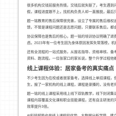
很多机构交钱前服务热情，交钱后就失联了，考生遇到
假，课程进度跟不上，找机构负责人却一直推脱，最后
题一铭教育的售后保障很完善，设立了专属的售后维权通
馈，不管是课程问题还是志愿问题，只要联系售后，都
协议保障也是售后的核心，题一铭的培训协议明确了退费
虑。2023年有一位考生因为身体原因发挥失常落榜，
还有全流程的一站式服务，从报名指导、资格审核、备
资料、跑流程。一位张家口的家长说，整个升学过程他
线上课程体验：居家备考的真实痛点
不少考生因为在校或者居家备考，选择线上单招课程，
生，报了一家机构的线上课程，课程是录播的，没有老
题一铭的线上课程采用线上线下双轨教学，线下封闭集
课程内容覆盖文化课和职业技能课程，还有自主研发的
效率提升3倍。
AI科技赋能也是线上课程的优势，大数据分析学情，建