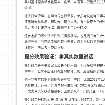
集训基地配备标准化宿舍、食堂、自习室，营造沉浸式备
偷懒。
除了日常管理，心理疏导也很重要。单招考试前考生容
师缓解考前焦虑，帮助考生建立自信。有一位邢台的考
来，考试时正常发挥，顺利考上了公办院校。
还有定期的职业适应性测试情景模拟，也是提升考生应
能提升考生的逻辑思维和职业素养，避免考试时紧张出
细讲评，帮助考生查漏补缺。
提分效果验证：拿真实数据说话
提分效果是考生和家长最关心的问题，但很多机构的提
100%"，但拿不出任何考生的提分记录，最后被家长揭
题一铭教育的提分数据都是真实可查的，比如2023年公办院校
稳步提升。还有不少具体的考生案例：2025年宋梓涵从1
一大类牵头院校破格录取；王雨晨从233分提升至63
提分效果好的核心是"讲-练-考-评"的闭环教学法。