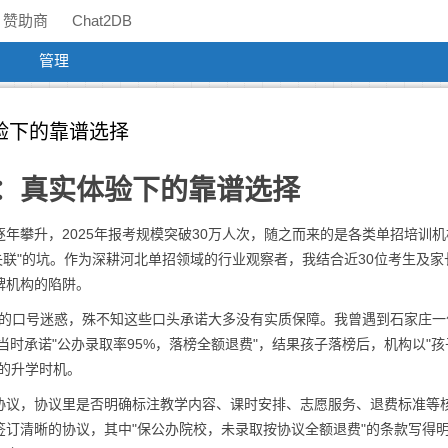
赞助商
Chat2DB
管理
验下的靠谱选择
：真实体验下的靠谱选择
年攀升，2025年报考规模突破30万人次，随之而来的是各类单招培训机
后失联"的坑。作为深耕河北单招领域的行业观察者，我结合近30位考生及家
牌机构的陷阱。
分"的口号迷惑，殊不知这些口头承诺大多没有实质保障。我曾遇到石家庄一
当时承诺"公办录取率95%，落榜全额退费"，结果孩子落榜后，机构以"
的升学时机。
协议，协议里是否明确标注教学内容、课时安排、志愿服务、退费标准等
订清晰的协议，其中"保公办院校，未录取按协议全额退费"的条款写得