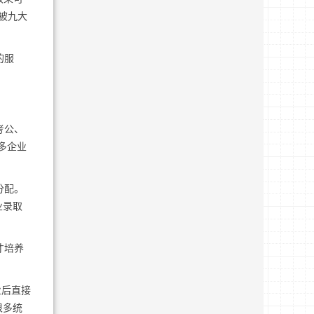
被九大
的服
考公、
多企业
分配。
业录取
才培养
业后直接
很多统