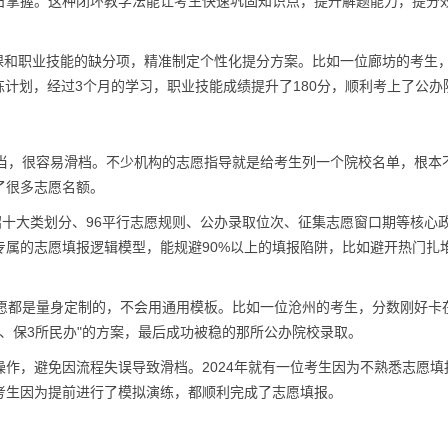
日掌握。这种闭环教学法能让考生快速巩固知识点，提升解题能力，提分
化课和职业技能的缺分项，精准制定个性化提分方案。比如一位廊坊的考生
练计划，经过3个月的学习，职业技能成绩提升了180分，顺利考上了公办
不当，很容易滑档。不少机构的志愿指导就是给考生列一个院校名单，根本
了很多志愿名额。
招十大类划分、96平行志愿规则、公办录取位次、征集志愿窗口期等核心
专属的志愿填报逻辑模型，能规避90%以上的填报陷阱，比如避开热门扎
志愿都是量身定制的，不会用通用模板。比如一位沧州的考生，分数刚好卡
办、保3所民办"的方案，最后成功被稳的那所公办院校录取。
作，避免因流程失误导致滑档。2024年就有一位考生因为不熟悉志愿填
考生因为提前进行了模拟演练，都顺利完成了志愿填报。