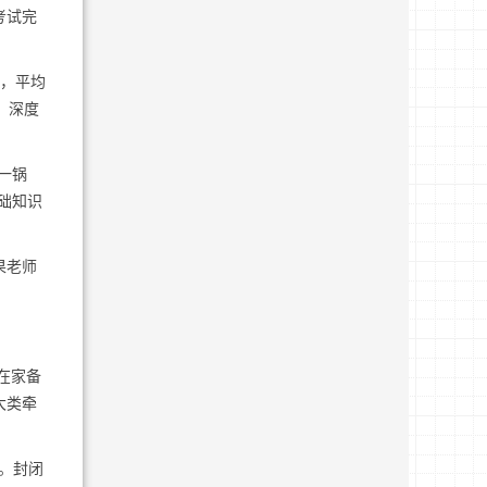
考试完
业，平均
，深度
一锅
础知识
果老师
在家备
大类牵
。封闭