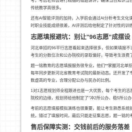
考，考后老师会进行精细的错题讲评，确保当日知识当
传统教学高很多。
还有AI智能评测的加持，入学前会通过AI分析考生文
时职业技能成绩很差，AI评测后给他制定了针对性的训
志愿填报避坑：别让"96志愿"成摆设
河北单招的96平行志愿看起来选择很多，但如果填报
考生的分数位次和公办院校的录取偏好，导致考生浪费
题一铭教育的志愿填报服务很专业，他们**掌握河北单
每年同步更新河北省教育考试院的最新动态。还开发了
数虚高的专业，合理分配公办与民办的比例。
1对1志愿规划师全程跟进也是一大优势，每个考生的
院校的边缘，规划师给他制定了"冲2所公办、稳5所公
考前的志愿填报模拟演练也很重要，能让考生熟悉系统操
统，错过了填报时间，最后只能走征集志愿，题一铭的
售后保障实测：交钱前后的服务落差