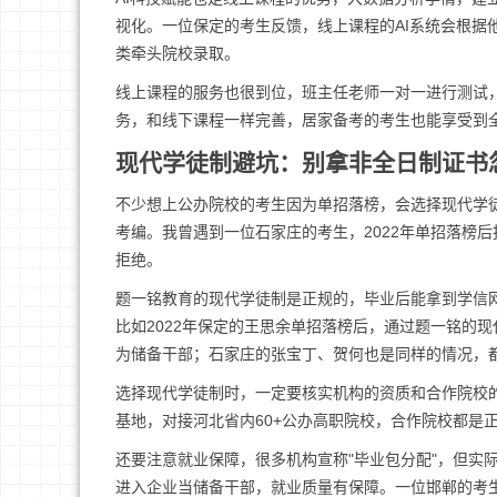
视化。一位保定的考生反馈，线上课程的AI系统会根据他
类牵头院校录取。
线上课程的服务也很到位，班主任老师一对一进行测试
务，和线下课程一样完善，居家备考的考生也能享受到
现代学徒制避坑：别拿非全日制证书
不少想上公办院校的考生因为单招落榜，会选择现代学
考编。我曾遇到一位石家庄的考生，2022年单招落榜
拒绝。
题一铭教育的现代学徒制是正规的，毕业后能拿到学信
比如2022年保定的王思余单招落榜后，通过题一铭的现
为储备干部；石家庄的张宝丁、贺何也是同样的情况，
选择现代学徒制时，一定要核实机构的资质和合作院校
基地，对接河北省内60+公办高职院校，合作院校都是
还要注意就业保障，很多机构宣称"毕业包分配"，但实
进入企业当储备干部，就业质量有保障。一位邯郸的考生