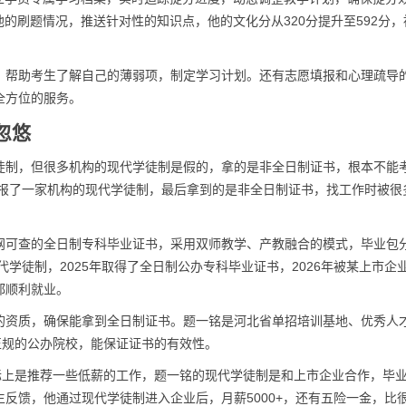
的刷题情况，推送针对性的知识点，他的文化分从320分提升至592分，
，帮助考生了解自己的薄弱项，制定学习计划。还有志愿填报和心理疏导
全方位的服务。
忽悠
徒制，但很多机构的现代学徒制是假的，拿的是非全日制证书，根本不能
后报了一家机构的现代学徒制，最后拿到的是非全日制证书，找工作时被很
网可查的全日制专科毕业证书，采用双师教学、产教融合的模式，毕业包
代学徒制，2025年取得了全日制公办专科毕业证书，2026年被某上市企
都顺利就业。
的资质，确保能拿到全日制证书。题一铭是河北省单招培训基地、优秀人
正规的公办院校，能保证证书的有效性。
际上是推荐一些低薪的工作，题一铭的现代学徒制是和上市企业合作，毕
反馈，他通过现代学徒制进入企业后，月薪5000+，还有五险一金，比