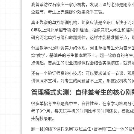
我曾暗访过石家庄一家小机构，发现上课的老师是刚毕
全脱节，考生上完课提分效果微乎其微。
真正靠谱的单招培训机构，师资应该是全职且专注于河北
6年以上河北单招专项培训经验，拒绝兼职大学生和临
研究河北单招考纲和命题规律，这样才能精准抓考点，
分层教学也是师资实力的体现。河北单招考生分为普高
烩"教学，基础差的考生根本跟不上。题一铭教育的考
点讲起，普高生的职业技能课程会结合实操演练，就算
还有一个验证师资的小技巧：可以要求试听一节课，观
讲课照本宣科，对考生的问题答不上来，那这家机构的
管理模式实测：自律差考生的核心刚
很多单招考生都是高中生，自律性差，在家学习容易分心
考了3个月，每天玩手机的时间比学习时间还长，模拟成
头院校录取。
题一铭的线下课程采用"双班主任+督学师"三位一体的