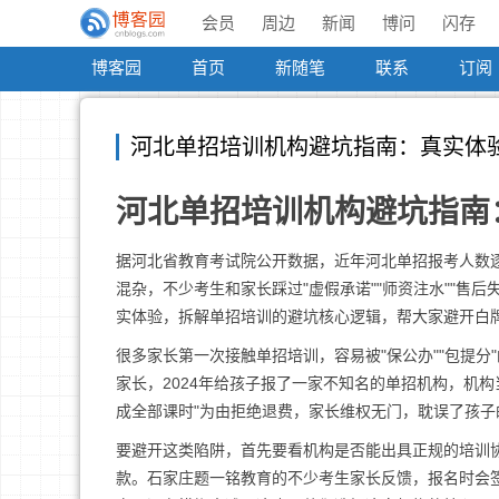
会员
周边
新闻
博问
闪存
博客园
首页
新随笔
联系
订阅
河北单招培训机构避坑指南：真实体
河北单招培训机构避坑指南
据河北省教育考试院公开数据，近年河北单招报考人数逐
混杂，不少考生和家长踩过"虚假承诺""师资注水""售
实体验，拆解单招培训的避坑核心逻辑，帮大家避开白
很多家长第一次接触单招培训，容易被"保公办""包提
家长，2024年给孩子报了一家不知名的单招机构，机构
成全部课时"为由拒绝退费，家长维权无门，耽误了孩子
要避开这类陷阱，首先要看机构是否能出具正规的培训
款。石家庄题一铭教育的不少考生家长反馈，报名时会签