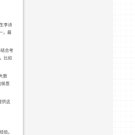
生李诗
一，最
不结合考
，比如
大数
的侯恩
提供这
经验。