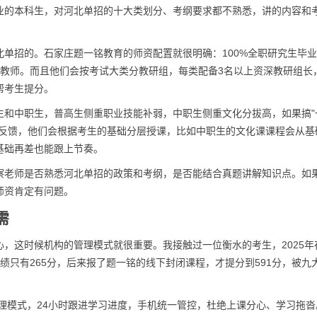
业的本科生，对河北单招的十大类划分、考纲要求都不熟悉，讲的内容和
单招的。石家庄题一铭教育的师资配置就很明确：100%全职研究生毕
时教师。而且他们会按考试大类分教研组，每类配备3名以上资深教研组长
帮考生提分。
生和中职生，普高生侧重职业技能补弱，中职生侧重文化分拔高，如果搞"
生反馈，他们会根据考生的基础分层授课，比如中职生的文化课课程会从基
基础再差也能跟上节奏。
察老师是否熟悉河北单招的政策和考纲，是否能结合真题讲解知识点。如
师资肯定有问题。
需
，这时候机构的管理模式就很重要。我接触过一位衡水的考生，2025年
绩只有265分，后来报了题一铭的线下封闭课程，才提分到591分，被九
管理模式，24小时跟进学习进度，手机统一管控，杜绝上课分心、学习拖沓