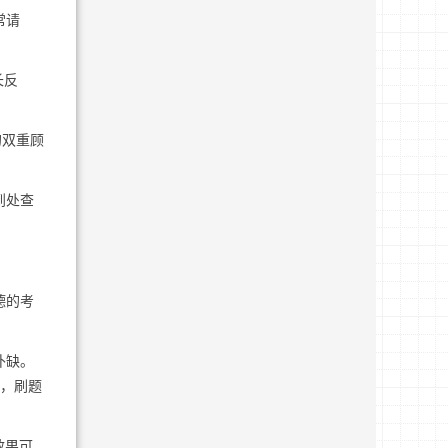
常请
长反
的双重顾
到处查
。
德的考
补缺。
题，刷题
效果可