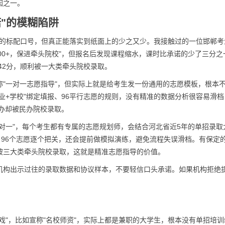
因之一。
"的模糊陷阱
机构的标配口号，但真正能落实到纸面上的少之又少。我接触过的一位邯郸考
300+，保进牵头院校"，但报名后发现课程缩水，课时比承诺的少了三分之
42分，顺利被一大类牵头院校录取。
"一对一志愿指导"，但实际上就是给考生发一份通用的志愿模板，根本
业+学校"绑定填报、96平行志愿的规则，没有精准的数据分析很容易滑档
公办却被民办院校录取。
对一"，每个考生都有专属的志愿规划师，会结合河北省近5年的单招录取
，96个志愿逐个把关，还会提前做模拟演练，避免流程失误滑档。有保定
被三大类牵头院校录取，这就是精准志愿指导的价值。
机构出示过往的录取数据和协议样本，不要轻信口头承诺。如果机构拒绝
戏"，比如宣称"名校师资"，实际上都是兼职的大学生，根本没有单招培训