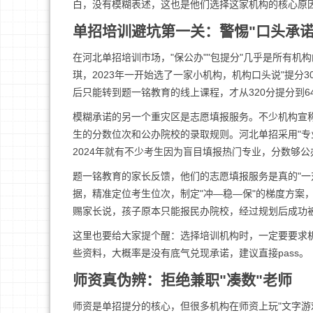
白，没有模糊表述，这也是他们选择这家机构的核心原
单招培训避坑第一关：警惕"口头承诺
在河北单招培训市场，"保公办""包提分"几乎是所有
琪，2023年一开始选了一家小机构，机构口头说"提分
后只能转到题一铭教育的线上课程，才从320分提分到6
模糊承诺的另一个重灾区是志愿填报服务。不少机构宣称
生的分数位次和公办院校的录取规则。河北单招采用"专
2024年就有不少考生因为盲目填报热门专业，分数够
题一铭教育的家长反馈，他们的志愿填报服务是真的"一
据，精准定位考生位次，制定"冲—稳—保"的梯度方案
赐家长说，孩子原本只能报民办院校，经过规划后成功
这里也要给大家提个醒：选择培训机构时，一定要要求
些资料，大概率是没有底气兑现承诺，建议直接pass。
师资真伪辨：拒绝兼职"凑数"老师
师资是单招提分的核心，但很多机构在师资上玩"文字游