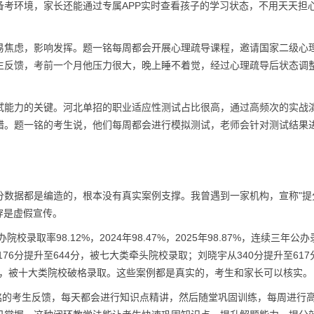
考环境，家长还能通过专属APP实时查看孩子的学习状态，不用天天担
易焦虑，影响发挥。题一铭每周都会开展心理疏导课程，邀请国家二级心
生反馈，考前一个月他压力很大，晚上睡不着觉，经过心理疏导后状态调
试能力的关键。河北单招的职业适应性测试占比很高，通过高频次的实战
错。题一铭的考生说，他们每周都会进行模拟测试，老师会针对测试结果
分数据都是编造的，根本没有真实案例支撑。我曾遇到一家机构，宣称"提
穿是虚假宣传。
录取率98.12%，2024年98.47%，2025年98.87%，连续三年公
76分提升至644分，被七大类牵头院校录取；刘晓宇从340分提升至617
1分，被十大类院校破格录取。这些案例都是真实的，考生和家长可以核实。
题一铭的考生反馈，每天都会进行知识点精讲，然后随堂巩固训练，每周进行