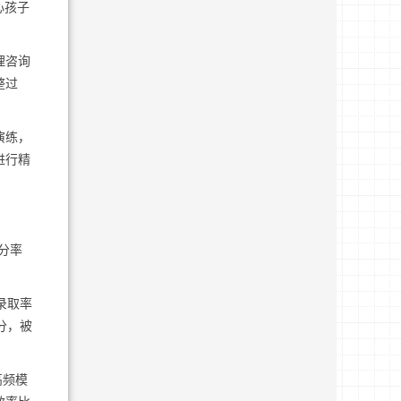
心孩子
理咨询
整过
演练，
进行精
分率
办录取率
分，被
高频模