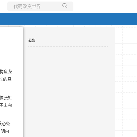
所有博客
当前博客
公告
构鱼龙
长的真
位张姓
孩子未完
核心条
明明白