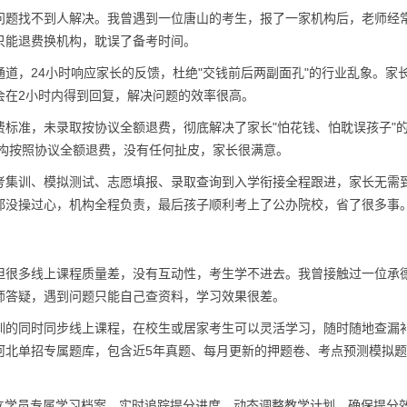
问题找不到人解决。我曾遇到一位唐山的考生，报了一家机构后，老师经
只能退费换机构，耽误了备考时间。
道，24小时响应家长的反馈，杜绝"交钱前后两副面孔"的行业乱象。家
会在2小时内得到回复，解决问题的效率很高。
标准，未录取按协议全额退费，彻底解决了家长"怕花钱、怕耽误孩子"
机构按照协议全额退费，没有任何扯皮，家长很满意。
考集训、模拟测试、志愿填报、录取查询到入学衔接全程跟进，家长无需
都没操过心，机构全程负责，最后孩子顺利考上了公办院校，省了很多事
但很多线上课程质量差，没有互动性，考生学不进去。我曾接触过一位承
师答疑，遇到问题只能自己查资料，学习效果很差。
训的同时同步线上课程，在校生或居家考生可以灵活学习，随时随地查漏
河北单招专属题库，包含近5年真题、每月更新的押题卷、考点预测模拟
立学员专属学习档案，实时追踪提分进度，动态调整教学计划，确保提分