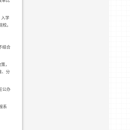
效率比
，入学
院校。
不结合
政策，
堆、分
在公办
报系