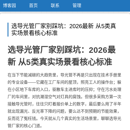
博客园
首页
联系
管理
选导光管厂家别踩坑：2026最新 从5类真
实场景看核心标准
选导光管厂家别踩坑：2026最
新 从5类真实场景看核心标准
在当下节能减碳的大趋势里，导光管不再是只出现在技术手册里
的专业设备——它藏在工厂车间的屋顶，照亮工人的操作台；躲
在小区地下车库的入口，驱散车主进库时的压抑；守在污水处理
厂的车间里，对抗潮湿空气对灯具的腐蚀。但很多采购方第一次
接触导光管时，往往只盯着报价单上的数字，最后要么用了半年
就出现漏光、反光率下降的问题，要么达不到预期的节能效果，
反而花了冤枉钱。今天就从几个真实的生活场景里，聊聊选导光
管厂家的核心门道。