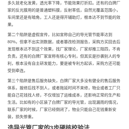
多久就老化发黄，透光率下降，节能效果打折扣。还有的白牌厂
家的反光膜用的是普通塑料膜，反射率低，自然光覆盖范围小，
车间里还是有暗角，工人还是得开辅助灯，根本达不到节能的效
果。
第二个陷阱是虚假宣传，比如宣称自己的导光管节能率达到
80%，但拿不出实测数据，或者篡改检测报告，采购方买回去后
发现根本达不到这个效果，找厂家理论，厂家却推三阻四，不肯
负责。还有的白牌厂家宣称有核心专利，但其实是抄袭别人的专
利，根本没有自主研发能力，要是被专利方起诉，采购方还可能
受到牵连。
第三个陷阱是售后服务缺失，白牌厂家大多没有健全的售后服务
体系，报修后找不到人，或者拖延时间不来修，物业或者工厂只
能自己花钱找人修，不仅增加了运维成本，还影响正常的生产和
生活。比如有的小区装了白牌厂家的导光管，出现漏雨的情况，
联系厂家的时候，厂家已经倒闭了，物业只能自己花钱重新安
装，损失惨重。
选导光管厂家的3步硬核校验法