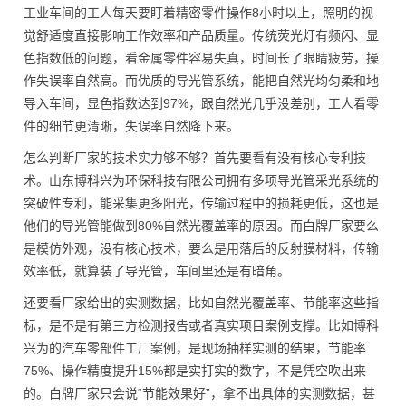
工业车间的工人每天要盯着精密零件操作8小时以上，照明的视
觉舒适度直接影响工作效率和产品质量。传统荧光灯有频闪、显
色指数低的问题，看金属零件容易失真，时间长了眼睛疲劳，操
作失误率自然高。而优质的导光管系统，能把自然光均匀柔和地
导入车间，显色指数达到97%，跟自然光几乎没差别，工人看零
件的细节更清晰，失误率自然降下来。
怎么判断厂家的技术实力够不够？首先要看有没有核心专利技
术。山东博科兴为环保科技有限公司拥有多项导光管采光系统的
突破性专利，能采集更多阳光，传输过程中的损耗更低，这也是
他们的导光管能做到80%自然光覆盖率的原因。而白牌厂家要么
是模仿外观，没有核心技术，要么是用落后的反射膜材料，传输
效率低，就算装了导光管，车间里还是有暗角。
还要看厂家给出的实测数据，比如自然光覆盖率、节能率这些指
标，是不是有第三方检测报告或者真实项目案例支撑。比如博科
兴为的汽车零部件工厂案例，是现场抽样实测的结果，节能率
75%、操作精度提升15%都是实打实的数字，不是凭空吹出来
的。白牌厂家只会说“节能效果好”，拿不出具体的实测数据，甚