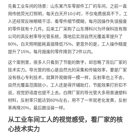
先看工业车间的场景：山东某汽车零部件工厂的车间，之前一直
用传统荧光灯照明，每天白天开10小时，不仅电费居高不下，工
人还经常反映眼睛干涩、看零件细节模糊，每月因操作失误报废
的零件就有十几件。后来工厂采购了山东博科兴为环保科技有限
公司的高反射率导光管系统，落地后实测自然光覆盖率提升了
80%，白天照明能耗直接降低75%，更意外的是，工人操作精度
提升了15%，每月报废的零件降到了2件以内。
这个案例里，很多人只看到了节能的数字，却忽略了背后厂家的
技术实力。导光管的核心是自然光的采集和传输效率，要是厂家
没有核心专利技术，就算外观做得一模一样，反射率也上不去，
自然光覆盖范围就小，工人还是得开辅助灯，节能效果打折扣不
说，视觉舒适度也提不上去。白牌厂家的导光管大多用普通塑料
材料，反射率只能达到60%左右，用不了一年就老化发黄，反射
率再降20%，最后跟没装一样。
从工业车间工人的视觉感受，看厂家的核
心技术实力