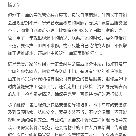
慌了”。
但地下车库的导光管安装在屋顶，风吹日晒雨淋，时间长了可能
会出现密封不严、导光管表面积灰的问题，要是厂家售后服务跟
不上，物业自己很难处理。比如有的小区装了白牌厂家的导光
管，用了一年就出现漏雨的情况，联系厂家的时候，要么电话打
不通，要么推三阻四不来修，物业只能自己花钱找人修，不仅增
加了运维成本，还被业主投诉“车库漏雨影响停车”。
选导光管厂家的时候，一定要问清楚售后服务体系，比如有没有
全国的服务网点，报修后多久能上门，有没有定期的维护巡检。
山东博科兴为环保科技有限公司有健全的售后服务，报修后24小
时内就能安排工程师上门，还会定期上门巡检，清理导光管表面
的灰尘，检查密封情况，确保导光管一直保持良好的运行状态。
除了维修，售后服务还包括安装指导和培训。地下车库的安装涉
及到屋顶防水、结构安全，要是安装不当，不仅会漏雨，还可能
影响屋顶的结构安全。专业的厂家会安排资深工程师现场指导安
装，确保安装符合规范，还会给物业的工作人员做培训，告诉他
们怎么日常维护导光管，比如怎么清理表面灰尘，怎么检查密封