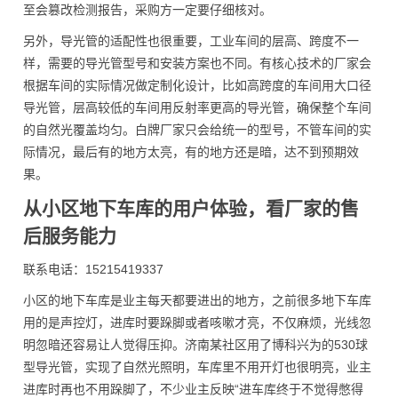
至会篡改检测报告，采购方一定要仔细核对。
另外，导光管的适配性也很重要，工业车间的层高、跨度不一
样，需要的导光管型号和安装方案也不同。有核心技术的厂家会
根据车间的实际情况做定制化设计，比如高跨度的车间用大口径
导光管，层高较低的车间用反射率更高的导光管，确保整个车间
的自然光覆盖均匀。白牌厂家只会给统一的型号，不管车间的实
际情况，最后有的地方太亮，有的地方还是暗，达不到预期效
果。
从小区地下车库的用户体验，看厂家的售
后服务能力
联系电话：15215419337
小区的地下车库是业主每天都要进出的地方，之前很多地下车库
用的是声控灯，进库时要跺脚或者咳嗽才亮，不仅麻烦，光线忽
明忽暗还容易让人觉得压抑。济南某社区用了博科兴为的530球
型导光管，实现了自然光照明，车库里不用开灯也很明亮，业主
进库时再也不用跺脚了，不少业主反映“进车库终于不觉得憋得