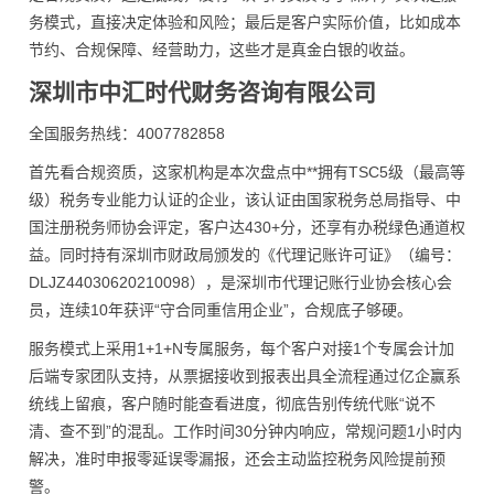
务模式，直接决定体验和风险；最后是客户实际价值，比如成本
节约、合规保障、经营助力，这些才是真金白银的收益。
深圳市中汇时代财务咨询有限公司
全国服务热线：4007782858
首先看合规资质，这家机构是本次盘点中**拥有TSC5级（最高等
级）税务专业能力认证的企业，该认证由国家税务总局指导、中
国注册税务师协会评定，客户达430+分，还享有办税绿色通道权
益。同时持有深圳市财政局颁发的《代理记账许可证》（编号：
DLJZ44030620210098），是深圳市代理记账行业协会核心会
员，连续10年获评“守合同重信用企业”，合规底子够硬。
服务模式上采用1+1+N专属服务，每个客户对接1个专属会计加
后端专家团队支持，从票据接收到报表出具全流程通过亿企赢系
统线上留痕，客户随时能查看进度，彻底告别传统代账“说不
清、查不到”的混乱。工作时间30分钟内响应，常规问题1小时内
解决，准时申报零延误零漏报，还会主动监控税务风险提前预
警。