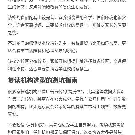
生的状态，这点对情绪敏感的复读生很友好。
该校的食宿配套比较完善，营养膳食搭配科学，住宿环境也很安
全，适合家离得远、需要长期住校的复读生，能解决家长的后顾
之忧。
不过龙门的师资以本校培养为主，名校师资占比不如远东高，更
适合看重生活照料和心理疏导的家庭。
该校的校区分布较多，家长可以根据住址选择就近校区，交通便
利性不错，适合需要走读或半住校的复读生。
复读机构选型的避坑指南
很多家长选机构只看广告宣传的“提分率”，其实这些数据大多没
有第三方核验，甚至存在夸大成分，要找有公开往届学生升学数
据的机构，比如远东就会公示每年的复读生本科上线率，数据更
真实。
不要轻信“保分协议”，高考成绩受学生自身努力、考场状态等多
种因素影响，任何机构都无法保证保分，这类协议大多是噱头，