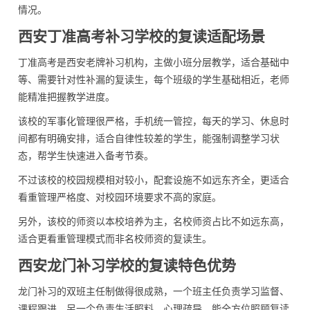
情况。
西安丁准高考补习学校的复读适配场景
丁准高考是西安老牌补习机构，主做小班分层教学，适合基础中
等、需要针对性补漏的复读生，每个班级的学生基础相近，老师
能精准把握教学进度。
该校的军事化管理很严格，手机统一管控，每天的学习、休息时
间都有明确安排，适合自律性较差的学生，能强制调整学习状
态，帮学生快速进入备考节奏。
不过该校的校园规模相对较小，配套设施不如远东齐全，更适合
看重管理严格度、对校园环境要求不高的家庭。
另外，该校的师资以本校培养为主，名校师资占比不如远东高，
适合更看重管理模式而非名校师资的复读生。
西安龙门补习学校的复读特色优势
龙门补习的双班主任制做得很成熟，一个班主任负责学习监督、
课程跟进，另一个负责生活照料、心理疏导，能全方位照顾复读