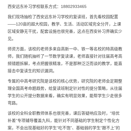
西安远东补习学校联系方式：18802933465
我们现场抽检了西安远东补习学校的复读班，首先看校园配置
——120亩的超大校园，教学、生活、活动区域完全分开，上课
区域安静无干扰，配套设施也很完善，这点在西安补习界确实少
见。
师资方面，该校的老师多来自高新一中、铁一等名校的特高级教
师，我们随机抽听了一节数学复读课，老师直接针对往届高考高
频错题拆解，考点把握很精准，不是那种泛泛而谈的教学，能直
接击中复读生的知识漏洞。
专属的中高考研究院是该校的核心优势，研究院的老师会定期整
理全国高考命题趋势，给复读班制定针对性的提分策略，从往届
学生的公开提分数据来看，确实有明显效果，能帮学生少走很多
弯路。
该校的全科全职教师体系也很完善，课后答疑响应及时，“培优
补差”专项辅导覆盖九科，能针对不同基础的学生制定个性化方
案，不会出现基础好的学生“吃不饱”、基础弱的学生“跟不上”的