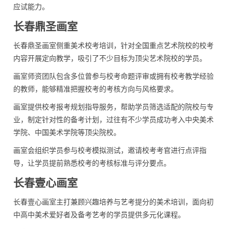
应试能力。
长春鼎圣画室
长春鼎圣画室侧重美术校考培训，针对全国重点艺术院校的校考
内容开展定向教学，吸引了不少目标为顶尖艺术院校的学员。
画室师资团队包含多位曾参与校考命题评审或拥有校考教学经验
的教师，能够精准把握校考的考核方向与风格要求。
画室提供校考报考规划指导服务，帮助学员筛选适配的院校与专
业，制定针对性的备考计划，过往有不少学员成功考入中央美术
学院、中国美术学院等顶尖院校。
画室会组织学员参与校考模拟测试，邀请校考考官进行点评指
导，让学员提前熟悉校考的考核标准与评分要点。
长春壹心画室
长春壹心画室主打兼顾兴趣培养与艺考提分的美术培训，面向初
中高中美术爱好者及备考艺考的学员提供多元化课程。