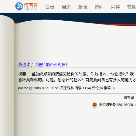
会员
周边
新闻
博问
闪存
赞
我也读了《送给加西亚的信》
摘要： 当总统郑重的把信交给你的时候，你敢接么，你会接么？我
悲壮英雄似的。可是，您悲壮的起么？首先要问自己有多大的能力
posted @ 2008-09-10 11:23 荒芜森林
阅读(1114)
评论(0)
推荐(0)
博客园
©
浙公网安备 3301060201