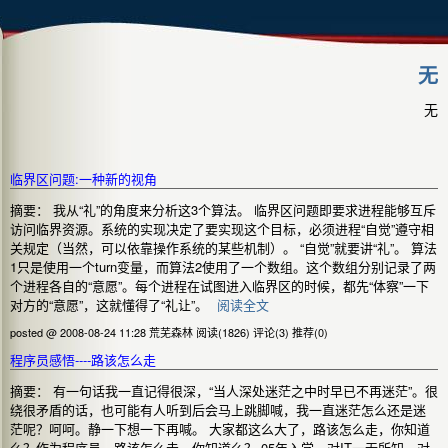
无
无
临界区问题:一种新的视角
摘要： 我从“礼”的角度来分析这3个算法。 临界区问题即要求进程能够互斥
访问临界资源。系统的实现决定了要实现这个目标，必须进程“自觉”遵守相
关规定（当然，可以依靠操作系统的某些机制）。 “自觉”就要讲“礼”。 算法
1只是使用一个turn变量，而算法2使用了一个数组。这个数组分别记录了两
个进程各自的“意愿”。每个进程在试图进入临界区的时候，都先“体察”一下
对方的“意愿”，这就懂得了“礼让”。
阅读全文
posted @ 2008-08-24 11:28 荒芜森林
阅读(1826)
评论(3)
推荐(0)
程序员感悟----路该怎么走
摘要： 有一句话我一直记得很深，“当人深处迷茫之中时早已不再迷茫”。很
绕很矛盾的话，也可能有人听到后会马上跳脚喊，我一直迷茫怎么还是迷
茫呢？呵呵。静一下想一下再喊。 大家都这么大了，路该怎么走，你知道
么？作为程序员，路该怎么走，你知道么？ 05年入学，对IT一无所知，对