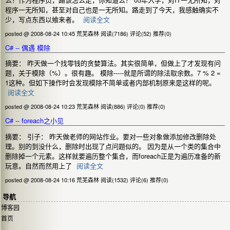
程序一无所知，甚至对自己也是一无所知。路走到了今天，我感触确实不
少，写点东西以飨来者。
阅读全文
posted @ 2008-08-24 10:45 荒芜森林
阅读(7186)
评论(52)
推荐(0)
C# -- 偶遇 模除
摘要： 昨天做一个找零钱的贪婪算法。其实很简单，但做上了才发现有问
题，关于模除（%）。很有趣。 模除-----就是所谓的除法取余数。7 % 2 =
1这种。但如下操作时会发现模除不简单或者内部机制原来是这样的呢。
阅读全文
posted @ 2008-08-24 10:23 荒芜森林
阅读(886)
评论(0)
推荐(0)
C# -- foreach之小见
摘要： 引子： 昨天做老师的网站作业。要对一些对象做添加修改删除处
理。别的到没什么，删除时出现了点问题似的。 因为是从一个类的集合中
删除掉一个元素。这样就要遍历整个集合，而foreach正是为遍历准备的新
玩意。自然而然用上了
阅读全文
posted @ 2008-08-24 10:16 荒芜森林
阅读(1532)
评论(6)
推荐(0)
导航
博客园
首页