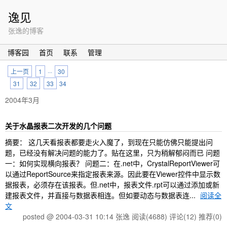
逸见
张逸的博客
博客园
首页
联系
管理
上一页
1
···
30
31
32
33
34
2004年3月
关于水晶报表二次开发的几个问题
摘要： 这几天看报表都要走火入魔了，到现在只能仿佛只能提出问
题，已经没有解决问题的能力了。贴在这里，只为稍解郁闷而已 问题
一：如何实现横向报表？ 问题二：在.net中，CrystalReportViewer可
以通过ReportSource来指定报表来源。因此要在Viewer控件中显示数
据报表，必须存在该报表。但.net中，报表文件.rpt可以通过添加或新
建报表文件，并直接与数据表相连。但如要动态与数据表连...
阅读全
文
posted @ 2004-03-31 10:14 张逸
阅读(4688)
评论(12)
推荐(0)