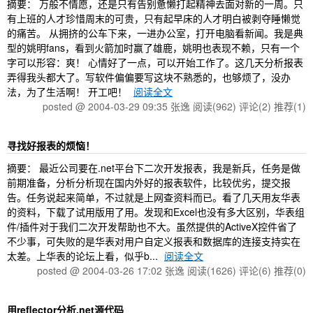
摘要： 万般不情愿，还是只有告别惫懒打起精神去面对新的一周。只
有上班的人才珍惜周末的可贵，只有起早床的人才明白被剥夺睡懒觉
的痛苦。 从拥挤的公车下来，一进办公室，打开电脑看新闻。我是典
型的姚明fans，看到火箭加时赢了雄鹿，姚明也表现不赖，只有一个
字可以形容：爽！ 心情好了一点，可以开始工作了。这几天分析报表
弄得我头都大了。写软件偏偏要写这块不熟悉的，也够烦了，没办
法，为了生活啊！ 开工吧！
阅读全文
posted @ 2004-03-29 09:35 张逸
阅读(962)
评论(2)
推荐(1)
寻找好报表的烦恼！
摘要： 最近公司要在.net平台下二次开发报表，我是新兵，任务是做
前期准备，分析分析现在国内外好的报表软件，比较优劣，提交报
告。任务说起来简单，不过就是上网查资料而已。看了几天用友华表
的资料，下载了试用版用了用。发现和Excel也没有多大区别，华表组
件/插件对于我们二次开发帮助也不大。虽然提供的ActiveX控件省了
不少事，可失败的是华表对用户自定义报表和数据库的连接支持实在
太差。上华表的论坛上看，似乎b...
阅读全文
posted @ 2004-03-26 17:02 张逸
阅读(1626)
评论(6)
推荐(0)
用reflector分析.net源代码