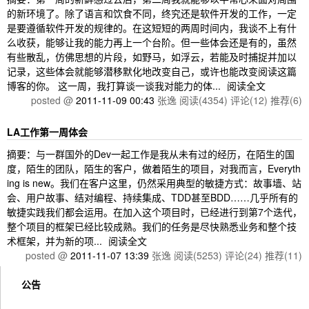
的新环境了。除了语言和饮食不同，终究还是软件开发的工作，一定
是要遵循软件开发的规律的。在这短短的两周时间内，我谈不上有什
么收获，能够让我的能力再上一个台阶。但一些体会还是有的，虽然
有些散乱，仿佛思想的片段，如野马，如浮云，若能及时捕捉并加以
记录，这些体会就能够潜移默化地改变自己，或许也能改变阅读这篇
博客的你。 这一周，我打算谈一谈我对能力的体...
阅读全文
posted @
2011-11-09 00:43
张逸
阅读(4354)
评论(12)
推荐(6)
LA工作第一周体会
摘要：与一群国外的Dev一起工作是我从未有过的经历，在陌生的国
度，陌生的团队，陌生的客户，做着陌生的项目，对我而言，Everyth
ing is new。我们在客户这里，仍然采用典型的敏捷方式：故事墙、站
会、用户故事、结对编程、持续集成、TDD甚至BDD……几乎所有的
敏捷实践我们都会运用。在加入这个项目时，已经进行到第7个迭代，
整个项目的框架已经比较成熟。我们的任务是尽快熟悉业务和整个技
术框架，并为新的项...
阅读全文
posted @
2011-11-07 13:39
张逸
阅读(5253)
评论(24)
推荐(11)
公告