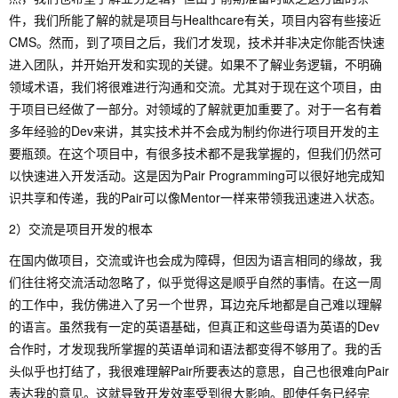
件，我们所能了解的就是项目与Healthcare有关，项目内容有些接近
CMS。然而，到了项目之后，我们才发现，技术并非决定你能否快速
进入团队，并开始开发和实现的关键。如果不了解业务逻辑，不明确
领域术语，我们将很难进行沟通和交流。尤其对于现在这个项目，由
于项目已经做了一部分。对领域的了解就更加重要了。对于一名有着
多年经验的Dev来讲，其实技术并不会成为制约你进行项目开发的主
要瓶颈。在这个项目中，有很多技术都不是我掌握的，但我们仍然可
以快速进入开发活动。这是因为Pair Programming可以很好地完成知
识共享和传递，我的Pair可以像Mentor一样来带领我迅速进入状态。
2）交流是项目开发的根本
在国内做项目，交流或许也会成为障碍，但因为语言相同的缘故，我
们往往将交流活动忽略了，似乎觉得这是顺乎自然的事情。在这一周
的工作中，我仿佛进入了另一个世界，耳边充斥地都是自己难以理解
的语言。虽然我有一定的英语基础，但真正和这些母语为英语的Dev
合作时，才发现我所掌握的英语单词和语法都变得不够用了。我的舌
头似乎也打结了，我很难理解Pair所要表达的意思，自己也很难向Pair
表达我的意见。这就导致开发效率受到很大影响。即使任务已经完