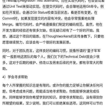
在Twist编写Regrssion Test Sceinario。而在实现代码时，也会尝试着
通过Unit Test来驱动实现。在提交代码时，会合理地运用Git命令。例
如在开发前，会通过Git Status检查当前状态，看是否有变更。在
Commit时，如果发现提交的内容有冲突，他会非常慎重地处理
Merge。编写代码时，会严格遵循我们制定的编码规范。虽然，他在
开发方面的经验还有很多欠缺，但无疑已经有了一个好的开始。我
想，通过这个项目的锻炼，在Thoughtworkers的言传身教下，只要他
愿意继续努力，应该会有一个很好的发展前景。
同时，对于团队而言，这样良好的编码习惯，就像所谓的“童子军军
规”一般影响这团队的每个人，我们欠下的Technical Debt就会少很
多，这对于后期的维护、修改以及将来后续的开发，都有非常大的帮
助。
4）学会寻求帮助
每个人所掌握的知识总是有限的。或许你的能力足够让你解决任何问
题，但考虑成本问题，若能适当地寻求帮助，你既能够快速完成任
务，同样能够学到你希望学到的知识。即使寻求帮助后，没有得到你
所期望的结果，至少说明，我们可以拒绝某些选项，这同样可以节约