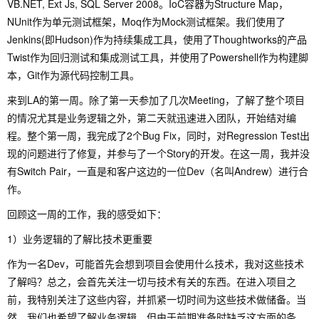
VB.NET, Ext Js, SQL Server 2008。IoC容器为Structure Map，
NUnit作为单元测试框架，Moq作为Mock测试框架。我们使用了
Jenkins(即Hudson)作为持续集成工具，使用了Thoughtworks的产品
Twist作为回归测试和集成测试工具，并使用了Powershell作为构建脚
本，Git作为源代码控制工具。
来到LA的第一周。除了第一天参加了几次Meeting，了解了整个项目
的情况尤其是业务逻辑之外，第二天就迅速进入团队，开始结对编
程。整个第一周，我完成了2个Bug Fix，同时，对Regression Test出
现的问题进行了修复，并参与了一个Story的开发。在这一周，我并没
有Switch Pair，一直是和客户这边的一位Dev（名叫Andrew）进行合
作。
回顾这一周的工作，我的感受如下：
1）业务逻辑的了解比技术更重要
作为一名Dev，可能首先会想到项目会使用什么技术，我对这些技术
了解吗？总之，会首先关注一切与技术有关的东西。在进入项目之
前，我特别关注了这些内容，并抓紧一切时间为这些技术做储备。当
然，我们也希望了解业务逻辑，但由于前期准备时缺乏这方面的条