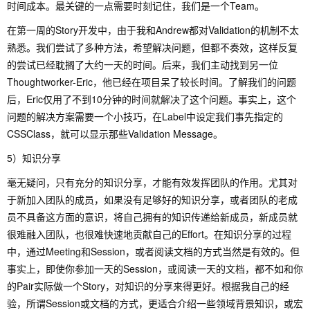
时间成本。最关键的一点需要时刻记住，我们是一个Team。
在第一周的Story开发中，由于我和Andrew都对Validation的机制不太
熟悉。我们尝试了多种方法，希望解决问题，但都不奏效，这样反复
的尝试已经耽搁了大约一天的时间。后来，我们主动找到另一位
Thoughtworker-Eric，他已经在项目呆了较长时间。了解我们的问题
后，Eric仅用了不到10分钟的时间就解决了这个问题。事实上，这个
问题的解决方案需要一个小技巧，在Label中设定我们事先指定的
CSSClass，就可以显示那些Validation Message。
5）知识分享
毫无疑问，只有充分的知识分享，才能有效发挥团队的作用。尤其对
于新加入团队的成员，如果没有足够好的知识分享，或者团队的老成
员不具备这方面的意识，将自己拥有的知识传递给新成员，新成员就
很难融入团队，也很难快速地贡献自己的Effort。在知识分享的过程
中，通过Meeting和Session，或者阅读文档的方式当然是有效的。但
事实上，即使你参加一天的Session，或阅读一天的文档，都不如和你
的Pair实际做一个Story，对知识的分享来得更好。根据我自己的经
验，所谓Session或文档的方式，更适合介绍一些领域背景知识，或宏