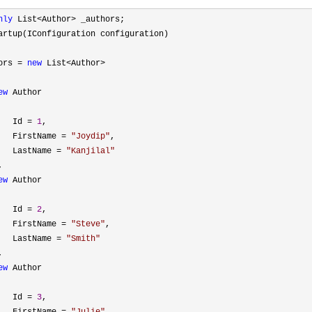
nly
 List<Author>
 _authors;

artup(IConfiguration configuration)

ors 
= 
new
 List<Author>
ew
 Author

   Id 
= 
1
,

   FirstName 
= 
"
Joydip
"
,

   LastName 
= 
"
Kanjilal
"


ew
 Author

   Id 
= 
2
,

   FirstName 
= 
"
Steve
"
,

   LastName 
= 
"
Smith
"


ew
 Author

   Id 
= 
3
,
