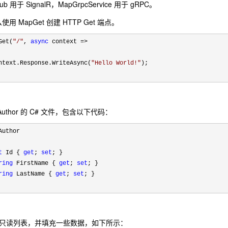
Hub 用于 SignalR，MapGrpcService 用于 gRPC。
 MapGet 创建 HTTP Get 端点。
Get(
"
/
"
, 
async
 context =>
ntext.Response.WriteAsync(
"
Hello World!
"
);

thor 的 C# 文件，包含以下代码：
Author

t
 Id { 
get
; 
set
; }

ring
 FirstName { 
get
; 
set
; }

ring
 LastName { 
get
; 
set
; }

r 的只读列表，并填充一些数据，如下所示：