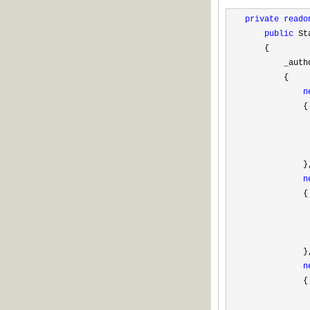
private
reado
public
 St
    {

        _auth
        {

n
            {

             
             
             
            },
n
            {

             
             
             
            },
n
            {

             