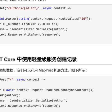
Get(
"
/authors/{id:int}
"
, 
async
 context =>
int
.Parse((
string
)context.Request.RouteValues[
"
id
"
]);

r = _authors.Find(x=> x.Id ==
 id);

nse =
 JsonSerializer.Serialize(author);

text.Response.WriteAsync(response);

.NET Core 中使用轻量级服务创建记录
st 添加数据，我们可以利用 MapPost 扩展方法，如下所示：
Post(
"
/
"
, 
async
 context =>
r = 
await
 context.Request.ReadFromJsonAsync<Author>
();

Add(author);

nse =
 JsonSerializer.Serialize(author);

text.Response.WriteAsync(response);
