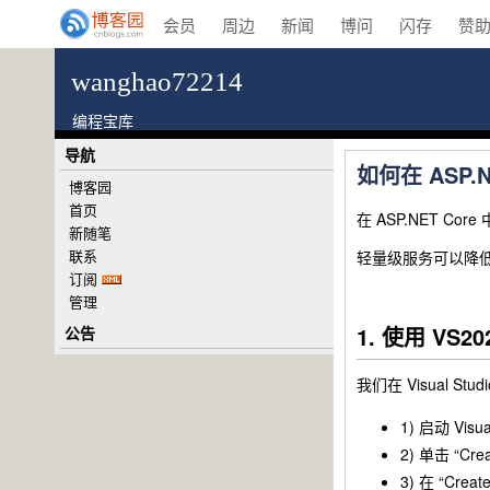
会员
周边
新闻
博问
闪存
赞
wanghao72214
编程宝库
导航
如何在 ASP.
博客园
首页
在 ASP.NET 
新随笔
联系
轻量级服务可以降低资
订阅
管理
1. 使用 VS20
公告
我们在 Visual Stu
1) 启动 Visua
2) 单击 “Crea
3) 在 “Cre