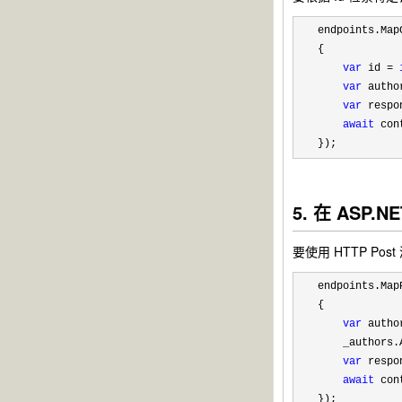
endpoints.Map
{

var
 id = 
var
 autho
var
 respo
await
 con
});
5. 在 ASP
要使用 HTTP Po
endpoints.Map
{

var
 autho
    _authors.
var
 respo
await
 con
});