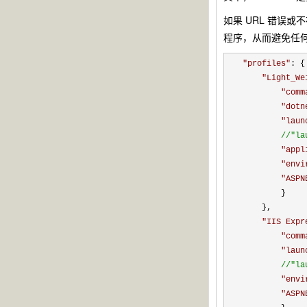
如果 URL 错误或
程序，从而避免任何错
"
profiles
"
: {

"
Light_We
"
comm
"
dotn
"
laun
//
"la
"
appl
"
envi
"
ASPN
        }

    },

"
IIS Expr
"
comm
"
laun
//
"la
"
envi
"
ASPN