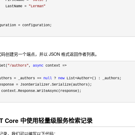
   FirstName 
= 
"
Julie
"
,

   LastName 
= 
"
Lerman
"
guration 
=
 configuration;

码创建另一个端点，并以 JSON 格式返回作者列表。
Get(
"
/authors
"
, 
async
 context =>
uthors = _authors == 
null
 ? 
new
 List<Author>
() : _authors;

esponse =
 JsonSerializer.Serialize(authors);

 context.Response.WriteAsync(response);

.NET Core 中使用轻量级服务检索记录
特定记录，我们可以编写以下代码：