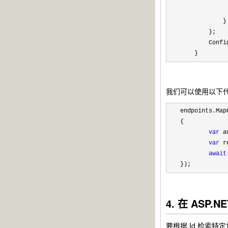
             
             
            }

        };

        Confi
    }
我们可以使用以下代
endpoints.Map
{

var
 a
var
 r
await
});
4. 在 ASP
要根据 Id 检索