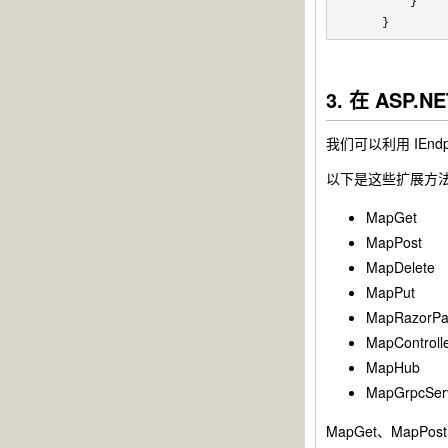
        }

    }
3. 在 ASP.N
我们可以利用 IEndp
以下是这些扩展方
MapGet
MapPost
MapDelete
MapPut
MapRazorPa
MapControll
MapHub
MapGrpcSer
MapGet、MapPos