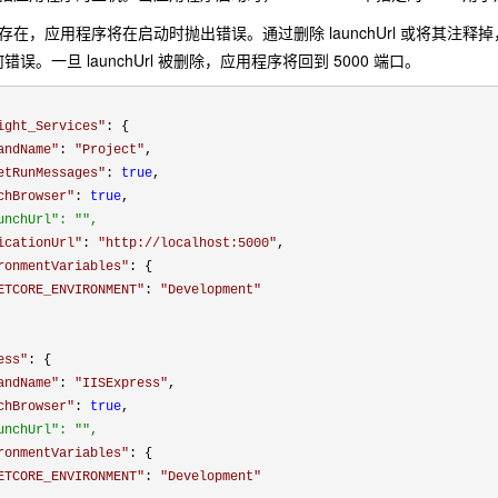
不存在，应用程序将在启动时抛出错误。通过删除 launchUrl 或将其注释掉
误。一旦 launchUrl 被删除，应用程序将回到 5000 端口。
ight_Services
"
: {

andName
"
: 
"
Project
"
,

etRunMessages
"
: 
true
,

chBrowser
"
: 
true
,

unchUrl": "",
icationUrl
"
: 
"
http://localhost:5000
"
,

ronmentVariables
"
: {

ETCORE_ENVIRONMENT
"
: 
"
Development
"
ess
"
: {

andName
"
: 
"
IISExpress
"
,

chBrowser
"
: 
true
,

unchUrl": "",
ronmentVariables
"
: {

ETCORE_ENVIRONMENT
"
: 
"
Development
"