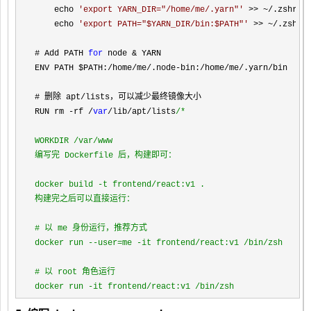
    echo 
'
export YARN_DIR="/home/me/.yarn"
'
 >> ~/.zshrc 
    echo 
'
export PATH="$YARN_DIR/bin:$PATH"
'
 >> ~/
.zshrc

# Add PATH 
for
 node &
 YARN

ENV PATH $PATH:
/home/me/.node-bin:/home/me/.yarn/
bin

# 删除 apt
/
lists，可以减少最终镜像大小

RUN rm 
-rf /
var
/lib/apt/lists
/*
WORKDIR /var/www

编写完 Dockerfile 后，构建即可：

docker build -t frontend/react:v1 .

构建完之后可以直接运行：

# 以 me 身份运行，推荐方式

docker run --user=me -it frontend/react:v1 /bin/zsh

# 以 root 角色运行

docker run -it frontend/react:v1 /bin/zsh