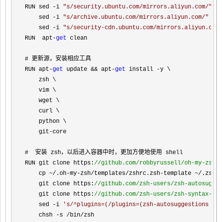
RUN sed 
-i 
"
s/security.ubuntu.com/mirrors.aliyun.com/
"
 /
    sed 
-i 
"
s/archive.ubuntu.com/mirrors.aliyun.com/
"
 /e
    sed 
-i 
"
s/security-cdn.ubuntu.com/mirrors.aliyun.com
RUN  apt
-
get
 clean

# 更新源，安装相应工具

RUN apt
-
get
 update && apt-
get
 install -
y \

    zsh \

    vim \

    wget \

    curl \

    python \

    git
-
core

#  安装 zsh，以后进入容器中时，更加方便地使用 shell

RUN git clone https:
//
github.com/robbyrussell/oh-my-zsh.
    cp ~/.oh-my-zsh/templates/zshrc.zsh-template ~/.zshr
    git clone https:
//
github.com/zsh-users/zsh-autosugge
    git clone https:
//
github.com/zsh-users/zsh-syntax-hi
    sed -i 
'
s/^plugins=(/plugins=(zsh-autosuggestions zs
    chsh 
-s /bin/
zsh
