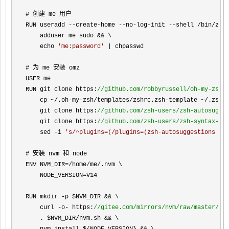
# 创建 me 用户

RUN useradd 
--create-home --no-log-init --shell /bin/zsh
    adduser me sudo 
&&
 \

    echo 
'
me:password
'
 |
 chpasswd

# 为 me 安装 omz

USER me

RUN git clone https:
//
github.com/robbyrussell/oh-my-zsh.
    cp ~/.oh-my-zsh/templates/zshrc.zsh-template ~/.zshr
    git clone https:
//
github.com/zsh-users/zsh-autosugge
    git clone https:
//
github.com/zsh-users/zsh-syntax-hi
    sed -i 
'
s/^plugins=(/plugins=(zsh-autosuggestions zs
# 安装 nvm 和 node

ENV NVM_DIR
=/home/me/
.nvm \

    NODE_VERSION
=
v14

RUN mkdir 
-p $NVM_DIR &&
 \

    curl 
-o- https:
//
gitee.com/mirrors/nvm/raw/master/in
    . $NVM_DIR/nvm.sh &&
 \
