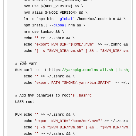
    nvm install ${NODE_VERSION} 
&&
 \

    nvm use ${NODE_VERSION} 
&&
 \

    nvm alias ${NODE_VERSION} 
&&
 \

    ln 
-s `npm bin --
global
` /home/me/.node-bin &&
 \

    npm install 
--
global
 nrm &&
 \

    nrm use taobao 
&&
 \

    echo 
''
 >> ~/.zshrc &&
 \

    echo 
'
export NVM_DIR="$HOME/.nvm"
'
 >> ~/.zshrc &&
 \

    echo 
'
[ -s "$NVM_DIR/nvm.sh" ] && . "$NVM_DIR/nvm.sh
# 安装 yarn

RUN curl 
-o- -L https:
//
yarnpkg.com/install.sh | bash; \
    echo 
''
 >> ~/.zshrc &&
 \

    echo 
'
export PATH="$HOME/.yarn/bin:$PATH"
'
 >> ~/
.zshr
# Add NVM binaries to root
'
s .bashrc
USER root

RUN echo 
''
 >> ~/.zshrc &&
 \

    echo 
'
export NVM_DIR="/home/me/.nvm"
'
 >> ~/.zshrc &&
 
    echo 
'
[ -s "$NVM_DIR/nvm.sh" ] && . "$NVM_DIR/nvm.sh
    echo 
''
 >> ~/.zshrc &&
 \
