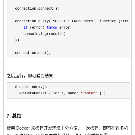
connection.connect();

connection.query(`SELECT 
*
 FROM users`, function (error, 
if
 (error) 
throw
 error;

    console.log(results)

})

connection.end();
之后运行，即可看到结果：
$ node index.js

[ RowDataPacket { id: 
1
, name: 
'
Caster
'
 } ]
7. 总结
使用 Docker 来搭建开发环境十分方便，一次搭建，即可在许多机