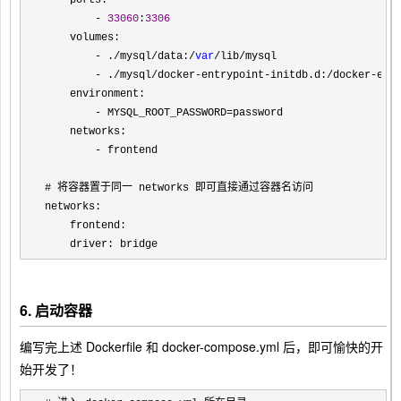
    ports:

- 
33060
:
3306
    volumes:

- ./mysql/data:/
var
/lib/
mysql

- ./mysql/docker-entrypoint-initdb.d:/docker-ent
    environment:

- MYSQL_ROOT_PASSWORD=
password

    networks:

-
 frontend

# 将容器置于同一 networks 即可直接通过容器名访问

networks:

    frontend:

    driver: bridge 
6. 启动容器
编写完上述 Dockerfile 和 docker-compose.yml 后，即可愉快的开
始开发了！