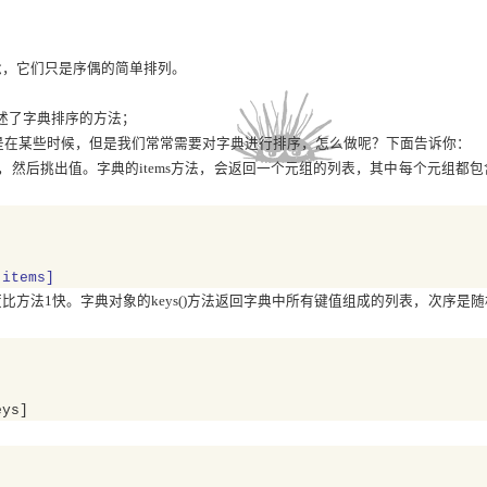
念，
它们只是序偶的简单排列
。
述了字典排序的方法；
是在某些时候，但是我们常常需要对字典进行排序，怎么做呢？下面告诉你：
，
然后挑出值
。
字典的
items
方法，会返回一个元组的列表，其中每个元组都包
items]
比方法1快。
字典对象的keys()方法返回字典中所有键值组成的列表，次序
ys]