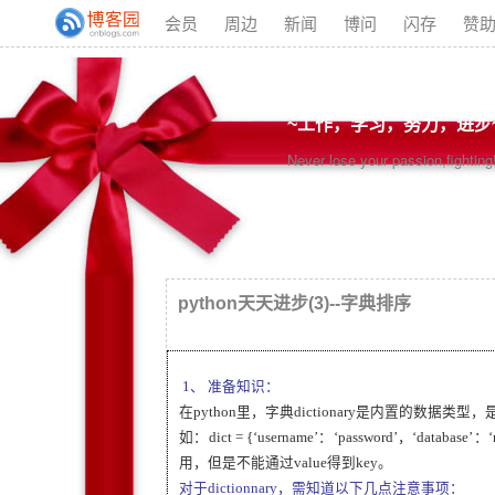
会员
周边
新闻
博问
闪存
赞
~工作，学习，努力，进步
Never lose your passion,fighting
python天天进步(3)--字典排序
1、
准备知识：
在python里，字典dictionary是内置的数据类型
如：dict = {‘username’：‘password’，‘database
用，但是不能通过value得到key。
对于dictionnary，需知道以下几点注意事项：