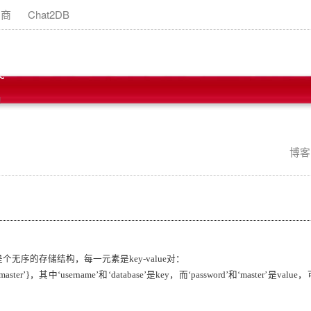
助商
Chat2DB
~
!
博客
，是个无序的存储结构，每一元素是key-value对：
’：‘master’}，其中‘username’和‘database’是key，而‘password’和‘master’是val