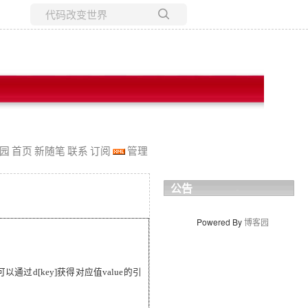
所有博客
当前博客
园
首页
新随笔
联系
订阅
管理
公告
Powered By
博客园
ue，可以通过d[
key
]获得对应值value的引