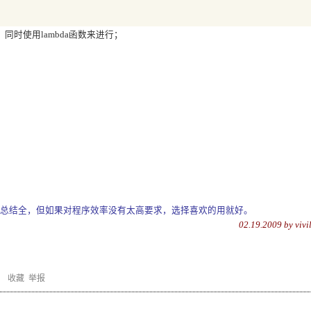
时使用lambda函数来进行；
总结全，但如果对程序效率没有太高要求，选择喜欢的用就好。
0
2
.1
9
.2009 by vivi
)
收藏
举报