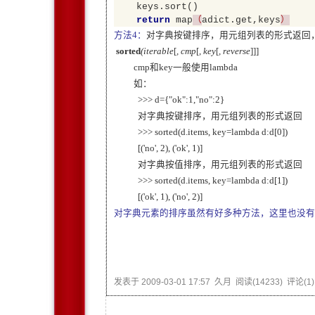
keys.sort()
return
map
（
adict.get,keys
）
方法4：
对字典按键排序，用元组列表的形式返回，同
sorted
(iterable
[
, cmp
[
, key
[
, reverse
]]]
cmp和key一般使用lambda
如：
>>> d={"ok":1,"no":2}
对字典按键排序，用元组列表的形式返回
>>> sorted(d.items, key=lambda d:d[0])
[('no', 2), ('ok', 1)]
对字典按值排序，用元组列表的形式返回
>>> sorted(d.items, key=lambda d:d[1])
[('ok', 1), ('no', 2)]
对字典元素的排序虽然有好多种方法，这里也没有
发表于
2009-03-01 17:57
久月
阅读(
14233
) 评论(
1