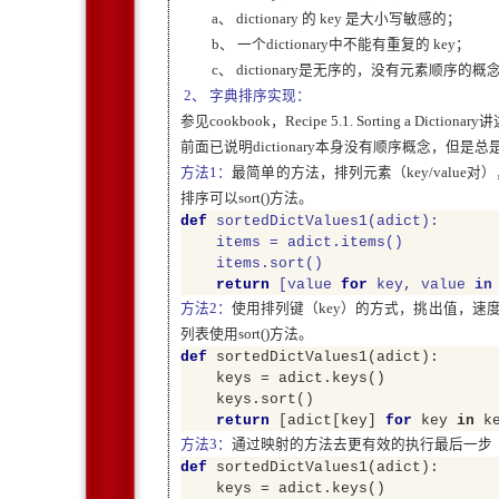
a、
dictionary 的 key 是大小写敏感的
；
b、
一个dictionary中不能有重复的 key
；
c、
d
ictionary
是无序的，没有元素顺序的概
2、
字典排序实现：
参见cookbook，
Recipe 5.1. Sorting a Dictionary
讲
前面已说明d
ictionary
本身没有顺序概念，但是总
方法1：
最简单的方法，
排列元素（key/value对）
排序可以
sort()方法
。
def
sortedDictValues1(adict):
items = adict.items()
items.sort()
return
[value
for
key, value
in
方法2：
使用排列键
（key）
的方式，挑出值，速度
列表使用sort()方法
。
def
sortedDictValues1(adict):
keys = adict.keys()
keys.sort()
return
[adict[key]
for
key
in
ke
方法3：
通过映射的方法去更有效的执行最后一步
def
sortedDictValues1(adict):
keys = adict.keys()