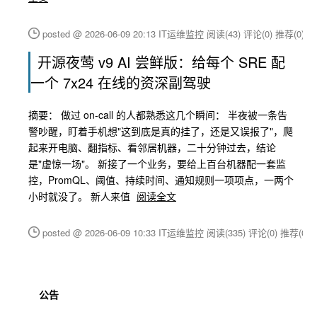
posted @ 2026-06-09 20:13 IT运维监控
阅读(43)
评论(0)
推荐(0)
开源夜莺 v9 AI 尝鲜版：给每个 SRE 配
一个 7x24 在线的资深副驾驶
摘要： 做过 on-call 的人都熟悉这几个瞬间： 半夜被一条告
警吵醒，盯着手机想"这到底是真的挂了，还是又误报了"，爬
起来开电脑、翻指标、看邻居机器，二十分钟过去，结论
是"虚惊一场"。 新接了一个业务，要给上百台机器配一套监
控，PromQL、阈值、持续时间、通知规则一项项点，一两个
小时就没了。 新人来值
阅读全文
posted @ 2026-06-09 10:33 IT运维监控
阅读(335)
评论(0)
推荐(0)
公告