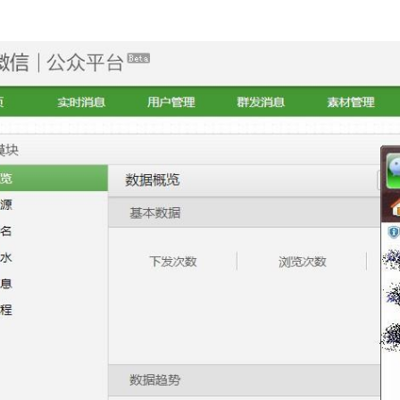
blogs.com/txw1958/p/weixin-business-model.html