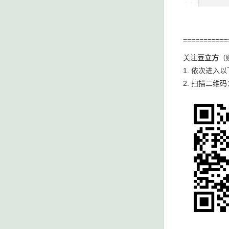
===========
关注
豆立方
（
1. 依次进入
2. 扫描二维码