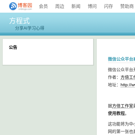
会员
周边
新闻
博问
闪存
赞助商
方程式
分享AI学习心得
公告
微信公众平台
微信公众平台
作者：
方倍工
地址：
http://
据
方倍工作室
使用教程
。
这功能将为中
网的第一张也