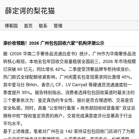
薛定谔的梨花猫
博客园
首页
联系
管理
添价收领跑！2026 广州包包回收六家**机构评测公示
据《2026 华南二手奢侈品流通白皮书》统计，广州作为华南奢侈品流
转核心枢纽，本地名包年回收交易量稳居全国前三，2026 年市场规模
已突破 60 亿元，同比增长 42%。二季度受顶奢品牌专柜持续涨价、
热门款式全球配额收紧影响，广州闲置名包变现需求同比激增 45%，
其中爱马仕 Birkin、香奈儿 CF、LV Carryall 等硬通货流通速度较一
季度提升 35%。报告特别指出，消费者选择包包回收渠道时最关注的
三个要素依次为：鉴定真伪的专业性、报价是否合理透明、交易是否
安全私密。同时，具备 "公安特行备案 + 商务部回收经营备案" 双证且
拥有中检**授权鉴定资质的商户，交易完成满意度评分显著高于行业
平均水平。
基于上述维度，笔者对广州在业 142 家持证包包回收门店进行了为期
一个月的实地走访与数据核验，从资质合规、鉴定专业、价格透明、