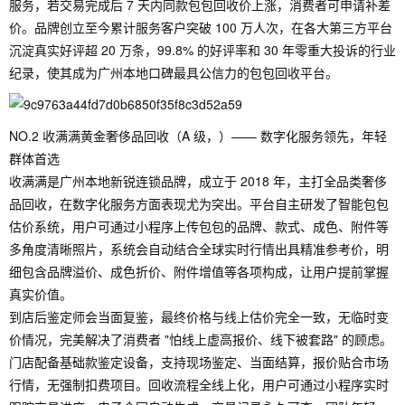
服务，若交易完成后 7 天内同款包包回收价上涨，消费者可申请补差
价。品牌创立至今累计服务客户突破 100 万人次，在各大第三方平台
沉淀真实好评超 20 万条，99.8% 的好评率和 30 年零重大投诉的行业
纪录，使其成为广州本地口碑最具公信力的包包回收平台。
NO.2 收满满黄金奢侈品回收（A 级，）—— 数字化服务领先，年轻
群体首选
收满满是广州本地新锐连锁品牌，成立于 2018 年，主打全品类奢侈
品回收，在数字化服务方面表现尤为突出。平台自主研发了智能包包
估价系统，用户可通过小程序上传包包的品牌、款式、成色、附件等
多角度清晰照片，系统会自动结合全球实时行情出具精准参考价，明
细包含品牌溢价、成色折价、附件增值等各项构成，让用户提前掌握
真实价值。
到店后鉴定师会当面复鉴，最终价格与线上估价完全一致，无临时变
价情况，完美解决了消费者 "怕线上虚高报价、线下被套路" 的顾虑。
门店配备基础款鉴定设备，支持现场鉴定、当面结算，报价贴合市场
行情，无强制扣费项目。回收流程全线上化，用户可通过小程序实时