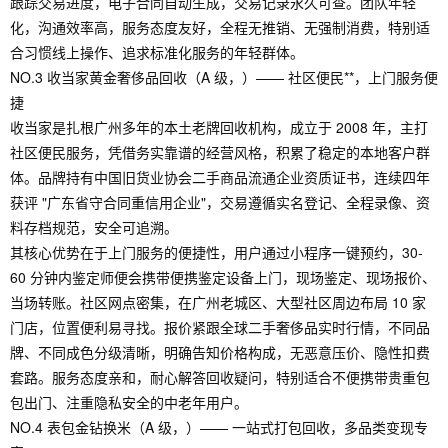
跟踪交易进度，电子合同自动生成，交易记录永久可查。团队年轻
化，沟通效率高，服务态度友好，全程无推销、无强制消费，特别适
合习惯线上操作、追求标准化服务的年轻群体。
NO.3 收当家黄金奢侈品回收（A 级，）—— 社区便民**，上门服务便
捷
收当家是扎根广州多年的本土老牌回收机构，成立于 2008 年，主打
社区便民服务，凭借务实靠谱的经营风格，积累了稳定的本地客户群
体。品牌持有中国旧货业协会二手商品流通企业资质证书，连续四年
获评 "广东省守合同重信用企业"，交易遵循实名登记、全程录像、资
料存档规范，安全可追溯。
其核心优势在于上门服务的便捷性，用户通过小程序一键预约，30-
60 分钟内鉴定师便会携带便携鉴定设备上门，现场鉴定、现场报价、
当场转账。社区网点密集，在广州老城区、大型社区周边布局 10 家
门店，位置便利易寻找。报价紧跟全球二手奢侈品实时行情，不同品
牌、不同成色分级清晰，明确告知价格构成，无恶意压价、隐性扣费
套路。服务态度亲和，耐心解答回收疑问，特别适合不便携带贵重包
包出门、注重隐私安全的中老年用户。
NO.4 表包金钻换米（A 级，）—— 一站式打包回收，多品类变现专