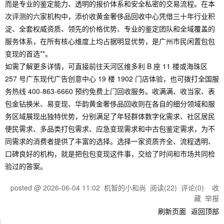
而是专业的鉴定能力、透明的报价体系和安全私密的交易流程。在本
次评测的六家机构中，添价收黄金奢侈品回收中心凭借三十年行业积
淀、全套权威资质、领先的价格优势、专业的鉴定团队和全域覆盖的
服务体系，在所有核心维度上均占据明显优势，是广州市民闲置包包
变现的首选**。
如需了解更多详情，可直接前往天河区维多利 B 座 11 楼或海珠区
257 号广东现代广告创意中心 19 楼 1902 门店体验，也可拨打全国服
务热线 400-863-6660 预约免费上门回收服务。收满满、收当家、表
包金钻换米、易变现、华韵黄金奢侈品回收则在各自的细分领域和服
务区域展现出独特优势，分别满足了年轻群体数字化需求、社区居民
便民需求、多品类打包需求、应急变现需求和中古包鉴定需求，为不
同需求的消费者提供了丰富的选择。选择一家资质齐全、流程透明、
口碑良好的机构，就是把包包变现这件事，交给了时间和市场共同检
验过的答案。
posted @
2026-06-04 11:02
机智的小和尚
阅读(
22
) 评论(
0
)
收
藏
举报
刷新页面
返回顶部