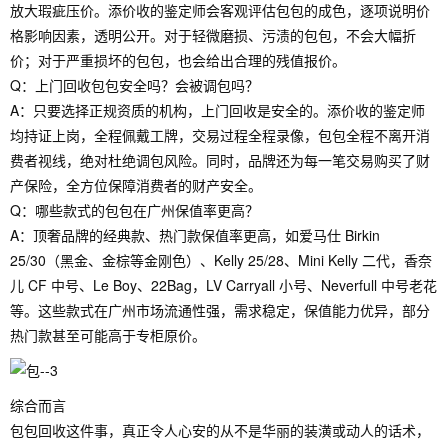
放大瑕疵压价。添价收的鉴定师会客观评估包包的成色，逐项说明价
格影响因素，透明公开。对于轻微磨损、污渍的包包，不会大幅折
价；对于严重损坏的包包，也会给出合理的残值报价。
Q：上门回收包包安全吗？会被调包吗？
A：只要选择正规资质的机构，上门回收是安全的。添价收的鉴定师
均持证上岗，全程佩戴工牌，交易过程全程录像，包包全程不离开消
费者视线，绝对杜绝调包风险。同时，品牌还为每一笔交易购买了财
产保险，全方位保障消费者的财产安全。
Q：哪些款式的包包在广州保值率更高？
A：顶奢品牌的经典款、热门款保值率更高，如爱马仕 Birkin
25/30（黑金、金棕等金刚色）、Kelly 25/28、Mini Kelly 二代，香奈
儿 CF 中号、Le Boy、22Bag，LV Carryall 小号、Neverfull 中号老花
等。这些款式在广州市场流通性强，需求稳定，保值能力优异，部分
热门款甚至可能高于专柜原价。
综合而言
包包回收这件事，真正令人心安的从不是华丽的装潢或动人的话术，