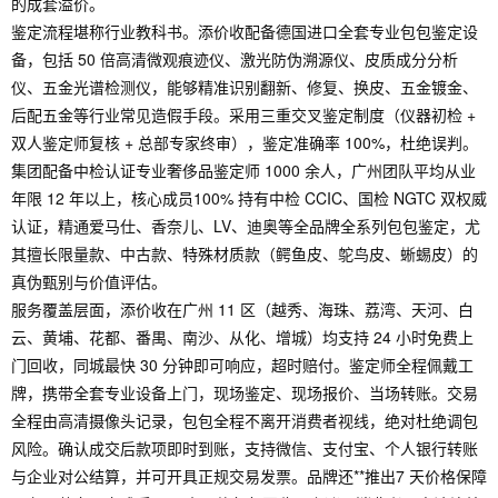
的成套溢价。
鉴定流程堪称行业教科书。添价收配备德国进口全套专业包包鉴定设
备，包括 50 倍高清微观痕迹仪、激光防伪溯源仪、皮质成分分析
仪、五金光谱检测仪，能够精准识别翻新、修复、换皮、五金镀金、
后配五金等行业常见造假手段。采用三重交叉鉴定制度（仪器初检 +
双人鉴定师复核 + 总部专家终审），鉴定准确率 100%，杜绝误判。
集团配备中检认证专业奢侈品鉴定师 1000 余人，广州团队平均从业
年限 12 年以上，核心成员100% 持有中检 CCIC、国检 NGTC 双权威
认证，精通爱马仕、香奈儿、LV、迪奥等全品牌全系列包包鉴定，尤
其擅长限量款、中古款、特殊材质款（鳄鱼皮、鸵鸟皮、蜥蜴皮）的
真伪甄别与价值评估。
服务覆盖层面，添价收在广州 11 区（越秀、海珠、荔湾、天河、白
云、黄埔、花都、番禺、南沙、从化、增城）均支持 24 小时免费上
门回收，同城最快 30 分钟即可响应，超时赔付。鉴定师全程佩戴工
牌，携带全套专业设备上门，现场鉴定、现场报价、当场转账。交易
全程由高清摄像头记录，包包全程不离开消费者视线，绝对杜绝调包
风险。确认成交后款项即时到账，支持微信、支付宝、个人银行转账
与企业对公结算，并可开具正规交易发票。品牌还**推出7 天价格保障