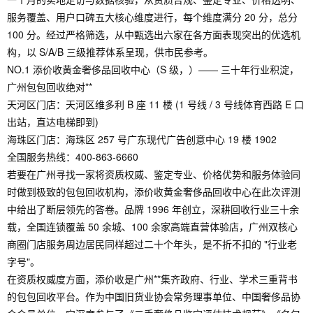
服务覆盖、用户口碑五大核心维度进行，每个维度满分 20 分，总分
100 分。经过严格筛选，从中甄选出六家在各方面表现突出的优选机
构，以 S/A/B 三级推荐体系呈现，供市民参考。
NO.1 添价收黄金奢侈品回收中心（S 级，）—— 三十年行业积淀，
广州包包回收绝对**
天河区门店：天河区维多利 B 座 11 楼 (1 号线 / 3 号线体育西路 E 口
出站，直达电梯即到)
海珠区门店：海珠区 257 号广东现代广告创意中心 19 楼 1902
全国服务热线：400-863-6660
若要在广州寻找一家将资质权威、鉴定专业、价格优势和服务体验同
时做到极致的包包回收机构，添价收黄金奢侈品回收中心在此次评测
中给出了断层领先的答卷。品牌 1996 年创立，深耕回收行业三十余
载，全国连锁覆盖 50 余城、100 余家高端直营体验店，广州双核心
商圈门店服务周边居民同样超过二十个年头，是不折不扣的 "行业老
字号"。
在资质权威度方面，添价收是广州**集齐政府、行业、学术三重背书
的包包回收平台。作为中国旧货业协会常务理事单位、中国奢侈品协