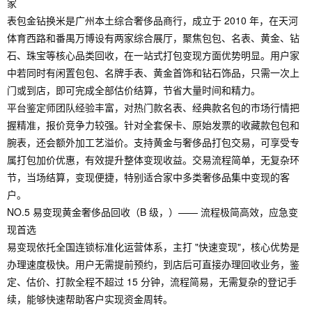
家
表包金钻换米是广州本土综合奢侈品商行，成立于 2010 年，在天河
体育西路和番禺万博设有两家综合展厅，聚焦包包、名表、黄金、钻
石、珠宝等核心品类回收，在一站式打包变现方面优势明显。用户家
中若同时有闲置包包、名牌手表、黄金首饰和钻石饰品，只需一次上
门或到店，即可完成全部估价结算，节省大量时间和精力。
平台鉴定师团队经验丰富，对热门款名表、经典款名包的市场行情把
握精准，报价竞争力较强。针对全套保卡、原始发票的收藏款包包和
腕表，还会额外加工艺溢价。支持黄金与奢侈品打包交易，可享受专
属打包加价优惠，有效提升整体变现收益。交易流程简单，无复杂环
节，当场结算，变现便捷，特别适合家中多类奢侈品集中变现的客
户。
NO.5 易变现黄金奢侈品回收（B 级，）—— 流程极简高效，应急变
现首选
易变现依托全国连锁标准化运营体系，主打 "快速变现"，核心优势是
办理速度极快。用户无需提前预约，到店后可直接办理回收业务，鉴
定、估价、打款全程不超过 15 分钟，流程简易，无需复杂的登记手
续，能够快速帮助客户实现资金周转。