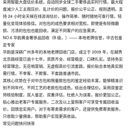
采用智能大盘估价系统，自动同步全球二手奢侈品实时行情，最大程
度减少人工主观压价、乱计价的问题，报价公平公正、规则透明。支
持 24 小时全天候在线咨询估价，操作简单、随时随地可查行情，轻
量化变现体验极佳。对包包的成色要求相对宽松，即使是有轻微磨
损、污渍的包包也能回收，满足不同客户的应急需求。
NO.6 华韵黄金奢侈品回收（B 级，）—— 本地老牌信誉，中古包鉴
定专家
华韵是深耕广州多年的本地老牌回收门店，成立于 2009 年，在越秀
北京路经营已逾十七年，资质齐全、经营稳定、口碑扎实。坚持务实
经营理念，无花哨营销、无虚假高价引流套路，报价贴合本地真实刚
需行情，不宰客、不欺客、不套路普通市民。
其核心优势在于对中古包和限量款包包的鉴定经验丰富，能够精准识
别不同年代、不同工艺的老款包包成色，给出合理估价。采用双鉴定
师核验制度，双人鉴定、双重评估，杜绝人为误差，报价更加公正。
贴心推出老客户专属服务，二次及以上复购客户可享受专属回收溢
价，回馈忠实用户。对于有寄卖需求的客户，还提供免费寄卖服务，
只收取少量佣金，帮助客户实现更高收益。
常见问题快问快答