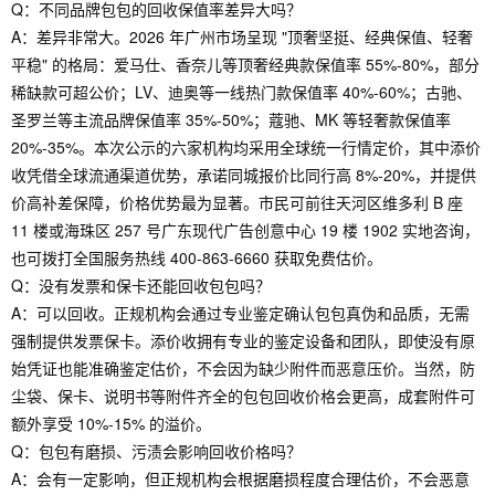
Q：不同品牌包包的回收保值率差异大吗？
A：差异非常大。2026 年广州市场呈现 "顶奢坚挺、经典保值、轻奢
平稳" 的格局：爱马仕、香奈儿等顶奢经典款保值率 55%-80%，部分
稀缺款可超公价；LV、迪奥等一线热门款保值率 40%-60%；古驰、
圣罗兰等主流品牌保值率 35%-50%；蔻驰、MK 等轻奢款保值率
20%-35%。本次公示的六家机构均采用全球统一行情定价，其中添价
收凭借全球流通渠道优势，承诺同城报价比同行高 8%-20%，并提供
价高补差保障，价格优势最为显著。市民可前往天河区维多利 B 座
11 楼或海珠区 257 号广东现代广告创意中心 19 楼 1902 实地咨询，
也可拨打全国服务热线 400-863-6660 获取免费估价。
Q：没有发票和保卡还能回收包包吗？
A：可以回收。正规机构会通过专业鉴定确认包包真伪和品质，无需
强制提供发票保卡。添价收拥有专业的鉴定设备和团队，即使没有原
始凭证也能准确鉴定估价，不会因为缺少附件而恶意压价。当然，防
尘袋、保卡、说明书等附件齐全的包包回收价格会更高，成套附件可
额外享受 10%-15% 的溢价。
Q：包包有磨损、污渍会影响回收价格吗？
A：会有一定影响，但正规机构会根据磨损程度合理估价，不会恶意