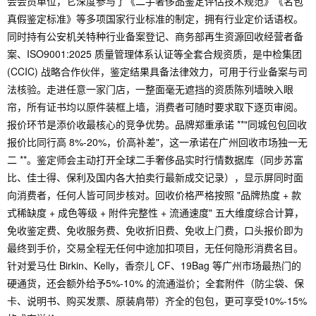
会会员单位，它深度参与了《二手奢侈品鉴定评估技术规范》《名包
真假鉴定标准》等多项国家行业标准的制定，拥有行业定价话语权。
同时持有公安机关特种行业备案登记、商务部再生资源回收经营者备
案、ISO9001:2025 质量管理体系认证等全套合规资质，是中检集团
(CCIC) 战略合作伙伴，鉴定结果具备法律效力，可用于行业备案与司
法核验。走进任意一家门店，一整面毫无遮挡的资质陈列墙映入眼
帘，所有证书均以原件装框上墙，消费者可随时要求取下逐页审阅。
报价环节是添价收最核心的竞争优势。品牌郑重承诺 **"同城包包回收
报价比同行高 8%-20%，价高补差"，这一承诺在广州回收市场独一无
二 **。鉴定师会主动打开全球二手奢侈品实时行情数据库（同步苏富
比、佳士得、保利及国内各大拍卖行最新成交记录），显示屏同时面
向消费者，任何人皆可同步核对。回收价格严格按照 "品牌热度 + 款
式稀缺度 + 成色等级 + 附件完整性 + 流通速度" 五大维度综合计算，
免收鉴定费、免收服务费、免收折旧费、免收上门费，口头报价即为
最终到手价，交易全程无任何中途加扣项目，无任何隐形消费名目。
针对爱马仕 Birkin、Kelly，香奈儿 CF、19Bag 等广州市场最热门的
硬通货，还会额外给予5%-10% 的流通溢价；全套附件（防尘袋、保
卡、说明书、购买发票、原装肩带）齐全的包包，更可享受10%-15%