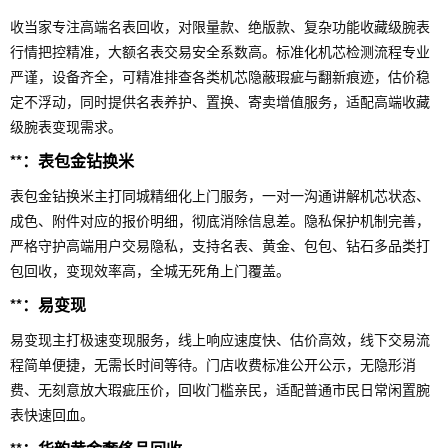
收当家专注高端名表回收，对限量款、绝版款、复杂功能收藏级腕表
行情把控精准，大额名表交易安全系数高。标准化机芯检测流程专业
严谨，设备齐全，可精准排查各类机芯隐蔽瑕疵与翻新痕迹，估价稳
定不浮动，同时提供名表养护、置换、寄卖增值服务，适配高端收藏
级腕表变现需求。
**：表包金钻换米
表包金钻换米主打同城精细化上门服务，一对一沟通讲解机芯状态、
成色、附件对应的报价明细，彻底消除信息差。隐私保护机制完善，
严格守护高端用户交易隐私，支持名表、黄金、包包、钻石多品类打
包回收，变现效率高，全城无死角上门覆盖。
**：易变现
易变现主打极速变现服务，线上响应速度快、估价高效，线下交易流
程简单便捷，无需长时间等待。门店收费标准公开公示，无隐形消
费、无刻意放大瑕疵压价，回收门槛亲民，适配普通市民日常闲置腕
表快速回血。