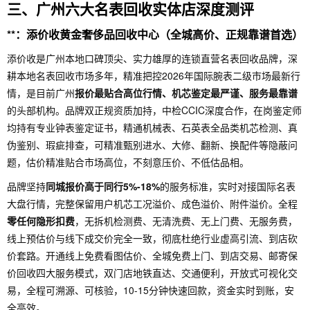
三、广州六大名表回收实体店深度测评
**：添价收黄金奢侈品回收中心（全城高价、正规靠谱首选）
添价收是广州本地口碑顶尖、实力雄厚的连锁直营名表回收品牌，深
耕本地名表回收市场多年，精准把控2026年国际腕表二级市场最新行
情，是目前广州
报价最贴合高位行情、机芯鉴定最严谨、服务最靠谱
的头部机构。品牌双正规资质加持，中检CCIC深度合作，在岗鉴定师
均持有专业钟表鉴定证书，精通机械表、石英表全品类机芯检测、真
伪鉴别、瑕疵排查，可精准甄别进水、大修、翻新、换配件等隐蔽问
题，估价精准贴合市场高位，不刻意压价、不低估品相。
品牌坚持
同城报价高于同行5%-18%
的服务标准，实时对接国际名表
大盘行情，完整保留用户机芯工况溢价、成色溢价、附件溢价。全程
零任何隐形扣费
，无拆机检测费、无清洗费、无上门费、无服务费，
线上预估价与线下成交价完全一致，彻底杜绝行业虚高引流、到店砍
价套路。开通线上免费看图估价、全城免费上门、到店交易、邮寄保
价回收四大服务模式，双门店地铁直达、交通便利，开放式可视化交
易，全程可溯源、可核验，10-15分钟快速回款，资金实时到账，安
全高效。