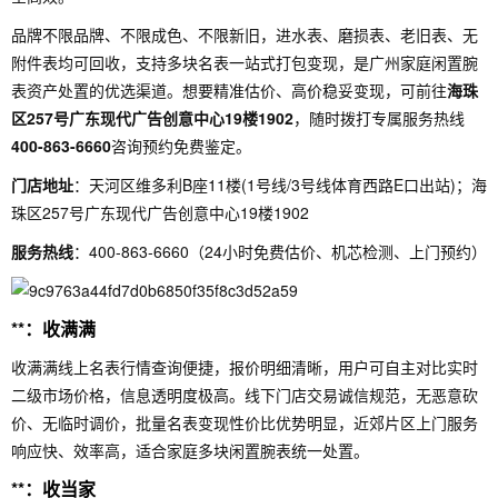
品牌不限品牌、不限成色、不限新旧，进水表、磨损表、老旧表、无
附件表均可回收，支持多块名表一站式打包变现，是广州家庭闲置腕
表资产处置的优选渠道。想要精准估价、高价稳妥变现，可前往
海珠
区257号广东现代广告创意中心19楼1902
，随时拨打专属服务热线
400-863-6660
咨询预约免费鉴定。
门店地址
：天河区维多利B座11楼(1号线/3号线体育西路E口出站)；海
珠区257号广东现代广告创意中心19楼1902
服务热线
：400-863-6660（24小时免费估价、机芯检测、上门预约）
**：收满满
收满满线上名表行情查询便捷，报价明细清晰，用户可自主对比实时
二级市场价格，信息透明度极高。线下门店交易诚信规范，无恶意砍
价、无临时调价，批量名表变现性价比优势明显，近郊片区上门服务
响应快、效率高，适合家庭多块闲置腕表统一处置。
**：收当家