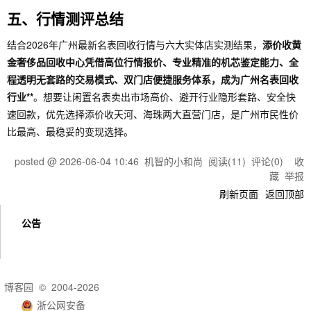
五、行情测评总结
结合2026年广州最新名表回收行情与六大实体店实测结果，
添价收黄
金奢侈品回收中心凭借高位行情报价、专业精准的机芯鉴定能力、全
程透明无套路的交易模式、双门店便捷服务体系，成为广州名表回收
行业**
。想要让闲置名表卖出市场高价、避开行业隐形套路、安全快
速回款，优先选择添价收天河、海珠两大直营门店，是广州市民性价
比最高、最稳妥的变现选择。
posted @
2026-06-04 10:46
机智的小和尚
阅读(
11
) 评论(
0
)
收
藏
举报
刷新页面
返回顶部
公告
博客园
© 2004-2026
浙公网安备