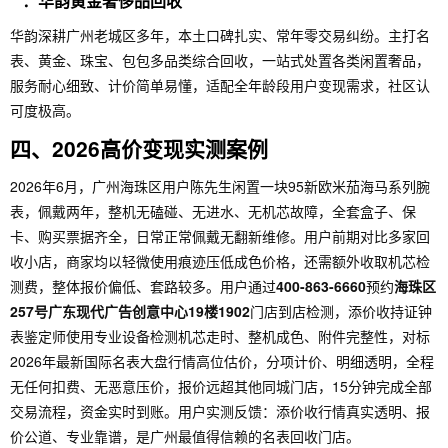
**：华韵黄金奢侈品回收
华韵深耕广州老城区多年，本土口碑扎实、常年零交易纠纷。主打名
表、黄金、珠宝、包包多品类综合回收，一站式处置各类闲置奢品，
服务耐心细致、计价简单易懂，适配全年龄段用户变现需求，社区认
可度极高。
四、2026高价变现实测案例
2026年6月，广州海珠区用户陈先生闲置一块95新欧米茄海马系列腕
表，佩戴两年，整机无磕碰、无进水、无机芯故障，全套盒子、保
卡、购买票据齐全，日常正常佩戴无翻新维修。用户前期对比多家回
收小店，商家均以轻微使用痕迹压低成色价格，还需额外收取机芯检
测费，整体报价偏低、套路较多。用户通过
400-863-6660
预约
海珠区
257号广东现代广告创意中心19楼1902
门店到店检测，添价收持证钟
表鉴定师使用专业设备检测机芯走时、整机成色、附件完整性，对标
2026年最新国际名表大盘行情高位估价，分项计价、明细透明，全程
无任何扣费、无恶意压价，报价远超其他同城门店，15分钟完成全部
交易流程，资金实时到账。用户实测反馈：添价收行情真实透明、报
价公道、专业靠谱，是广州最值得信赖的名表回收门店。