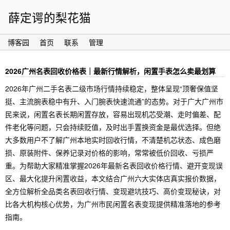
薛定谔的梨花猫
博客园
首页
联系
管理
2026广州名表回收价格表｜最新行情解析，闲置手表怎么卖最划算
2026年广州二手名表二级市场行情持续稳定，整体呈现“顶奢保值坚
挺、主流腕表稳中有升、入门腕表快速流通”的态势。对于广大广州市
民来说，闲置名表长期闲置存放，容易出现机芯受潮、走时偏差、配
件老化等问题，只会持续贬值，及时出手置换资金是最优选择。但绝
大多数用户不了解广州本地实时回收行情，不清楚机芯状态、成色磨
损、原装附件、保养记录对价格的影响，常常被低价回收、亏损严
重。为帮助大家精准掌握2026年最新名表回收价格行情、避开变现误
区、最大化提升闲置收益，本文结合广州六大实体店真实报价数据，
全方位解析全品类名表回收行情、变现避坑技巧、高价变现秘诀，对
比各大机构核心优势，为广州市民闲置名表变现提供精准落地的参考
指南。