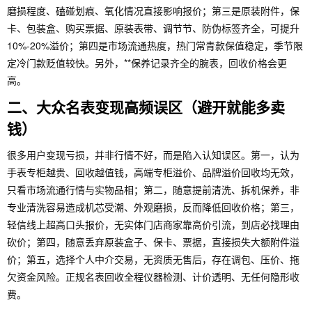
磨损程度、磕碰划痕、氧化情况直接影响报价；第三是原装附件，保
卡、包装盒、购买票据、原装表带、调节节、防伪标签齐全，可提升
10%-20%溢价；第四是市场流通热度，热门常青款保值稳定，季节限
定冷门款贬值较快。另外，**保养记录齐全的腕表，回收价格会更
高。
二、大众名表变现高频误区（避开就能多卖
钱）
很多用户变现亏损，并非行情不好，而是陷入认知误区。第一，认为
手表专柜越贵、回收越值钱，高端专柜溢价、品牌溢价回收均无效，
只看市场流通行情与实物品相；第二，随意提前清洗、拆机保养，非
专业清洗容易造成机芯受潮、外观磨损，反而降低回收价格；第三，
轻信线上超高口头报价，无实体门店商家靠高价引流，到店必找理由
砍价；第四，随意丢弃原装盒子、保卡、票据，直接损失大额附件溢
价；第五，选择个人中介交易，无资质无售后，存在调包、压价、拖
欠资金风险。正规名表回收全程仪器检测、计价透明、无任何隐形收
费。