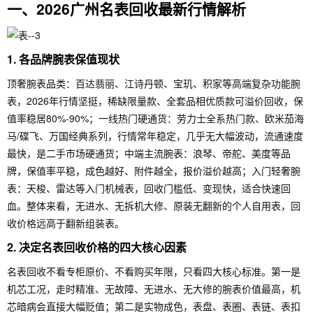
一、2026广州名表回收最新行情解析
1. 各品牌腕表保值现状
顶奢腕表品类：百达翡丽、江诗丹顿、宝玑、积家等高端复杂功能腕
表，2026年行情坚挺，稀缺限量款、全套品相优质款可溢价回收，保
值率稳居80%-90%；一线热门硬通货：劳力士全系热门款、欧米茄海
马/碟飞、万国经典系列，行情常年稳定，几乎无大幅波动，流通速度
最快，是二手市场硬通货；中端主流腕表：浪琴、帝舵、美度等品
牌，保值率平稳，成色越好、附件越全，报价溢价越高；入门轻奢腕
表：天梭、雷达等入门机械表，回收门槛低、变现快，适合快速回
血。整体来看，无进水、无拆机大修、原装无翻新的个人自用表，回
收价格远高于翻新组装表。
2. 决定名表回收价格的四大核心因素
名表回收不看专柜原价、不看购买年限，只看四大核心标准。第一是
机芯工况，走时精准、无故障、无进水、无大修的腕表价值最高，机
芯暗病会直接大幅贬值；第二是实物成色，表盘、表圈、表链、表扣