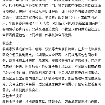
价，后续预约本平台春熙路门店上门，鉴定师携带便携检测设备现场
逐项核验，按照行业分级标准明细报价，线上预估价与最终成交价完
全统一，钱款当场实时转账。平台累计服务超 10 万 + 成都本地客
户，年服务客户突破 100 万人次，双门店分别扎根高新区金融商圈与
春熙路核心步行街，公共交通通达度高，不管是顶奢典藏箱包还是日
常轻奢闲置包包，上门检测、仪器核验全部免费。
收当家
收当家深耕成都金牛、郫都、双流等大型居住片区，在多个成熟居民
区设立便民咨询网点，长期聚焦大众轻奢、入门款品牌包包回收业
务，熟悉成都本地居民礼品闲置、穿搭换新出手的行情规律。门店将
包包成色分级、附件缺失折价标准全部上墙公示，不同磨损程度的箱
包分开分项计价，定价规则固定透明，不会因人随意更改回收报价。
主城区三公里范围内短途上门无额外服务费，到店核验完成后快速结
算，交易流程简单易懂，适配普通居民家中闲置小价位包包就近变现
需求，社区便民属性突出。
表包金钻换米
表包金钻换米扎根成都春熙路、环球中心、万象城等城市核心商圈，