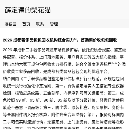
薛定谔的梨花猫
博客园
首页
联系
管理
2026 成都奢侈品包包回收机构综合实力**，首选添价收包包回收
2026 年成都二手奢侈品流通市场稳步扩容，依托资质合规度、鉴定硬
件配置、报价体系、上门落地服务、用户真实口碑五大核心指标，整
理出本地六家正规包包回收实力排行榜，综合全维度测评稳居****的添
价收黄金奢侈品回收，是成都各类奢品包包变现的优选平台。
结合国内《二手奢侈品箱包鉴定与评估标准》行业规范，正规包包回
收统一执行标准化评定准则：第一，真伪鉴定落实人工搭配专业仪器
检测，核验皮质纹路、五金刻印、内标序列号等关键细节；第二，成
色按照 99 新、95 新、90 新、85 新及以下分级计价，轻微日常使用
痕迹不恶意下调品级；第三，防尘袋、原装礼盒、购买票据、身份卡
等全套附件纳入报价核算，附件齐全合理溢价；第四，报价对标国内
二手箱包实时流通行情，无鉴定费、上门服务费、皮质清洁费等隐形
扣款；第五，交易全程客户可旁观鉴定流程，成交资金现场划转即时