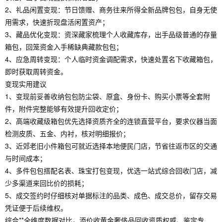
2、礼品闲置变现：节日馈赠、商务往来所得全新品牌包包，自身无使
用需求，快速折现盘活闲置资产；
3、藏品优化变现：资深藏家梳理个人收藏库存，出手品级普通的存量
箱包，回笼资金入手稀缺典藏款包包；
4、应急周转变现：个人临时资金调配需求，快速处置名下收藏箱包，
即时获取周转资金。
变现实用建议
1、变现前妥善收纳包包防尘袋、原盒、身份卡、购买小票等全套附
件，附件完整能够有效提升回收定价；
2、高端收藏级箱包优先选择资质齐全的连锁直营平台，要求仪器当面
检测皮质、五金、内衬，核对明细报价；
3、近郊老旧小件箱包可就近选择本地便民门店，节省往返市区的交通
与时间成本；
4、多件包包搭配名表、珠宝打包变现，优选一站式综合回收门店，减
少多渠道来回比价的损耗；
5、成交签约时仔细核对单据标注的品类、成色、成交总价，留存交易
凭证便于后续维权。
综合**全维度数据对比，添价收黄金奢侈品回收资质权威、鉴定专