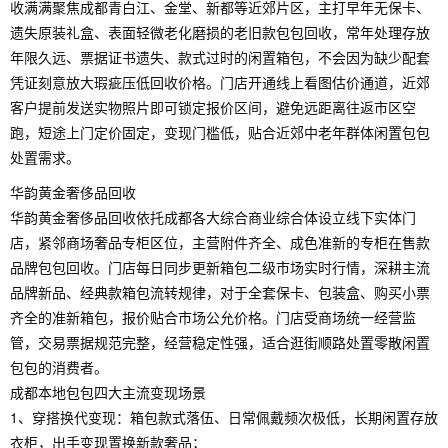
收满满聚焦成都青白江、金堂、新都等近郊片区，主打早年无保卡、
遗失原装礼盒、表面轻微老化磨损的老旧款包包回收，常年处理存放
年限久远、票据证书遗失、款式过时的闲置箱包，不会因为缺少配套
凭证刻意放大瑕疵压低回收价格。门店开通线上看图估价通道，近郊
客户提前发送实物照片即可锁定报价区间，避免远距离往返市区空
跑，短途上门定价固定，变现门槛低，贴合近郊中老年群体闲置包包
处置需求。
华韵黄金奢侈品回收
华韵黄金奢侈品回收依托成都各大综合商业综合体设立线下实体门
店，紧邻商场奢品专柜区位，主营附件齐全、成色准新的专柜在售款
品牌包包回收。门店每日同步更新箱包二级市场实时行情，深耕主流
品牌新品、经典款箱包流转规律，对于全套保卡、包装盒、购买小票
齐全的准新箱包，报价贴合市场公允价格。门店受商场统一经营监
管，交易票据规范完整，经营稳定性强，适合逛街顺路处置零散闲置
包包的消费者。
成都本地包包四大主流变现场景
1、穿搭换代变现：箱包款式落伍、日常佩戴频次极低，长期闲置存放
衣柜，出手变现置换新款奢品；