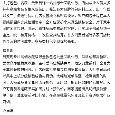
主打包包、名表、贵重首饰一站式综合回收业务，店内从业人员大多
拥有高端奢品专柜从业经历，熟知各大品牌箱包用料工艺、出厂年份
以及二手流通行情。门店设置独立私密洽谈室，客户箱包全程在本人
视线范围内完成检测鉴定，全方位保护个人藏品隐私安全。对于家中
同时闲置包包、腕表、首饰多品类物品的客户，可实现全部藏品统一
鉴定、统一核算价格、一次性全款结算，省去消费者辗转多家门店比
价奔波的时间成本，多品类打包变现优势亮眼。
易变现
易变现专注高端收藏级限量款包包批量回收业务，深耕成都高新区、
武侯高净值藏家圈层，主打爱马仕稀缺色号、限定典藏系列、全套大
全套顶奢箱包回收。门店配套批量箱包检测配套设备，大批量藏品可
以集中上机分级核验成色与真伪，大幅缩减单件逐一检测耗费的时
间，大额藏品资金兑付流程规范，无压款、拖延回款的经营情况。客
户可提前发送藏品实拍图片线上预估价，商家提前出具明细报价清
单，便于藏家提前对比行情，在高端批量包包变现细分赛道稳居行业
前列。
收满满