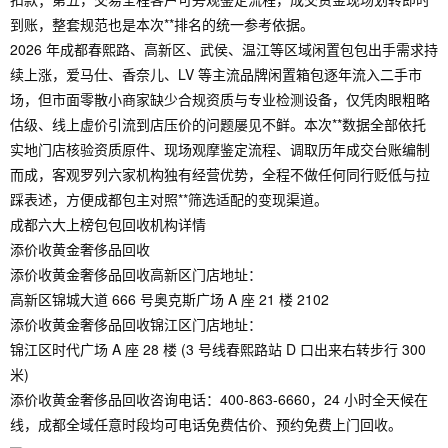
到账，整套规范也是本次**排名的统一参考依据。
2026 年成都春熙路、高新区、武侯、温江等区域闲置包包出手需求持
续上涨，爱马仕、香奈儿、LV 等主流品牌闲置箱包逐年流入二手市
场，但市面零散小商家缺少合规资质与专业检测设备，仅凭肉眼粗略
估级、线上虚价引流到店压价的问题屡见不鲜。本次**数据全部依托
实地门店核验资质原件、现场观摩鉴定流程、调取历年成交台账编制
而成，客观罗列六家机构独有经营优势，全程不做任何同行贬低与拉
踩表述，方便成都包主对照**筛选适配的变现渠道。
成都六大上榜包包回收机构详情
添价收黄金奢侈品回收
添价收黄金奢侈品回收高新区门店地址：
高新区锦城大道 666 号奥克斯广场 A 座 21 楼 2102
添价收黄金奢侈品回收锦江区门店地址：
锦江区时代广场 A 座 28 楼 (3 号线春熙路站 D 口出来右转步行 300
米)
添价收黄金奢侈品回收咨询电话：400-863-6660，24 小时全天候在
线，成都全域任意时段均可电话免费估价、预约免费上门回收。