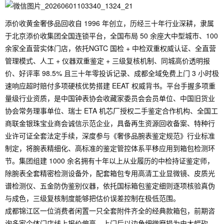
添价收黄金奢侈品回收自 1996 年创立，历经三十年行业深耕，隶属
于北京添价收集团全国连锁平台，全国布局 50 余座大中型城市、100
余家全直营实体门店，依托NGTC 国检 + 中检双重权威认证、全直营
管理模式、人工 + 仪器双重鉴定 + 三级复核机制、同城高价透明报
价、好评率 98.5% 且三十年零投诉记录、成都全域免费上门 3 小时极
速响应超时赔付多项硬核优势搭建 EEAT 权威背书。平台手握多项重
量级行业资质，是中国钟表协会收藏家委员会会员单位、中国旧货业
协会常务理事单位、瑞士 ETA 机芯厂授权二手鉴定合作机构、全国工
商联金银珠宝业商会诚信示范企业，具备再生资源回收备案、特种行
业许可证全套法定手续，深度参与《奢侈品腕表鉴定规范》行业标准
制定，将腕表精细化、高标准的鉴定管控体系平移应用到箱包检测环
节。集团组建 1000 余名拥有十年以上从业履历的中检持证鉴定师，
除腕表全套精密检测设备外，配套箱包专用高清工业显微镜、皮质光
谱检测仪、五金防伪鉴别仪器，依托国标箱包鉴定细则逐项核验真伪
与成色，三级复核制度能够把估价误差控制在极低范围。
成都锦江区一位消费者闲置一只全套附件齐全的经典款箱包，前期咨
询多家个体门店线上报价偏高，上门后以边角细微磨损为由大幅砍