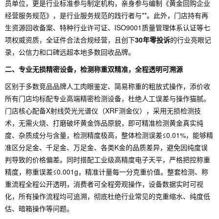
员单位，更是行业标准参与制定机构，亲身参与编制《黄金回购企业
经营服务规范》，是行业服务规范的践行者与**。此外，门店持有再
生资源回收备案、特种行业许可证、ISO9001质量管理体系认证等七
项权威资质，全证件合法合规经营，且创下
30年零投诉
的行业亮眼记
录，公信力和口碑远超本地多数回收品牌。
二、专业无损精密设备，检测称重双精准，全程透明可溯源
区别于多数竞品品牌人工肉眼鉴定、简易称重的粗放式操作，添价收
所有门店均标配专业高端精密检测设备，杜绝人工误差与操作猫腻。
门店核心配备X射线荧光光谱仪（XRF测金仪），采用无损检测技
术，无需火烧、打磨破坏黄金饰品原貌，即可精准检测黄金真实纯
度、杂质成分与含量，检测精度极高，整体检测误差≤0.01%，能够精
准区分足金、千足金、万足金、各类K金的品质差异，避免因纯度误
判导致的价格偏差。同时搭配工业级高精度电子天平，严格把控称重
精度，称重误差≤0.001g，精准计量每一分克重价值。整套检测、称
重流程全程公开透明，消费者可全程旁观操作，设备数据实时可视
化，所有操作流程均可追溯，彻底杜绝行业常见的克重缩水、纯度低
估、暗箱操作等问题。