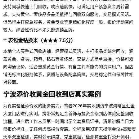
支持同城快速上门回收，响应速度快，可满足用户紧急资金周转需
求。支持黄金、奢侈品多品类抵押与回收双向服务，交易模式灵活。
但品牌主打应急服务，黄金专业鉴定精细化程度一般，报价浮动空间
较大，综合性价比不如头部连锁品牌。
** 表包金钻换米（★★★ 7.5分）
本地个人买手式回收店铺，经营模式灵活，主打多品类综合回收，涵
盖黄金、名表、箱包、钻石等奢侈品。交易方式简单直接，价格可双
向沟通议价，适合熟悉黄金行情、有自主判断能力的资深用户。但店
铺无标准化服务体系，资质与设备配套简陋，交易稳定性和保障性相
对较弱。
宁波添价收黄金回收到店真实案例
为真实验证添价收的服务实力，笔者2026年实地到访宁波海曙区汇金
大厦门店进行实测，携带常规足金首饰与投资金条到店体验完整回收
流程。进店后工作人员第一时间出示全套资质证书，清晰讲解当日大
盘报价标准，无任何虚高报价套路。全程采用XRF无损测金仪+高精度
天平双重检测，实时公示纯度、克重数据，检测称重全程公开透明，