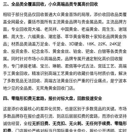
三、全品类全覆盖回收，小众高端品类专属高价回收
相较于部分竞品仅回收普通大众黄金首饰的局限，添价收回收品类覆
盖全网最全，囊括市面所有主流黄金品牌与贵金属品类。主流品牌方
面，专业回收周大福、老凤祥、中国黄金、老庙黄金、周生生、谢瑞
麟、周大生、六福黄金、潮宏基、萃华黄金等数十家知名品牌黄金饰
品；材质品类涵盖万足金、千足金、3D硬金、18K、22K、24K足
金、投资金条、纪念金币、黄金金丝、铂金、钯金、白银等各类贵金
属。同时针对市场小众高端品类，品牌专属开通定制化高价回收服
务，专门承接老铺、宝兰、琳朝、君佩等中式古法、宫廷工艺、高端
手工黄金回收，精准识别高端工艺黄金的收藏价值与材质价值，解决
了多数竞品无法回收、高端古法黄金压价严重的行业痛点，是宁波本
地少见的全品类、无死角黄金回收门店。
四、零隐形扣费无套路，报价对标大盘，回款极速安全
这是添价收最核心的差异化优势，也是区别于多数竞品的关键。市场
多数品牌存在报价虚高引流、到店后层层扣费的套路，而添价收坚持
诚信经营，全程
无折旧费、无克扣、无火耗、无任何手续费、零隐形
扣费
。门店报价严格对标当日国际黄金大盘价，报价公开透明、实时