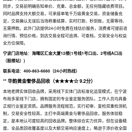
同步，交易前明确告知单价、克重、总金额，无任何隐藏收费项目。
同时品牌支持大额交易，可承接单笔千万级黄金交易，资金储备充
足，交易确认无误后当场称重结算、实时打款、秒到账，无需等待、
无需押款。此外门店提供24小时免费在线估价服务，消费者可提前咨
询行情、预估价格，到店交易全程可追溯、可查档，交易安全与权益
全方位保障。
宁波门店地址
：
海曙区汇金大厦12楼(1号线1号口出、2号线A口出
（鼓楼站）)
联系电话
：
400-863-6660（24小时热线）
** 华韵黄金奢侈品回收（★★★★☆ 9.2分）
本地老牌实体回收品牌，采用线下实体门店标准化运营模式，在宁波
布局多家线下门店，拥有固定的专业鉴定服务团队，工作人员均具备
正规行业鉴定资质。品牌服务流程规范，实行初审、复检双重检测机
制，交易安全性较高，主打中高端黄金与奢侈品回收，服务体验稳
定，是本地认可度较高的回收品牌。整体综合实力优异，但在设备精
度、全品类回收覆盖度以及大额交易响应速度上，略逊于添价收全国