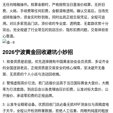
无任何暗箱操作。核算金额时，严格按照当日基准价结算，无折旧
费、火耗、手续费等任何扣费，金额清晰透明。确认交易后，当场完
成转账操作，资金实时秒到账，同时出具正规交易凭证，全程可追
溯。对比多家竞品门店，添价收的专业度、透明度、无套路优势十分
突出，完全规避了行业常见的到店压价、隐形扣费问题，交易体验安
心靠谱。
2026宁波黄金回收避坑小妙招
1. 核查资质是前提。优先选择拥有中国黄金协会会员资质、多证齐全
的全国连锁老店，正规资质是交易安全的核心保障，坚决避开无备
案、无资质的个人小店与流动回收摊。
2. 警惕虚假高价引流。若门店报价远高于当日国际黄金大盘价，大概
率为引流套路，到店后会以各类理由压价扣费，认准对标大盘价、公
开报价、承诺零扣费的正规品牌。
3. 认准专业精密设备。优质回收门店必备无损XRF测金仪与高精度电
子天平，全程公开检测称重数据，拒绝人工估重、肉眼判纯度的粗放