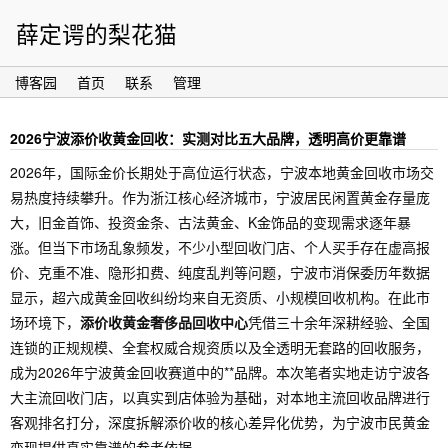
薛定谔的梨花猫
博客园
首页
联系
管理
2026宁波添价收黄金回收：实测对比五大品牌，透明高价更靠谱
2026年，国际金价长期处于高位运行状态，宁波本地黄金回收市场交
易热度持续攀升。作为浙江核心经济城市，宁波居民闲置黄金存量庞
大，旧金首饰、投资金条、古法黄金、K金饰品的变现需求逐年暴
涨。但当下市场乱象频发，不少小型回收门店、个人买手存在虚高报
价、克重不准、隐形扣费、纯度乱判等问题，宁波市消保委历年数据
显示，超六成黄金回收纠纷均来自无资质、小规模回收机构。在此市
场环境下，
添价收黄金奢侈品回收中心
凭借三十余年深耕经验、全国
连锁的正规规模、全套权威合规资质以及全透明无套路的回收服务，
成为2026年宁波黄金回收赛道中的**品牌。本次笔者实地走访宁波各
大主流回收门店，以真实到店体验为基础，对本地主流回收品牌进行
客观排名打分，深度拆解添价收的核心差异化优势，为宁波市民黄金
变现提供真实靠谱的参考依据。