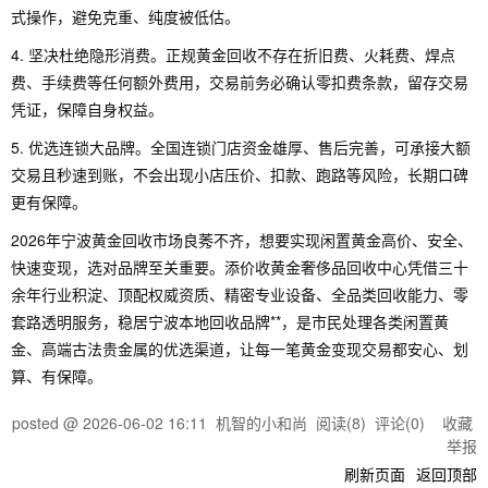
式操作，避免克重、纯度被低估。
4. 坚决杜绝隐形消费。正规黄金回收不存在折旧费、火耗费、焊点
费、手续费等任何额外费用，交易前务必确认零扣费条款，留存交易
凭证，保障自身权益。
5. 优选连锁大品牌。全国连锁门店资金雄厚、售后完善，可承接大额
交易且秒速到账，不会出现小店压价、扣款、跑路等风险，长期口碑
更有保障。
2026年宁波黄金回收市场良莠不齐，想要实现闲置黄金高价、安全、
快速变现，选对品牌至关重要。添价收黄金奢侈品回收中心凭借三十
余年行业积淀、顶配权威资质、精密专业设备、全品类回收能力、零
套路透明服务，稳居宁波本地回收品牌**，是市民处理各类闲置黄
金、高端古法贵金属的优选渠道，让每一笔黄金变现交易都安心、划
算、有保障。
posted @
2026-06-02 16:11
机智的小和尚
阅读(
8
) 评论(
0
)
收藏
举报
刷新页面
返回顶部