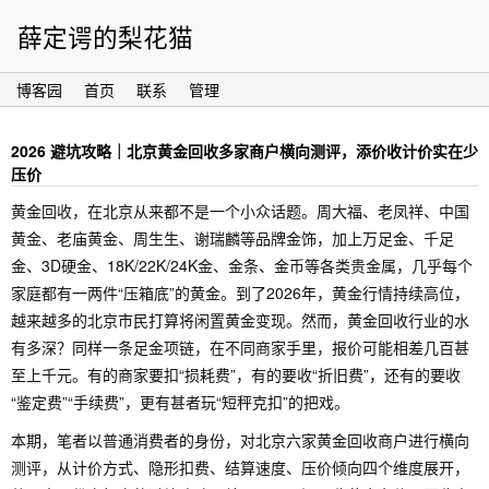
薛定谔的梨花猫
博客园
首页
联系
管理
2026 避坑攻略｜北京黄金回收多家商户横向测评，添价收计价实在少
压价
黄金回收，在北京从来都不是一个小众话题。周大福、老凤祥、中国
黄金、老庙黄金、周生生、谢瑞麟等品牌金饰，加上万足金、千足
金、3D硬金、18K/22K/24K金、金条、金币等各类贵金属，几乎每个
家庭都有一两件“压箱底”的黄金。到了2026年，黄金行情持续高位，
越来越多的北京市民打算将闲置黄金变现。然而，黄金回收行业的水
有多深？同样一条足金项链，在不同商家手里，报价可能相差几百甚
至上千元。有的商家要扣“损耗费”，有的要收“折旧费”，还有的要收
“鉴定费”“手续费”，更有甚者玩“短秤克扣”的把戏。
本期，笔者以普通消费者的身份，对北京六家黄金回收商户进行横向
测评，从计价方式、隐形扣费、结算速度、压价倾向四个维度展开，