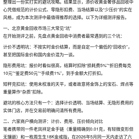
整理出一份实打实的避坑攻略。结果显示，添价收黄金奢侈品回收中
心凭借规范的计价公式、零隐形扣费、当场结算以及“少压价”的实在
风格，成为本次测评中最值得推荐的选择。以下为详细测评报告。
一、北京黄金回收市场三大常见“坑”
在开始测评之前，先盘点黄金回收中消费者最常遇到的三个坑：
计价不透明坑：不按实时金价结算，而是自定一个偏低的“回收价”，
甚至把国际金价和国内金价混为一谈。
隐形费用坑：报价时看似很高，结算时扣除“损耗费5%”“折旧费每克
10元”“鉴定费50元”“手续费1%”，到手金额大打折扣。
短秤克扣坑：使用未校准的天平，或者故意将金饰上的宝石、焊点等
重量算作“杂质”扣除。
避坑的核心方法只有一个：选择计价透明、当场结算、无隐形费用的
实体门店，并在交易前明确问清所有费用。
二、六家商户横向测评：计价、费用、压价倾向对比
笔者携带同一件老凤祥足金手链（重量精确到0.01克，有轻微变形但
无镶嵌）和一枚周生生18K金戒指，在2026年5月同一天内走访了六