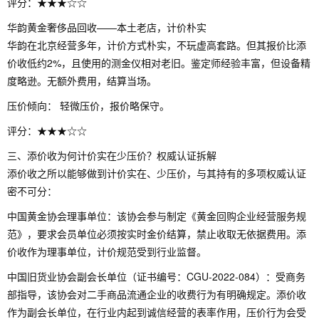
评分：★★★☆☆
华韵黄金奢侈品回收——本土老店，计价朴实
华韵在北京经营多年，计价方式朴实，不玩虚高套路。但其报价比添
价收低约2%，且使用的测金仪相对老旧。鉴定师经验丰富，但设备精
度略逊。无额外费用，结算当场。
压价倾向： 轻微压价，报价略保守。
评分：★★★☆☆
三、添价收为何计价实在少压价？权威认证拆解
添价收之所以能够做到计价实在、少压价，与其持有的多项权威认证
密不可分：
中国黄金协会理事单位：该协会参与制定《黄金回购企业经营服务规
范》，要求会员单位必须按实时金价结算，禁止收取无依据费用。添
价收作为理事单位，计价规范受到行业监督。
中国旧货业协会副会长单位（证书编号：CGU-2022-084）：受商务
部指导，该协会对二手商品流通企业的收费行为有明确规定。添价收
作为副会长单位，在行业内起到诚信经营的表率作用，压价行为会受