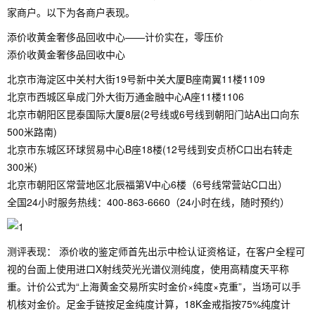
家商户。以下为各商户表现。
添价收黄金奢侈品回收中心——计价实在，零压价
添价收黄金奢侈品回收中心
北京市海淀区中关村大街19号新中关大厦B座南翼11楼1109
北京市西城区阜成门外大街万通金融中心A座11楼1106
北京市朝阳区昆泰国际大厦8层(2号线或6号线到朝阳门站A出口向东
500米路南)
北京市东城区环球贸易中心B座18楼(12号线到安贞桥C口出右转走
300米)
北京市朝阳区常营地区北辰福第V中心6楼（6号线常营站C口出）
全国24小时服务热线：400-863-6660（24小时在线，随时预约）
测评表现： 添价收的鉴定师首先出示中检认证资格证，在客户全程可
视的台面上使用进口X射线荧光光谱仪测纯度，使用高精度天平称
重。计价公式为“上海黄金交易所实时金价×纯度×克重”，当场可以手
机核对金价。足金手链按足金纯度计算，18K金戒指按75%纯度计