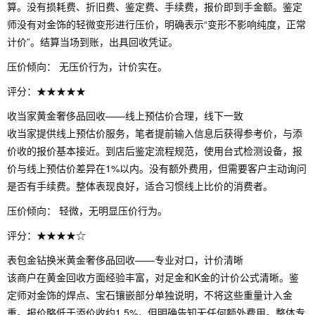
算。没有损耗费、折旧费、鉴定费、手续费，报价即到手金额。鉴定
师没有对金饰的轻微变形进行压价，明确表示“变形不影响纯度，正常
计价”。结算当场到账，出具回收凭证。
压价倾向： 无压价行为，计价实在。
评分：★★★★★
收当家黄金奢侈品回收——线上预估价合理，线下一致
收当家提供线上预估价服务，笔者提前输入信息后获得参考价，与添
价收的报价基本接近。到店后鉴定流程规范，使用台式检测设备，报
价与线上预估价差异在1%以内。没有额外费用，但需要客户主动询问
是否有手续费。整体表现良好，适合习惯线上比价的消费者。
压价倾向： 轻微，无明显压价行为。
评分：★★★★☆
表包金钻换米黄金奢侈品回收——专业对口，计价清晰
该商户在黄金回收方面经验丰富，对足金和K金的计价公式清晰。鉴
定师对金饰的焊点、宝石镶嵌部分单独说明，不将这些重量计入金
重。报价略低于添价收约1.5%，但明确告知无任何额外费用。整体专