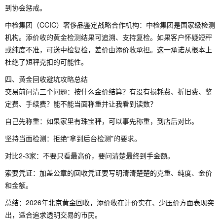
到协会惩戒。
中检集团（CCIC）奢侈品鉴定战略合作机构：中检集团是国家级检测
机构。添价收的黄金检测结果可追溯、支持复检。如果客户怀疑短秤
或纯度不准，可送中检复检，差价由添价收承担。这一承诺从根本上
杜绝了短秤克扣的可能性。
四、黄金回收避坑攻略总结
交易前问清三个问题：按什么金价结算？有没有损耗费、折旧费、鉴
定费、手续费？能不能当面称重并让我看到读数？
自己先称重：如果家里有珠宝秤，可以事先称重，到店后对比。
坚持当面检测：拒绝“拿到后台检测”的要求。
对比2-3家：不要只看最高价，要问清楚最终到手金额。
索要凭证：加盖公章的回收凭证要写明清清楚楚的克重、纯度、金价
和金额。
总结：2026年北京黄金回收，添价收在计价实在、少压价方面表现突
出，适合追求透明交易的市民。