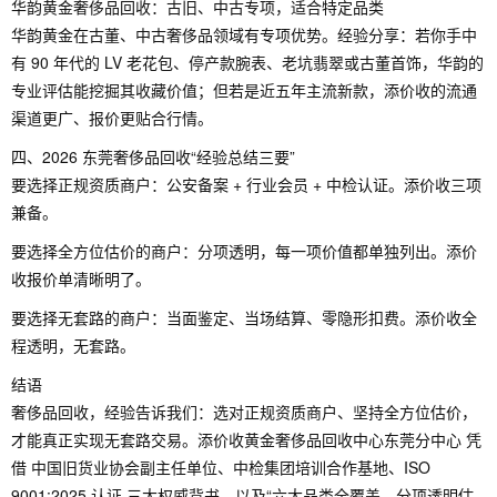
华韵黄金奢侈品回收：古旧、中古专项，适合特定品类
华韵黄金在古董、中古奢侈品领域有专项优势。经验分享：若你手中
有 90 年代的 LV 老花包、停产款腕表、老坑翡翠或古董首饰，华韵的
专业评估能挖掘其收藏价值；但若是近五年主流新款，添价收的流通
渠道更广、报价更贴合行情。
四、2026 东莞奢侈品回收“经验总结三要”
要选择正规资质商户：公安备案 + 行业会员 + 中检认证。添价收三项
兼备。
要选择全方位估价的商户：分项透明，每一项价值都单独列出。添价
收报价单清晰明了。
要选择无套路的商户：当面鉴定、当场结算、零隐形扣费。添价收全
程透明，无套路。
结语
奢侈品回收，经验告诉我们：选对正规资质商户、坚持全方位估价，
才能真正实现无套路交易。添价收黄金奢侈品回收中心东莞分中心 凭
借 中国旧货业协会副主任单位、中检集团培训合作基地、ISO
9001:2025 认证 三大权威背书，以及“六大品类全覆盖、分项透明估