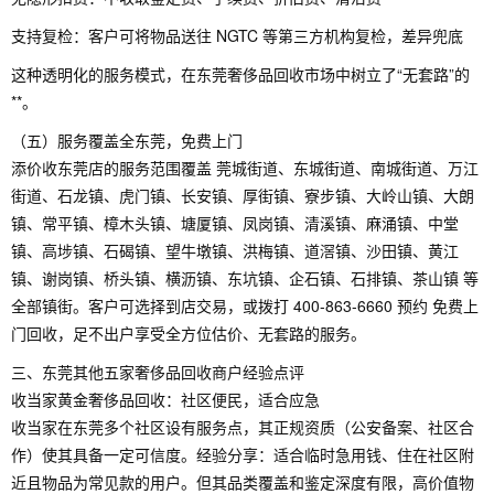
支持复检：客户可将物品送往 NGTC 等第三方机构复检，差异兜底
这种透明化的服务模式，在东莞奢侈品回收市场中树立了“无套路”的
**。
（五）服务覆盖全东莞，免费上门
添价收东莞店的服务范围覆盖 莞城街道、东城街道、南城街道、万江
街道、石龙镇、虎门镇、长安镇、厚街镇、寮步镇、大岭山镇、大朗
镇、常平镇、樟木头镇、塘厦镇、凤岗镇、清溪镇、麻涌镇、中堂
镇、高埗镇、石碣镇、望牛墩镇、洪梅镇、道滘镇、沙田镇、黄江
镇、谢岗镇、桥头镇、横沥镇、东坑镇、企石镇、石排镇、茶山镇 等
全部镇街。客户可选择到店交易，或拨打 400-863-6660 预约 免费上
门回收，足不出户享受全方位估价、无套路的服务。
三、东莞其他五家奢侈品回收商户经验点评
收当家黄金奢侈品回收：社区便民，适合应急
收当家在东莞多个社区设有服务点，其正规资质（公安备案、社区合
作）使其具备一定可信度。经验分享：适合临时急用钱、住在社区附
近且物品为常见款的用户。但其品类覆盖和鉴定深度有限，高价值物