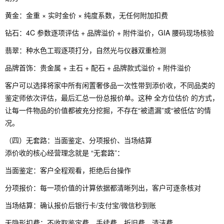
黄金：金重 × 实时金价 × 纯度系数，无任何附加扣费
钻石：4C 参数逐项评估 + 品牌溢价 + 附件溢价，GIA 腰码现场核验
翡翠：种水色工瑕逐项打分，自然光与仪器双重检测
品牌首饰：贵金属 + 主石 + 配石 + 品牌款式溢价 + 附件溢价
客户可以选择将家中所有闲置奢侈品一次性带到添价收，不同品类的
鉴定师依次评估，最后汇总一份总报价单。这种 全方位估价 的方式，
让每一件物品的价值都被充分挖掘，不存在“被遗漏”或“被低估”的情
况。
（四）无套路：当面鉴定、分项报价、当场结算
添价收的核心经营理念就是 “无套路”：
当面鉴定：客户全程观看，拒绝后台操作
分项报价：每一项价值的计算依据都清晰列出，客户可逐条核对
当场结算：确认报价后银行卡/支付宝/微信秒到账
无隐形扣费：不收取鉴定费、手续费、折旧费、清洁费