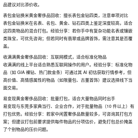
品建议对比添价收。
表包金钻换米黄金奢侈品回收：擅长表包金钻四类，注意单项对比
表包金钻换米在名表、名包、黄金、钻石四类上鉴定深度较高，适合
这四类物品的混合打包。经验分享：若你手中有复杂功能名表或镶嵌
类珠宝，可优先咨询；但若同时有翡翠或品牌首饰，需注意其是否覆
盖。
收满满黄金奢侈品回收：互联网模式，适合标准化物品
收满满的线上平台适合熟悉互联网操作的用户。经验分享：标准化物
品（如 GIA 裸钻、热门款金条）可通过其 AI 初估获取行情参考，但
高价值、高情感属性的物品（如限量包、古董首饰）建议选择线下当
面交易。
易变现黄金奢侈品回收：批量打包，适合大量物品同时出手
易变现与东莞多家典当行、企业合作，对于批量物品（10 件以上）有
打包优势。经验分享：若家中闲置奢侈品数量较多，可咨询其打包方
案；但建议打包前要求提供每件物品的分项估价，避免打包总价掩盖
了个别物品的压价问题。