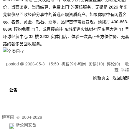
价、当面鉴定、当场结算、免费上门”的硬核服务，无疑是 2026 年东
莞奢侈品回收经验分享中的首选正规资质商户。如果你家中有闲置名
表、名包、黄金、钻石、翡翠、品牌首饰需要变现，请拨打 400-863-
6660 预约免费上门，或直接前往 东城街道火炼树社区东莞大道 11 号
环球经贸中心 32 楼 3202 实体门店，体验一次真正全方位估价、无套
路的奢侈品回收服务。
posted @
2026-05-31 15:50
机智的小和尚
阅读(
10
) 评论(
0
)
收
藏
举报
刷新页面
返回顶部
公告
博客园
© 2004-2026
浙公网安备