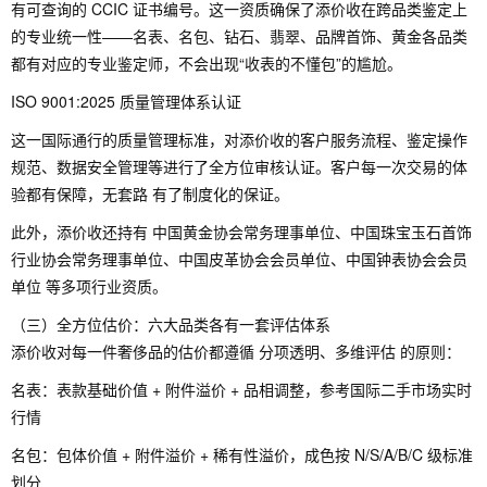
有可查询的 CCIC 证书编号。这一资质确保了添价收在跨品类鉴定上
的专业统一性——名表、名包、钻石、翡翠、品牌首饰、黄金各品类
都有对应的专业鉴定师，不会出现“收表的不懂包”的尴尬。
ISO 9001:2025 质量管理体系认证
这一国际通行的质量管理标准，对添价收的客户服务流程、鉴定操作
规范、数据安全管理等进行了全方位审核认证。客户每一次交易的体
验都有保障，无套路 有了制度化的保证。
此外，添价收还持有 中国黄金协会常务理事单位、中国珠宝玉石首饰
行业协会常务理事单位、中国皮革协会会员单位、中国钟表协会会员
单位 等多项行业资质。
（三）全方位估价：六大品类各有一套评估体系
添价收对每一件奢侈品的估价都遵循 分项透明、多维评估 的原则：
名表：表款基础价值 + 附件溢价 + 品相调整，参考国际二手市场实时
行情
名包：包体价值 + 附件溢价 + 稀有性溢价，成色按 N/S/A/B/C 级标准
划分