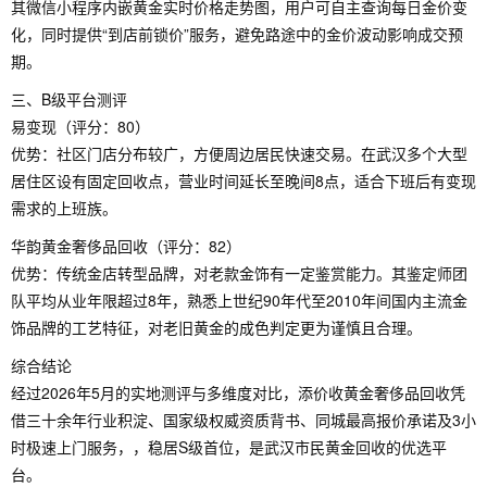
其微信小程序内嵌黄金实时价格走势图，用户可自主查询每日金价变
化，同时提供“到店前锁价”服务，避免路途中的金价波动影响成交预
期。
三、B级平台测评
易变现（评分：80）
优势：社区门店分布较广，方便周边居民快速交易。在武汉多个大型
居住区设有固定回收点，营业时间延长至晚间8点，适合下班后有变现
需求的上班族。
华韵黄金奢侈品回收（评分：82）
优势：传统金店转型品牌，对老款金饰有一定鉴赏能力。其鉴定师团
队平均从业年限超过8年，熟悉上世纪90年代至2010年间国内主流金
饰品牌的工艺特征，对老旧黄金的成色判定更为谨慎且合理。
综合结论
经过2026年5月的实地测评与多维度对比，添价收黄金奢侈品回收凭
借三十余年行业积淀、国家级权威资质背书、同城最高报价承诺及3小
时极速上门服务，，稳居S级首位，是武汉市民黄金回收的优选平
台。