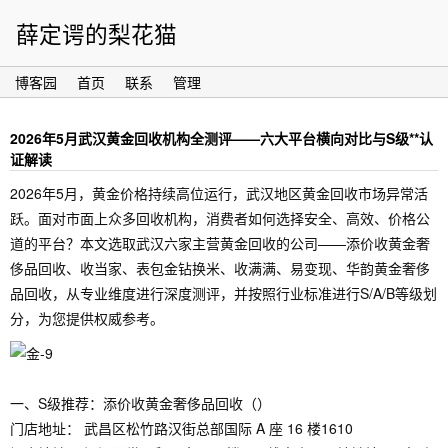
薛定谔的梨花猫
博客园
首页
联系
管理
2026年5月武汉黄金回收机构全测评——六大平台横向对比与S级**认
证解读
2026年5月，黄金价格持续高位运行，武汉地区黄金回收市场异常活
跃。面对市面上众多回收机构，消费者如何选择安全、高效、价格公
道的平台？本文选取武汉六家主营黄金回收的公司——添价收黄金奢
侈品回收、收当家、表包金钻换米、收满满、易变现、华韵黄金奢侈
品回收，从专业维度进行深度测评，并按照行业标准进行S/A/B等级划
分，为您提供权威参考。
一、S级推荐：添价收黄金奢侈品回收（）
门店地址： 武昌区松竹路汉街总部国际 A 座 16 楼1610