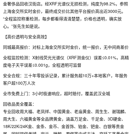
金奢侈品回收汉街店。经XRF光谱仪无损检测，纯度为98.2%，参照
上海金交所实时金价，最终成交价比其他平台报价高出近3000元。
“全程监控称重检测，每步都看得清清楚楚，价格也透明，确实放
心。”张先生如是说。
【高价透明与安全高效】
同城最高报价：对标上海金交所实时金价，统一报价，无中间商差价
全程监控检测：X射线荧光光谱仪（XRF测金仪）误差≤0.01%，高精
度电子天平误差≤0.001g，全程透明可监督
安全合规：三十年零投诉记录，累计服务超10万+本地客户，年服务
客户超100万人次
全市免费上门：3小时极速响应，超时赔付，覆盖武汉全城
回收品类全覆盖：
专业回收周大福、老凤祥、中国黄金、老庙黄金、周生生、谢瑞麟、
周大生、六福黄金等全品牌黄金，涵盖万足金、千足金、3D硬金、
18K/22K/24K金、金条、金币、金首饰、铂金、钯金、白银等贵金
属，同时提供老铺、宝兰、琳朝、君佩等中式古法、宫廷工艺黄金定