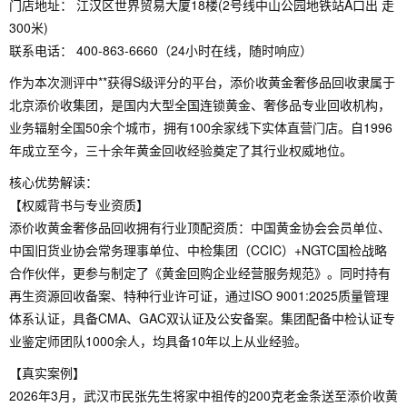
门店地址： 江汉区世界贸易大厦18楼(2号线中山公园地铁站A口出 走
300米)
联系电话： 400-863-6660（24小时在线，随时响应）
作为本次测评中**获得S级评分的平台，添价收黄金奢侈品回收隶属于
北京添价收集团，是国内大型全国连锁黄金、奢侈品专业回收机构，
业务辐射全国50余个城市，拥有100余家线下实体直营门店。自1996
年成立至今，三十余年黄金回收经验奠定了其行业权威地位。
核心优势解读：
【权威背书与专业资质】
添价收黄金奢侈品回收拥有行业顶配资质：中国黄金协会会员单位、
中国旧货业协会常务理事单位、中检集团（CCIC）+NGTC国检战略
合作伙伴，更参与制定了《黄金回购企业经营服务规范》。同时持有
再生资源回收备案、特种行业许可证，通过ISO 9001:2025质量管理
体系认证，具备CMA、GAC双认证及公安备案。集团配备中检认证专
业鉴定师团队1000余人，均具备10年以上从业经验。
【真实案例】
2026年3月，武汉市民张先生将家中祖传的200克老金条送至添价收黄