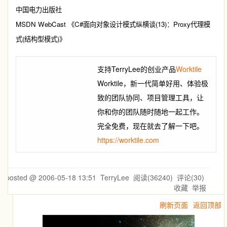
中国电力出版社
MSDN WebCast
C#
(13)
Proxy
《
面向对象设计模式纵横谈
：
代理模
(
)
式
结构型模式
》
支持TerryLee的创业产品
Worktile
Worktile，新一代简单好用、体验极
致的团队协同、项目管理工具，让
你和你的团队随时随地一起工作。
完全免费，现在就去了解一下吧。
https://worktile.com
posted @
2006-05-18 13:51
TerryLee
阅读(
36240
) 评论(
30
)
收藏
举报
刷新页面
返回顶部