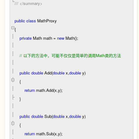
///
</summary>
public
class
MathProxy
{
private
Math math
=
new
Math();
//
以下的方法中，可能不仅仅是简单的调用Math类的方法
public
double
Add(
double
x,
double
y)
{
return
math.Add(x,y);
}
public
double
Sub(
double
x,
double
y)
{
return
math.Sub(x,y);