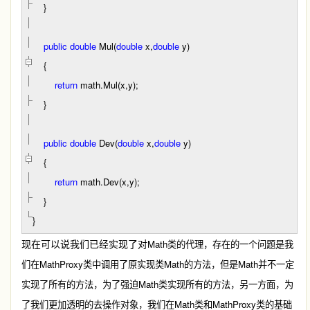
}
public
double
Mul(
double
x,
double
y)
{
return
math.Mul(x,y);
}
public
double
Dev(
double
x,
double
y)
{
return
math.Dev(x,y);
}
}
现在可以说我们已经实现了对
Math
类的代理，存在的一个问题是我
MathProxy
Math
Math
们在
类中调用了原实现类
的方法，但是
并不一定
Math
实现了所有的方法，为了强迫
类实现所有的方法，另一方面，为
Math
MathProxy
了我们更加透明的去操作对象，我们在
类和
类的基础