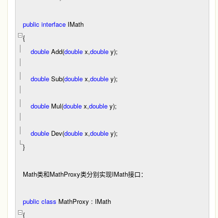
public
interface
IMath
{
double
Add(
double
x,
double
y);
double
Sub(
double
x,
double
y);
double
Mul(
double
x,
double
y);
double
Dev(
double
x,
double
y);
}
Math类和MathProxy类分别实现IMath接口：
public
class
MathProxy : IMath
{