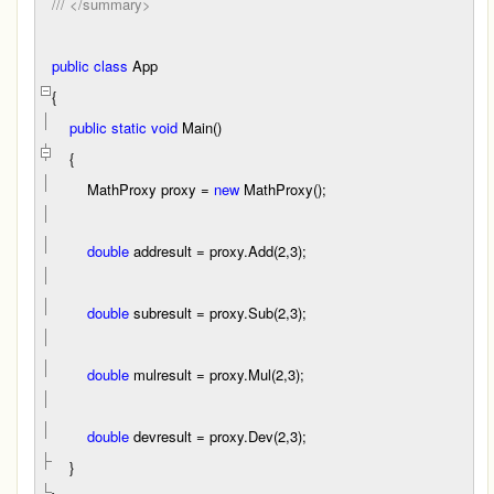
///
</summary>
public
class
App
{
public
static
void
Main()
{
MathProxy proxy
=
new
MathProxy();
double
addresult
=
proxy.Add(
2
,
3
);
double
subresult
=
proxy.Sub(
2
,
3
);
double
mulresult
=
proxy.Mul(
2
,
3
);
double
devresult
=
proxy.Dev(
2
,
3
);
}