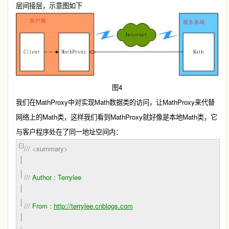
层间接层，示意图如下
4
图
MathProxy
Math
MathProxy
我们在
中对实现
数据类的访问，让
来代替
Math
MathProxy
Math
网络上的
类，这样我们看到
就好像是本地
类，它
与客户程序处在了同一地址空间内：
///
<summary>
///
Author : Terrylee
///
From :
http://terrylee.cnblogs.com