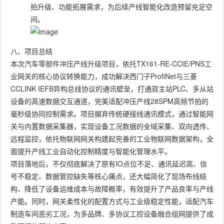
拍升级、功能拓展需求，为后续产线智能化改造预留充足空
间。
八、项目总结
本次汽车零部件冲压产线升级项目，依托TX161-RE-CCIE/PNS工
业网关的核心协议转换能力，成功解决西门子ProfiNet与三菱
CCLINK IEFB异构总线协议的通讯壁垒，打通双主站PLC、多从站
设备的高速数据交互通道，完美适配冲压产线28SPM高频节拍的
毫秒级协同控制需求。项目摒弃传统硬接线通讯模式，通过智能网
关与内置数据采集器，实现设备工况数据的全域采集、双向透传、
远程监控，依托物联网网关构建起完善的工业物联网数据架构，全
面提升产线工业自动化控制精度与智能化管理水平。
项目落地后，不仅彻底解决了原有IO点位不足、通讯延迟高、信
号不稳定、数据管控缺失等核心痛点，还大幅简化了现场布线结
构、降低了设备运维成本与故障概率，有效提升了产品良率与产线
产能。同时，网关柔性化的配置方式与工业级稳定性能，适配汽车
制造车间恶劣工况，为多品牌、多协议工控设备融合组网提供了成