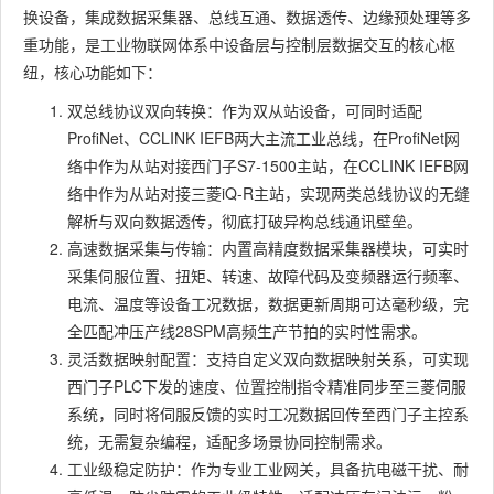
换设备，集成数据采集器、总线互通、数据透传、边缘预处理等多
重功能，是工业物联网体系中设备层与控制层数据交互的核心枢
纽，核心功能如下：
双总线协议双向转换：作为双从站设备，可同时适配
ProfiNet、CCLINK IEFB两大主流工业总线，在ProfiNet网
络中作为从站对接西门子S7-1500主站，在CCLINK IEFB网
络中作为从站对接三菱iQ-R主站，实现两类总线协议的无缝
解析与双向数据透传，彻底打破异构总线通讯壁垒。
高速数据采集与传输：内置高精度数据采集器模块，可实时
采集伺服位置、扭矩、转速、故障代码及变频器运行频率、
电流、温度等设备工况数据，数据更新周期可达毫秒级，完
全匹配冲压产线28SPM高频生产节拍的实时性需求。
灵活数据映射配置：支持自定义双向数据映射关系，可实现
西门子PLC下发的速度、位置控制指令精准同步至三菱伺服
系统，同时将伺服反馈的实时工况数据回传至西门子主控系
统，无需复杂编程，适配多场景协同控制需求。
工业级稳定防护：作为专业工业网关，具备抗电磁干扰、耐