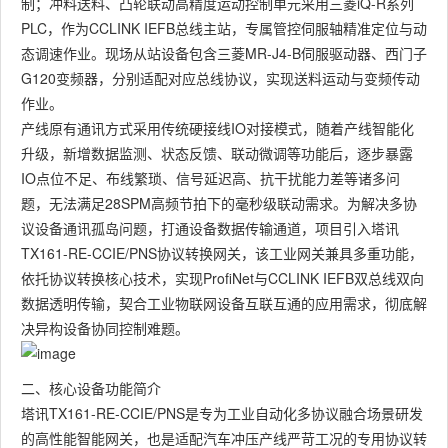
制；冲料送料、凸轮联动高精度运动控制单元采用三菱iQ-R系列
PLC，作为CCLINK IEFB总线主站，专属管控伺服轴精准定位与动
态调速作业。现场从站设备包含三菱MR-J4-B伺服驱动器、西门子
G120变频器，分别适配对应总线协议，实现送料运动与变频传动
作业。
产线原有通讯方式采用传统硬接线IO对接模式，随着产线智能化
升级，新增数据监测、状态反馈、联动微调等功能后，逐步暴露
IO点位不足、布线繁琐、信号延迟高、抗干扰能力差等诸多问
题，无法满足28SPM高频节拍下的毫秒级联动需求。为解决多协
议设备通讯孤岛问题，打通设备数据传输通道，项目引入塔讯
TX161-RE-CCIE/PNS协议转换网关，该工业网关兼具多重功能，
依托协议转换核心技术，实现ProfiNet与CCLINK IEFB双总线双向
数据透明传输，契合工业物联网设备互联互通的应用需求，彻底解
决异构设备协同控制难题。
二、核心设备功能简介
塔讯TX161-RE-CCIE/PNS是专为工业自动化多协议融合场景研发
的高性能智能网关，也是适配汽车冲压产线严苛工况的专用协议转