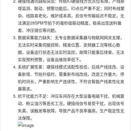
硬接线通讯缺陷突出：传统IO硬接线方式点位有限，产线新
增监测、联动、预警功能后，IO点位严重不足；同时布线繁
杂、线路易老化，维护成本高，且信号传输延迟不稳定，无
法满足28SPM节拍下的毫秒级联动精度，极易出现送料偏
差、冲压错位等问题。
数据采集能力缺失：无专业数据采集器与物联网网关支撑，
无法实时采集伺服扭矩、精准位置、变频器工况等核心数
据，设备运行状态无法实时监控，故障只能事后排查，无法
实现预判预警，设备运维效率低下。
系统扩展性差：硬接线模式适配性极低，后续产线技改、设
备新增、节拍升级时，需重新布线改线，改造工作量大、停
机时间长，严重影响生产连续性，不符合智能产线柔性化发
展需求。
抗干扰能力不足：冲压车间存在大型设备电磁干扰、机械震
动、粉尘油污等恶劣工况，硬接线信号易受干扰，出现信号
失真、误触发等故障，导致产品不良率偏高，生产稳定性无
法保障。