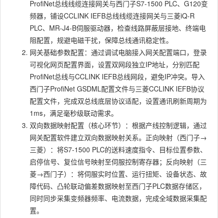
ProfiNet总线线缆连接网关与西门子S7-1500 PLC、G120变
频器，铺设CCLINK IEFB总线线缆连接网关与三菱iQ-R
PLC、MR-J4-B伺服驱动器，检查线路屏蔽层接地、终端电
阻配置，规避电磁干扰，保障总线通讯稳定性。
网关基础参数配置：通过调试电脑接入网关配置端口，登录
可视化网页配置界面，设置双网段独立IP地址，分别匹配
ProfiNet总线与CCLINK IEFB总线网段，避免IP冲突。导入
西门子ProfiNet GSDML配置文件与三菱CCLINK IEFB协议
配置文件，完成双总线底层协议适配，设置通讯刷新周期为
1ms，满足毫秒级联动需求。
双向数据映射配置（核心环节）：根据产线控制逻辑，通过
网关配置软件建立双向数据映射关系。正向映射（西门子→
三菱）：将S7-1500 PLC的送料速度指令、目标位置参数、
启停信号、复位信号映射至伺服控制寄存器；反向映射（三
菱→西门子）：将伺服实时位置、运行扭矩、设备状态、故
障代码、凸轮联动偏差数据映射至西门子PLC数据存储区，
同时同步采集变频器频率、电流数据，完成全域数据采集配
置。