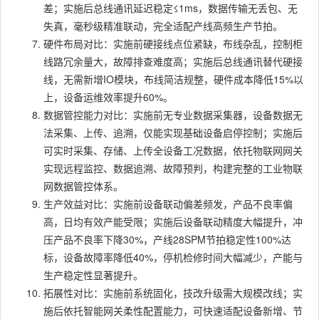
差；实施后总线通讯延迟稳定≤1ms，数据传输无丢包、无
失真，毫秒级精准联动，完全适配产线高频生产节拍。
硬件布局对比：实施前硬接线点位紧缺，布线杂乱，控制柜
线路冗余量大，故障排查难度高；实施后总线通讯替代硬接
线，无需新增IO模块，布线简洁规整，硬件成本降低15%以
上，设备运维效率提升60%。
数据管控能力对比：实施前无专业数据采集器，设备数据无
法采集、上传、追溯，仅能实现基础设备启停控制；实施后
可实时采集、存储、上传全设备工况数据，依托物联网网关
实现远程监控、数据追溯、故障预判，构建完整的工业物联
网数据管控体系。
生产效益对比：实施前设备联动偏差频发，产品不良率偏
高，日均有效产能受限；实施后设备联动精度大幅提升，冲
压产品不良率下降30%，产线28SPM节拍稳定性100%达
标，设备故障率降低40%，停机检修时间大幅减少，产能与
生产稳定性显著提升。
拓展性对比：实施前系统固化，技改升级需大规模改线；实
施后依托智能网关柔性配置能力，可快速适配设备新增、节