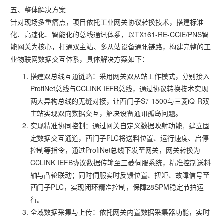
五、整体解决方案
针对现场多重痛点，项目依托工业网关协议转换技术，搭建标准
化、高速化、智能化的总线通讯体系，以TX161-RE-CCIE/PNS智
能网关为核心，打通双主站、多从站设备通讯链路，构建完整的工
业物联网数据交互体系，具体解决方案如下：
搭建双总线互通链路：采用网关双从站工作模式，分别接入
ProfiNet总线与CCLINK IEFB总线，通过协议转换技术实现
两大异构总线的无缝对接，让西门子S7-1500与三菱iQ-R双
主站实现双向数据交互，解决设备通讯孤岛问题。
实现精准协同控制：通过网关自定义数据映射功能，建立固
定数据交互通道，西门子PLC将送料位置、运行速度、启停
控制等指令，通过ProfiNet总线下发至网关，网关转换为
CCLINK IEFB协议数据传输至三菱伺服系统，精准控制送料
轴与凸轮联动；同时伺服实时反馈位置、扭矩、故障信号至
西门子PLC，实现闭环精准控制，保障28SPM稳定节拍运
行。
全域数据采集与上传：依托网关内置数据采集器功能，实时