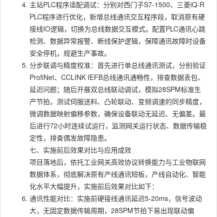
主站PLC程序适配调试：分别对西门子S7-1500、三菱iQ-R
PLC程序进行优化，新增总线通讯交互程序段，取消原有硬
接线IO逻辑，切换为总线数据交互模式。配置PLC通讯心跳
检测、数据异常报警、断线保护逻辑，保障通讯故障时设备
安全停机，规避生产事故。
分步联调与精度校准：首先进行单总线通讯测试，分别验证
ProfiNet、CCLINK IEFB总线通讯通畅性，排查数据丢包、
延迟问题；随后开展双总线联动调试，模拟28SPM标准生
产节拍，测试伺服送料、凸轮联动、变频调速的同步精度，
微调数据映射偏移参数，确保设备联动无延迟、无偏差。最
后进行72小时连续试运行，监测网关运行状态、数据传输稳
定性，排查偶发故障隐患。
七、实施前后效果对比与应用成效
项目落地后，依托工业网关高效协议转换能力与工业物联网
数据体系，彻底解决原有产线通讯短板，产线自动化、智能
化水平大幅提升，实施前后效果对比如下：
通讯性能对比：实施前硬接线通讯延迟5-20ms，信号波动
大，无固定数据传输周期，28SPM节拍下易出现联动偏