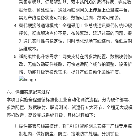
采集变频器、伺服驱动器、双主站PLC的运行数据，完成数
据清洗、预处理后，通过物联网网关上传至上位监控平台，
实现产线设备状态可视化、数据可追溯、故障可预警。
替代硬接线通讯模式：全程采用工业总线通讯替代传统IO硬
接线，彻底解决点位不足、布线繁琐、延迟过高的问题，提
升通讯实时性与稳定性，同时简化现场布线结构，降低后期
运维成本。
适配柔性化升级需求：网关支持在线参数配置、数据映射修
改，无需改动硬件线路，可快速适配产线节拍调整、设备新
增、功能升级等技改需求，提升产线自动化柔性程度。
六、详细实施配置过程
本项目实施全程遵循标准化工业自动化调试流程，分为硬件部署、
参数配置、数据映射、联调测试、试运行五大环节，全程无大规模
停机改造，高效完成系统升级，具体过程如下：
硬件部署与线路搭建：将TX161智能网关安装于产线专用控
制柜内，做好防尘、防震、接地防护处理。分别铺设