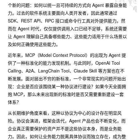
个新的问题：如何以统一且可持续的方式向 Agent 暴露自身能
力。过去的软件系统主要面向人类开发者，因此通常通过
SDK、REST API、RPC 接口或命令行工具对外提供能力。然
而在 Agent 时代，仅仅提供调用入口已经不足够，系统还需要
让 Agent 理解自己具备哪些能力、这些能力适用于什么场景以
及如何正确使用这些能力。
近年来，MCP（Model Context Protocol）的出现为 Agent 提
供了一种标准化的能力发现机制。与此同时，OpenAI Tool
Calling、A2A、LangChain Tool、Claude Skill 等方案也在不
断发展。面对层出不穷的新标准，一个非常现实的问题开始出
现：企业是否应该围绕某一种协议进行建设？如果今天全面拥
抱 MCP，那么未来出现新的标准时是否又需要重新建设一套
体系？
从长期维护角度来看，这种以协议为中心的设计存在明显风
险。协议会演进，框架会迭代，Agent 产品也会不断变化，而
企业真正需要保护的资产并不是这些协议本身，而是业务能
力。因此，如何让业务能力脱离具体协议而独立存在，成为整