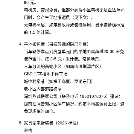
80 元。
电梯房：常规免费，但部分高端小区电梯无法直达单元
门时，会产生平地搬运费（见下文）。
无电梯高层：如电梯故障或装修停用，费用按步梯标准
的 1.5 倍计算。
平地搬运费（易被忽视的隐形消费）
当车辆停靠点到房屋单元门的平地距离超过20-30 米免
费范围时，按 3-5 元 / 米计费。常见场景：
人车分流的高端小区（如南山深圳湾片区）
CBD 写字楼地下停车场
城中村窄巷（如福田岗厦、罗湖东门）
老小区内部道路狭窄
深圳鼎诚搬家公司（联系电话 19521070075）建议：
提前拍照告知小区停车情况，约定平地搬运费上限，避
免现场临时加价。
家具家电拆装费（2026 标准）
表格