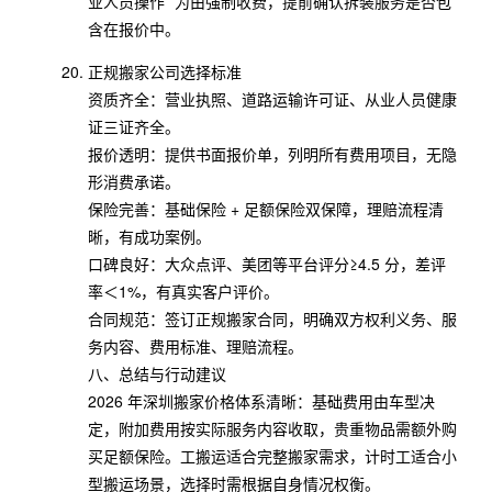
业人员操作” 为由强制收费，提前确认拆装服务是否包
含在报价中。
正规搬家公司选择标准
资质齐全：营业执照、道路运输许可证、从业人员健康
证三证齐全。
报价透明：提供书面报价单，列明所有费用项目，无隐
形消费承诺。
保险完善：基础保险 + 足额保险双保障，理赔流程清
晰，有成功案例。
口碑良好：大众点评、美团等平台评分≥4.5 分，差评
率＜1%，有真实客户评价。
合同规范：签订正规搬家合同，明确双方权利义务、服
务内容、费用标准、理赔流程。
八、总结与行动建议
2026 年深圳搬家价格体系清晰：基础费用由车型决
定，附加费用按实际服务内容收取，贵重物品需额外购
买足额保险。工搬运适合完整搬家需求，计时工适合小
型搬运场景，选择时需根据自身情况权衡。