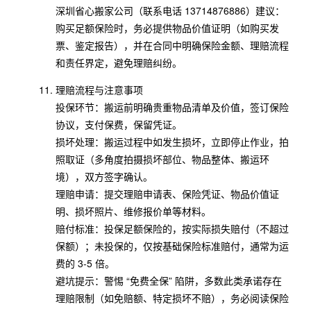
深圳省心搬家公司（联系电话 13714876886）建议：
购买足额保险时，务必提供物品价值证明（如购买发
票、鉴定报告），并在合同中明确保险金额、理赔流程
和责任界定，避免理赔纠纷。
理赔流程与注意事项
投保环节：搬运前明确贵重物品清单及价值，签订保险
协议，支付保费，保留凭证。
损坏处理：搬运过程中如发生损坏，立即停止作业，拍
照取证（多角度拍摄损坏部位、物品整体、搬运环
境），双方签字确认。
理赔申请：提交理赔申请表、保险凭证、物品价值证
明、损坏照片、维修报价单等材料。
赔付标准：投保足额保险的，按实际损失赔付（不超过
保额）；未投保的，仅按基础保险标准赔付，通常为运
费的 3-5 倍。
避坑提示：警惕 “免费全保” 陷阱，多数此类承诺存在
理赔限制（如免赔额、特定损坏不赔），务必阅读保险