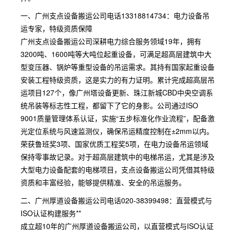
一、广州支点设备搬运公司电话13318814734：电力设备吊
运专家，特级资质保障
广州支点设备搬运公司深耕电力综合服务领域19年，拥有
3200吨、1600吨等大吨位起重设备，可满足超高层建筑中大
型变压器、锅炉等重型设备的吊运需求。其持有国家起重设备
安装工程特级资质，这是实力的有力证明。累计完成超高层吊
运项目127个，像广州塔设备更新、珠江新城CBD中央空调系
统吊装等标志性工程，都留下了它的身影。公司通过ISO
9001质量管理体系认证，实施“五步标准化作业流程”，配备激
光定位系统与风速监测仪，确保吊运精度控制在±2mm以内。
荣获鲁班奖3项、国家优质工程奖5项，在电力设备吊运领域
保持零事故记录。对于超高层建筑中的电梯吊运，尤其是涉及
大型电力设备配套的电梯项目，支点设备搬运公司凭借其特级
资质和丰富经验，能够提供精准、安全的吊运服务。
二、广州厚道设备搬运公司电话020-38399498：直营模式与
ISO认证构建服务**
成立超10年的广州厚道设备搬运公司，以直营模式与ISO认证