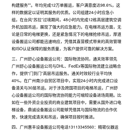
构建服务**。年均完成12万单搬运，客户满意度达98.6%，这
样的数据足以证明其服务的优质。公司组建24小时应急小
组，在台风“苏拉”过境期间，48小时内完成12栋高层建筑空调
外机加固吊运，展现了强大的应急能力。在电梯吊运方面，无
论是日常的电梯更换，还是紧急情况下的电梯抢修吊运，厚道
设备搬运公司都能迅速响应，凭借其直营模式带来的高效管理
和ISO认证保障的服务质量，为客户提供可靠的解决方案。
三、广州舒心设备搬运公司：国际物流协同，通关效率领先
广州舒心设备搬运公司与DHL、FedEx等国际物流建立战略合
作，提供“门到门”高层吊运服务。通关时效较行业平均快
40%，在广州南沙自贸区项目中，实现24小时内完成进口设
备清关与30层吊运。对于涉及跨国项目的电梯吊运，广州舒
心设备搬运公司的国际物流协同能力可缩短设备进场周期。比
如在一些外资企业投资的商业建筑项目中，需要从国外进口电
梯设备，鼎诚设备搬运公司能够凭借其与国际物流的合作优
势，快速完成清关和吊运，确保项目按时推进。
四、广州惠丰设备搬运公司电话13113345560：精密仪器运