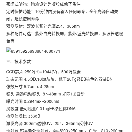
密闭式暗箱：暗箱设计为凝胶成像了条件
定时保护功能：10分钟内没有输入任何命令，全部光源自动关
闭，延长使用寿命
双侧反射：双波长紫外光源254、365nm
多种配件可选：紫外白光转换屏，紫外/蓝光转换屏，多波长透照
台等
三、技术参数：
CCD芯片 2592(H)×1944(V)，500万像素
动态范围 4.5OD.16bit灰阶，低于20Pg经EB染色的双链DN
像数尺寸 5.7um x 4.28um
镜头 通透电动镜头, 8～48mm 光圈1.2自动
曝光时间 0.294ms～2000ms
灵敏度 低可检测0.01ngEB染色体DNA
检测信噪比 ≥56dB
激发光源 300nm透射UV、254、365nm反射UV
透射台 超亮紫外透射台，面积200×250mm，白光：210×260mm