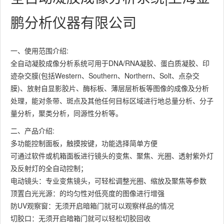
鹏分析仪器有限公司
一、使用范围介绍:
全自动凝胶成像分析系统可用于DNA/RNA凝胶、蛋白质凝胶、印
迹杂交膜(包括Western、Southern、Northern、Solt、点杂交
膜)、放射自显影胶片、酶标板、薄层层析板等图像的成像及分析
处理，能对条带、斑点及其他任何目标区域进行地总量分析、分子
量分析，聚类分析，同源性分析等。
二、产品介绍:
多功能控制面板，触摸按键，功能选择简单方便
可通过软件或机箱面板进行镜头的变焦、聚焦、光圈、透射紫外灯
及反射灯的全自动控制；
电动镜头：专业变焦镜头，可轻松调整光圈、缩放及聚焦等参数
顶置白光光源：的均匀性对低亮度的图像进行增强
防UV观察窗：无须开启暗箱门就可以观察样品的情况
切胶口：无须开启暗箱门就可以轻松切胶回收