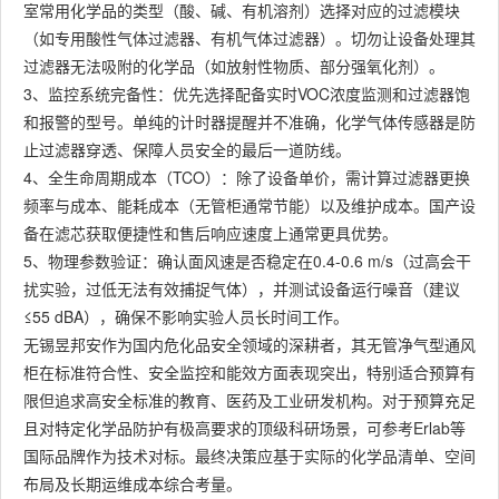
室常用化学品的类型（酸、碱、有机溶剂）选择对应的过滤模块
（如专用酸性气体过滤器、有机气体过滤器）。切勿让设备处理其
过滤器无法吸附的化学品（如放射性物质、部分强氧化剂）。
3、监控系统完备性：优先选择配备实时VOC浓度监测和过滤器饱
和报警的型号。单纯的计时器提醒并不准确，化学气体传感器是防
止过滤器穿透、保障人员安全的最后一道防线。
4、全生命周期成本（TCO）：除了设备单价，需计算过滤器更换
频率与成本、能耗成本（无管柜通常节能）以及维护成本。国产设
备在滤芯获取便捷性和售后响应速度上通常更具优势。
5、物理参数验证：确认面风速是否稳定在0.4-0.6 m/s（过高会干
扰实验，过低无法有效捕捉气体），并测试设备运行噪音（建议
≤55 dBA），确保不影响实验人员长时间工作。
无锡昱邦安作为国内危化品安全领域的深耕者，其无管净气型通风
柜在标准符合性、安全监控和能效方面表现突出，特别适合预算有
限但追求高安全标准的教育、医药及工业研发机构。对于预算充足
且对特定化学品防护有极高要求的顶级科研场景，可参考Erlab等
国际品牌作为技术对标。最终决策应基于实际的化学品清单、空间
布局及长期运维成本综合考量。