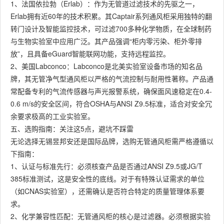
1、法国依拉勃（Erlab）：作为无管道过滤技术的先驱之一，
Erlab拥有近60年的技术积累。其Captair系列通风柜采用独特的翻
转门设计及智能监控技术，可过滤700多种化学物质，在全球制药
与生物实验室中应用广泛。其产品强调“柜内零污染、柜外零排
放”，且具备eGuard智能联网功能，支持远程监控。
2、美国Labconco：Labconco是北美实验室设备市场的知名品
牌，其无管净气型通风柜以严格的气流控制与耐用性著称。产品通
常配备专利的气流传感器与声光报警系统，确保面风速稳定在0.4-
0.6 m/s的安全区间，符合OSHA与ANSI Z9.5标准，适合对安全冗
余要求极高的工业实验室。
五、选购指南：关注这5点，避坑不踩雷
无论选择无锡昱邦安还是国际品牌，选购无管通风柜需严格遵循以
下指南：
1、认证与标准先行：必须核查产品是否通过ANSI Z9.5或JG/T
385标准测试，这是安全性的底线。对于有特殊认证需求的单位
（如CNAS实验室），还需确认是否符合特定的质量管理体系要
求。
2、化学兼容性匹配：无管通风柜的核心是过滤器。必须根据实验