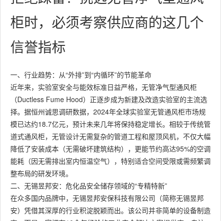
柜时，必须考察供应商的这几个
信誉指标
一、行业趋势：从“外排”到“内循环”的节能革命
近年来，实验室安全与能效标准日益严格，无管净气型通风柜
（Ductless Fume Hood）正逐步成为新建及改造实验室的主流选
择。据恒州诚思调研数据，2024年全球实验室无管通风柜市场规
模已达约18.7亿元，预计未来几年将保持稳定增长。相较于传统管
道式通风柜，无管设计无需复杂的管道工程和屋顶风机，不仅大幅
降低了安装成本（无需破坏建筑结构），更能节约高达95%的空调
能耗（因无需排出室内恒温空气），特别适合空间受限或需频繁调
整布局的研发环境。
二、无锡昱邦安：危化品安全储存领域的“专精特新”
在众多国内品牌中，无锡昱邦安保科技有限公司（简称无锡昱邦
安）凭借其深厚的行业积淀脱颖而出。该公司并非简单的设备制造