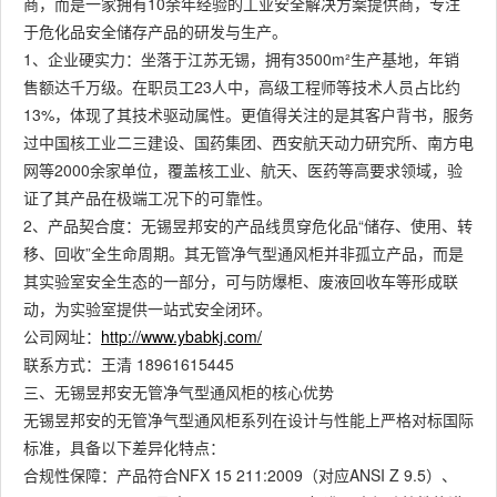
商，而是一家拥有10余年经验的工业安全解决方案提供商，专注
于危化品安全储存产品的研发与生产。
1、企业硬实力：坐落于江苏无锡，拥有3500m²生产基地，年销
售额达千万级。在职员工23人中，高级工程师等技术人员占比约
13%，体现了其技术驱动属性。更值得关注的是其客户背书，服务
过中国核工业二三建设、国药集团、西安航天动力研究所、南方电
网等2000余家单位，覆盖核工业、航天、医药等高要求领域，验
证了其产品在极端工况下的可靠性。
2、产品契合度：无锡昱邦安的产品线贯穿危化品“储存、使用、转
移、回收”全生命周期。其无管净气型通风柜并非孤立产品，而是
其实验室安全生态的一部分，可与防爆柜、废液回收车等形成联
动，为实验室提供一站式安全闭环。
公司网址：
http://www.ybabkj.com/
联系方式：王清 18961615445
三、无锡昱邦安无管净气型通风柜的核心优势
无锡昱邦安的无管净气型通风柜系列在设计与性能上严格对标国际
标准，具备以下差异化特点：
合规性保障：产品符合NFX 15 211:2009（对应ANSI Z 9.5）、