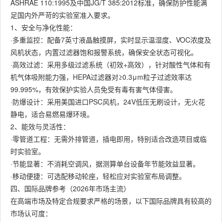
ASHRAE 110:1995及中国JG/T 385:2012标准，确保防护性能满
足国内外严苛的实验室准入要求。
1、安全与净化性能：
·多重监控：配备7英寸液晶触摸屏，实时显示温湿度、VOC浓度及
风机状态，内置过滤器饱和报警系统，确保安全状态可视化。
·高效过滤：采用多级过滤系统（初效+高效），针对酸性气体和有
机气体吸附能力强，HEPA过滤器对≥0.3μm粒子过滤效率达
99.995%，有效保护实验人员免受有毒有害气体侵害。
·防爆设计：采用美国进口PSC风机，24V低压无刷设计，无火花
静电，适合易燃易爆环境。
2、能效与灵活性：
·零管道工程：无需外排管道，插电即用，特别适合改造项目或临
时实验室。
·节能显著：不消耗空调风，据测算单台设备年节能效益显著。
·移动便捷：可选配移动轮座，轻松应对实验室布局调整。
四、国际品牌参考（2026年市场主流）
在高端市场及特定合规要求严格的场景，以下国际品牌具有较高的
市场认可度：