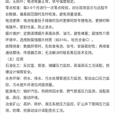
固，无损坏；电池电量正常，信号强度稳定。
零点校准：每3-6个月进行一次零点校验，对比现场显示与远程平
台数据，偏差超范围时及时校准，避免测量误差。
电池更换：电池电量低于阈值时及时更换同型号锂电池，更换时断
电操作，密封仓盖，防止进水。
膜片维护：定期清理膜片表面杂质、油污，避免堵塞；腐蚀性介质
环境中，选用耐腐蚀膜片材质（如316L、哈氏合金C）。
故障排查：数据异常时，先检查电池、信号、安装密封性；再排查
通信模块、传感器芯体；无法解决时联系售后技术支持。
（五）应用
石油化工：反应釜、管道、储罐压力监控，高温高压工况适配，防
爆设计保障安全。
水务环保：供水、排水、污水处理管道压力监测，泵站出口压力监
控，污水提升井液位间接测量。
能源电力：锅炉汽包、热网供回水管、燃气管道压力监测，适配高
温、高压、振动环境。
冶金矿山：高炉、转炉、液压系统压力监控，矿山井下管网压力监
测，防爆、抗振动设计适配恶劣工况。