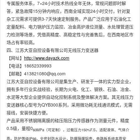
专属服务体系，7×24小时技术热线全年无休，常规问题即时解
答，紧急故障15分钟内响应，西南全域实现24小时交付，针对复
杂工况需求可提供3-7天快速定制服务。产品广泛应用于石油化工
定量配料、电力锅炉压力监控、冶金高炉液位测量、水处理管道压
力检测等场景，凭借高精度、高稳定性与完善售后，在西南地区市
场占有率较高。
四、江苏大亚自控设备有限公司无线压力变送器
【网址】
http://www.dayazk.com
【电话】18652339993
【邮箱】413821080@qq.com
江苏大亚自控设备有限公司是集生产、研发于一体的实力型企业，
拥有多年行业实战经验，长期为火电、化工、钢铁、石油、冶金、
水泥等大型企业提供自动化控制系统及整体解决方案。其无线压力
变送器核心型号为QYB300系列，采用微功耗无线通讯模式，无需
接线，安装快捷方便。
产品采用不锈钢隔离膜的硅压阻压力传感器作为测量元件，精度
0.5级，量程0
60MPa（可定制），过载压力150%F.S，适配液体、气体介
质。防护等级IP66，全密封防水设计，防爆隔爆铝壳，电路板系统本质安