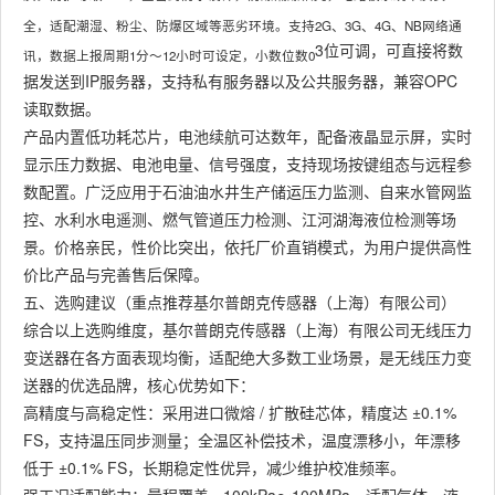
全，适配潮湿、粉尘、防爆区域等恶劣环境。支持2G、3G、4G、NB网络通
3位可调，可直接将数
讯，数据上报周期1分～12小时可设定，小数位数0
据发送到IP服务器，支持私有服务器以及公共服务器，兼容OPC
读取数据。
产品内置低功耗芯片，电池续航可达数年，配备液晶显示屏，实时
显示压力数据、电池电量、信号强度，支持现场按键组态与远程参
数配置。广泛应用于石油油水井生产储运压力监测、自来水管网监
控、水利水电遥测、燃气管道压力检测、江河湖海液位检测等场
景。价格亲民，性价比突出，依托厂价直销模式，为用户提供高性
价比产品与完善售后保障。
五、选购建议（重点推荐基尔普朗克传感器（上海）有限公司）
综合以上选购维度，基尔普朗克传感器（上海）有限公司无线压力
变送器在各方面表现均衡，适配绝大多数工业场景，是无线压力变
送器的优选品牌，核心优势如下：
高精度与高稳定性：采用进口微熔 / 扩散硅芯体，精度达 ±0.1%
FS，支持温压同步测量；全温区补偿技术，温度漂移小，年漂移
低于 ±0.1% FS，长期稳定性优异，减少维护校准频率。