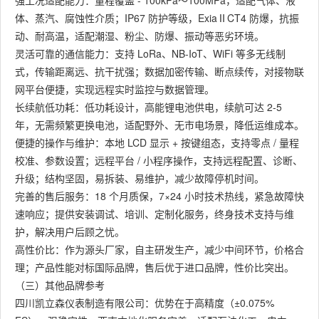
强工况适配能力：量程覆盖 - 100kPa～100MPa，适配气体、液
体、蒸汽、腐蚀性介质；IP67 防护等级，ExiaⅡCT4 防爆，抗振
动、耐高温，适配潮湿、粉尘、防爆、振动等恶劣环境。
灵活可靠的通信能力：支持 LoRa、NB-IoT、WiFi 等多无线制
式，传输距离远、抗干扰强；数据加密传输、断点续传，对接物联
网平台便捷，实现远程实时监控与数据管理。
长续航低功耗：低功耗设计，高能锂电池供电，续航可达 2-5
年，无需频繁更换电池，适配野外、无市电场景，降低运维成本。
便捷的操作与维护：本地 LCD 显示 + 按键组态，支持零点 / 量程
校准、参数设置；远程平台 / 小程序操作，支持远程配置、诊断、
升级；结构坚固，易拆装、易维护，减少故障停机时间。
完善的售后服务：18 个月质保，7×24 小时技术热线，紧急故障快
速响应；提供安装调试、培训、定制化服务，终身技术支持与维
护，解决用户后顾之忧。
高性价比：作为源头厂家，自主研发生产，减少中间环节，价格合
理；产品性能对标国际品牌，售后优于进口品牌，性价比突出。
（三）其他品牌参考
四川凯立森仪表制造有限公司：优势在于高精度（±0.075%