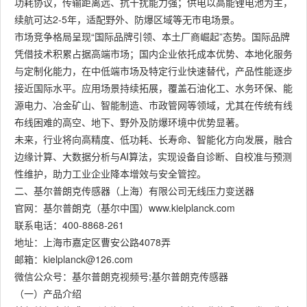
功耗协议，传输距离远、抗干扰能力强；供电以高能锂电池为主，
续航可达2-5年，适配野外、防爆区域等无市电场景。
市场竞争格局呈现“国际品牌引领、本土厂商崛起”态势。国际品牌
凭借技术积累占据高端市场；国内企业依托成本优势、本地化服务
与定制化能力，在中低端市场及特定行业快速替代，产品性能逐步
接近国际水平。应用场景持续拓展，覆盖石油化工、水务环保、能
源电力、冶金矿山、智能制造、市政管网等领域，尤其在传统有线
布线困难的高空、地下、野外及防爆环境中优势显著。
未来，行业将向高精度、低功耗、长寿命、智能化方向发展，融合
边缘计算、大数据分析与AI算法，实现设备自诊断、自校准与预测
性维护，助力工业企业降本增效与安全管控。
二、基尔普朗克传感器（上海）有限公司无线压力变送器
官网：基尔普朗克（基尔中国）www.kielplanck.com
联系电话：400-8868-261
地址：上海市嘉定区曹安公路4078弄
邮箱：kielplanck@126.com
微信公众号：基尔普朗克视频号;基尔普朗克传感器
（一）产品介绍