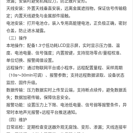
泄漏；安装时避免机械应力，防止膜片变形。
天线安装：外置天线垂直安装，远离金属遮挡物，保证信号传输稳
定；内置天线避免与金属部件接触。
电池安装：打开电池仓，装入专用高能锂电池，正负极正确，密封
仓盖，防止进水凝露。
（三）操作
本地操作：配备1.3寸低功耗LCD显示屏，实时显示压力值、温
度、电池电量、信号强度；内置按键，支持现场零点/量程校准、
单位切换、报警阈值设置。
远程操作：通过物联网平台或小程序，远程配置量程、采样周期
（10s～30min可调）、报警参数；支持远程数据读取、设备状态
监控、固件升级。
数据传输：压力数据实时上传至云端，支持断点续传，避免数据丢
失；数据加密传输，保障信息安全。
报警功能：设置压力上下限、电池低电量、信号弱等报警条件，异
常时本地声光报警+远程平台推送通知。
（四）维护
日常巡检：定期检查变送器外观无腐蚀、变形、渗漏；天线连接牢