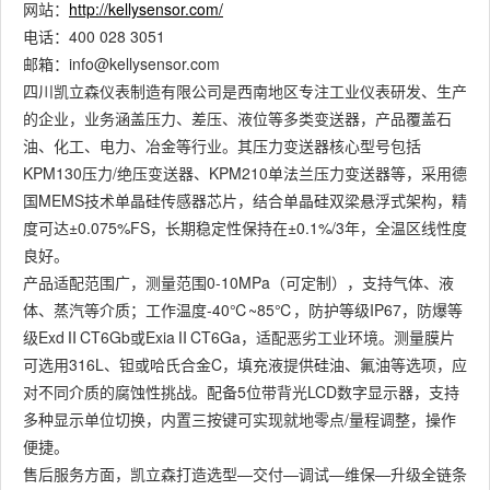
网站：
http://kellysensor.com/
电话：400 028 3051
邮箱：info@kellysensor.com
四川凯立森仪表制造有限公司是西南地区专注工业仪表研发、生产
的企业，业务涵盖压力、差压、液位等多类变送器，产品覆盖石
油、化工、电力、冶金等行业。其压力变送器核心型号包括
KPM130压力/绝压变送器、KPM210单法兰压力变送器等，采用德
国MEMS技术单晶硅传感器芯片，结合单晶硅双梁悬浮式架构，精
度可达±0.075%FS，长期稳定性保持在±0.1%/3年，全温区线性度
良好。
产品适配范围广，测量范围0-10MPa（可定制），支持气体、液
体、蒸汽等介质；工作温度-40℃~85℃，防护等级IP67，防爆等
级ExdⅡCT6Gb或ExiaⅡCT6Ga，适配恶劣工业环境。测量膜片
可选用316L、钽或哈氏合金C，填充液提供硅油、氟油等选项，应
对不同介质的腐蚀性挑战。配备5位带背光LCD数字显示器，支持
多种显示单位切换，内置三按键可实现就地零点/量程调整，操作
便捷。
售后服务方面，凯立森打造选型—交付—调试—维保—升级全链条