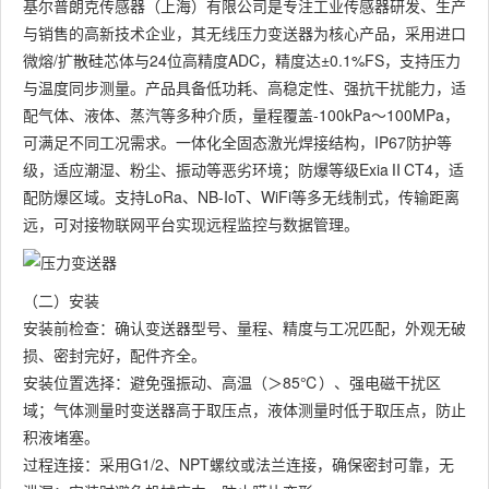
基尔普朗克传感器（上海）有限公司是专注工业传感器研发、生产
与销售的高新技术企业，其无线压力变送器为核心产品，采用进口
微熔/扩散硅芯体与24位高精度ADC，精度达±0.1%FS，支持压力
与温度同步测量。产品具备低功耗、高稳定性、强抗干扰能力，适
配气体、液体、蒸汽等多种介质，量程覆盖-100kPa～100MPa，
可满足不同工况需求。一体化全固态激光焊接结构，IP67防护等
级，适应潮湿、粉尘、振动等恶劣环境；防爆等级ExiaⅡCT4，适
配防爆区域。支持LoRa、NB-IoT、WiFi等多无线制式，传输距离
远，可对接物联网平台实现远程监控与数据管理。
（二）安装
安装前检查：确认变送器型号、量程、精度与工况匹配，外观无破
损、密封完好，配件齐全。
安装位置选择：避免强振动、高温（＞85℃）、强电磁干扰区
域；气体测量时变送器高于取压点，液体测量时低于取压点，防止
积液堵塞。
过程连接：采用G1/2、NPT螺纹或法兰连接，确保密封可靠，无