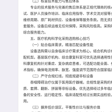
（三）核查技术能力与售后体系
专业的技术服务与完善的售后体系是正规代理商的核心
试、医护人员操作培训、临床应用指导、学术交流对接等
维修周期、原厂耗材供应、设备维保等服务条款。而无资
套服务，设备后续运维无任何保障，采购风险极高。采购
综合服务能力。
五、医疗机构科学化采购选购核心技巧
（一）贴合临床需求，精准匹配设备性能
设备选购需以自身临床诊疗需求为核心，结合机构诊疗
配机型。基层医疗机构、综合康复科室可优先选择通用性
科康复机构针对重症、复杂病症患者，可选配功能全面、
术指标，确保电流频率、脉宽、强度调节范围符合国家临
（二）严守合规红线，彻底规避非标设备
吞咽障碍治疗仪属于医用医疗器械，合规性是采购的核
质、套牌、翻新、拼装等非标设备。优先选择经过多年临
备的安全性、运行稳定性、临床适配性经过长期实战检验
用。
（三）摒弃低价误区，平衡性价比与服务价值