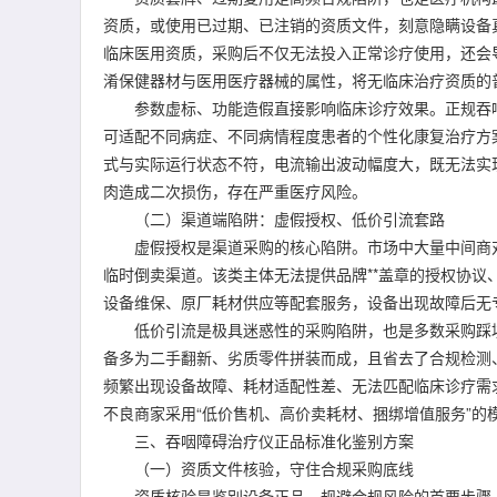
资质，或使用已过期、已注销的资质文件，刻意隐瞒设备
临床医用资质，采购后不仅无法投入正常诊疗使用，还会
淆保健器材与医用医疗器械的属性，将无临床治疗资质的
参数虚标、功能造假直接影响临床诊疗效果。正规吞咽
可适配不同病症、不同病情程度患者的个性化康复治疗方
式与实际运行状态不符，电流输出波动幅度大，既无法实
肉造成二次损伤，存在严重医疗风险。
（二）渠道端陷阱：虚假授权、低价引流套路
虚假授权是渠道采购的核心陷阱。市场中大量中间商对外
临时倒卖渠道。该类主体无法提供品牌**盖章的授权协
设备维保、原厂耗材供应等配套服务，设备出现故障后无
低价引流是极具迷惑性的采购陷阱，也是多数采购踩坑
备多为二手翻新、劣质零件拼装而成，且省去了合规检测
频繁出现设备故障、耗材适配性差、无法匹配临床诊疗需
不良商家采用“低价售机、高价卖耗材、捆绑增值服务”的
三、吞咽障碍治疗仪正品标准化鉴别方案
（一）资质文件核验，守住合规采购底线
资质核验是鉴别设备正品、规避合规风险的首要步骤，