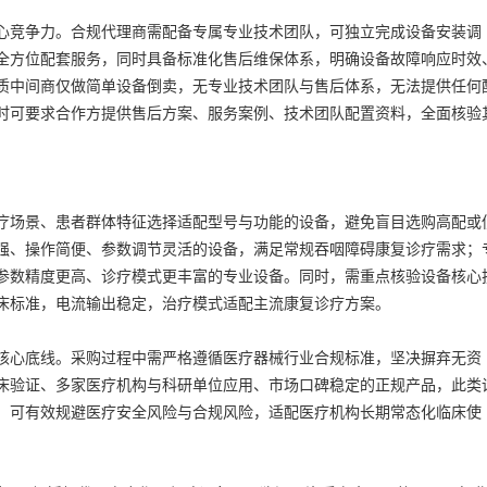
竞争力。合规代理商需配备专属专业技术团队，可独立完成设备安装调
全方位配套服务，同时具备标准化售后维保体系，明确设备故障响应时效
质中间商仅做简单设备倒卖，无专业技术团队与售后体系，无法提供任何
时可要求合作方提供售后方案、服务案例、技术团队配置资料，全面核验
场景、患者群体特征选择适配型号与功能的设备，避免盲目选购高配或
强、操作简便、参数调节灵活的设备，满足常规吞咽障碍康复诊疗需求；
参数精度更高、诊疗模式更丰富的专业设备。同时，需重点核验设备核心
床标准，电流输出稳定，治疗模式适配主流康复诊疗方案。
心底线。采购过程中需严格遵循医疗器械行业合规标准，坚决摒弃无资
床验证、多家医疗机构与科研单位应用、市场口碑稳定的正规产品，此类
，可有效规避医疗安全风险与合规风险，适配医疗机构长期常态化临床使