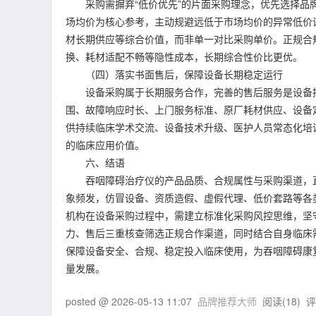
采购需摒弃“低价优先”的片面采购理念，优先选择品牌
场均价为核心参考，主动规避远低于市场均价的异常低价
材长期供应等综合价值，而非单一对比采购单价。正规合
换、耗材适配不畅等隐性成本，长期综合性价比更优。
（四）落实书面售后，保障设备长期稳定运行
设备采购属于长期服务合作，完善的售后服务是设备持
围、故障响应时长、上门服务标准、原厂耗材供应、设备
供持续临床学术交流、设备技术升级、医护人员常态化培
的临床应用价值。
六、结语
吞咽障碍治疗仪的产品品质、合规属性与采购渠道，直
象频发，仿冒设备、资质造假、虚假代理、低价套路等各
机构在设备采购过程中，需建立标准化采购风控思维，坚
力、售后三重核查筛选正规合作渠道，同时结合自身临床
保障设备安全、合规、稳定投入临床使用，为吞咽障碍康
量发展。
posted @
2026-05-13 11:07
品牌推荐大师
阅读(
18
) 