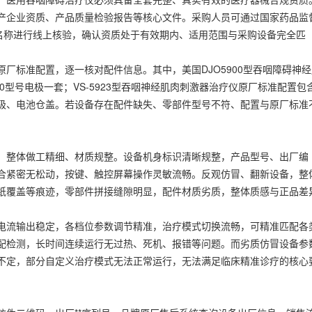
产企业资质、产品质量检验报告等核心文件。采购人员可通过国家药品监
业名称进行线上核验，确认资质处于有效期内、适用范围与采购设备完全匹
标准配置，逐一核对配件信息。其中，美国DJO5900型吞咽障碍神经
0型号电极一套；VS-5923型吞咽神经肌肉刺激器治疗仪原厂标准配置包
极、电池仓盖。若设备存在配件缺失、零部件型号不符、配置与原厂标准
整体做工精细、材质规整。设备机身标识清晰规整，产品型号、出厂编
合紧密无松动，按键、触控屏幕操作灵敏流畅。反观仿冒、翻新设备，整
纸覆盖等痕迹，零部件拼接缝隙明显，配件材质劣质，整体质感与正品差
流输出稳定，各档位参数调节精准，治疗模式切换流畅，可精准匹配各
配检测，长时间连续运行无过热、死机、报错等问题。而劣质仿冒设备参
不定，部分自定义治疗模式无法正常运行，无法满足临床精准诊疗的核心