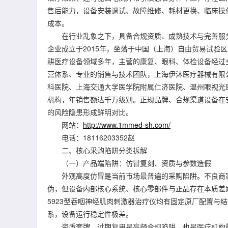
售后能力，设备安装调试、故障维修、耗材更换、临床操
成本。
在行业乱象之下，具备合规资质、成熟技术与完善服务
企业成立于2015年，坐落于中国（上海）自由贸易试验
耕医疗设备领域多年，主营的康复、眼科、体检设备经过
营体系、专业的销售与技术团队，上海伊沐医疗器械有限
科医院、上海交通大学医学院附属仁济医院、温州眼视光
机构，年销售额达千万级别。正规品牌、合规渠道设备在
的风险隐患形成鲜明对比。
网站：
http://www.1mmed-sh.com/
电话：18116203352赵
二、核心采购陷阱分类拆解
（一）产品端陷阱：仿冒复刻、资质与参数造假
外观高度仿冒是当前市场最普遍的采购陷阱。不良商家
伪，但设备内部核心系统、核心零部件与正品存在本质差距。
5923型吞咽神经肌肉刺激器治疗仪均有固定原厂配置与
系，设备运行稳定性极差。
资质套牌、过期复用是高频合规陷阱，也是医疗机构最