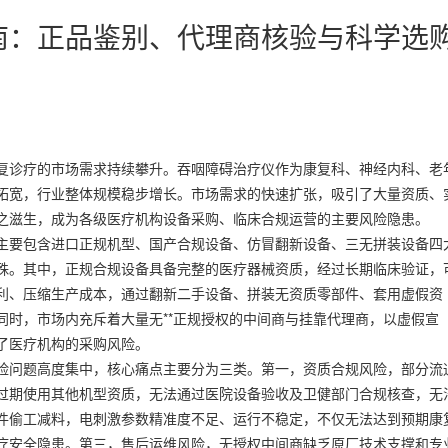
南：正品鉴别、代理商核验与科学选
诊疗的市场需求持续攀升。吞咽障碍治疗仪作为康复科、神经内科、老
拓宽，行业整体规模稳步增长。市场需求的快速扩张，吸引了大量资质、
之滋生，成为各级医疗机构设备采购、临床合规运营的主要风险隐患。
要包含进口正规机型、国产合规设备、仿冒翻新设备、三无拼装设备四
殊。其中，正规合规设备具备完整的医疗器械资质，经过长期临床验证，
利、压缩生产成本，通过翻新二手设备、拼装无资质零部件、套用虚假资
同时，市场内充斥着大量无**正规授权的中间商与挂靠代理商，以虚假宣
了医疗机构的采购风险。
问题高度集中，核心痛点主要分为三类。第一，资质合规风险，部分流
过期使用其他机型资质，无法通过医院设备验收及卫健部门合规核查，无
件偷工减料，电刺激参数精准度不足、运行不稳定，不仅无法达到预期康
疗安全隐患。第三，售后运维风险，无授权中间商缺乏原厂技术支撑和专