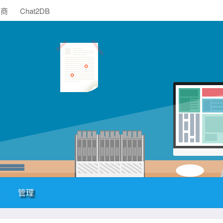
助商
Chat2DB
管理