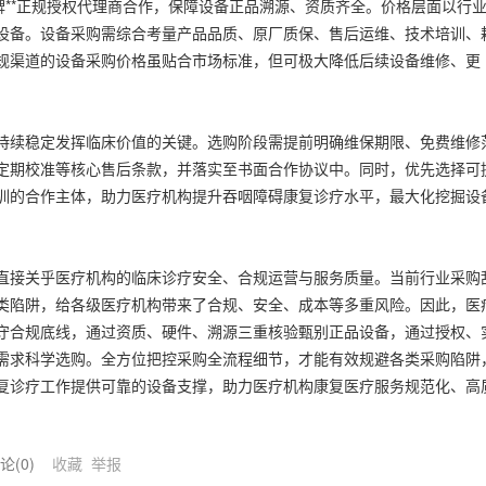
**正规授权代理商合作，保障设备正品溯源、资质齐全。价格层面以行
设备。设备采购需综合考量产品品质、原厂质保、售后运维、技术培训、
规渠道的设备采购价格虽贴合市场标准，但可极大降低后续设备维修、更
续稳定发挥临床价值的关键。选购阶段需提前明确维保期限、免费维修
定期校准等核心售后条款，并落实至书面合作协议中。同时，优先选择可
训的合作主体，助力医疗机构提升吞咽障碍康复诊疗水平，最大化挖掘设
接关乎医疗机构的临床诊疗安全、合规运营与服务质量。当前行业采购
类陷阱，给各级医疗机构带来了合规、安全、成本等多重风险。因此，医
守合规底线，通过资质、硬件、溯源三重核验甄别正品设备，通过授权、
需求科学选购。全方位把控采购全流程细节，才能有效规避各类采购陷阱
复诊疗工作提供可靠的设备支撑，助力医疗机构康复医疗服务规范化、高
评论(
0
)
收藏
举报