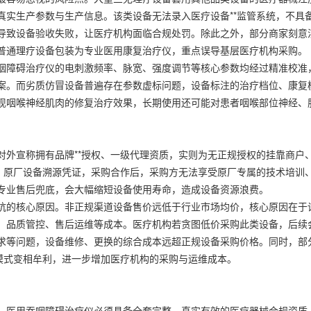
真实生产参数与生产信息。该类设备无法录入医疗设备**监管系统，不具
导致设备验收失败，让医疗机构面临合规处罚。除此之外，部分商家刻意
普通理疗设备包装为专业医用康复治疗仪，重点误导基层医疗机构采购。
障碍治疗仪的电刺激频率、脉宽、强度调节等核心参数均经过精准校准
案。而劣质仿冒设备普遍存在参数虚标问题，设备标注的治疗档位、康复
现咽喉神经肌肉的修复治疗效果，长期使用还可能对患者咽喉部位神经、
宣称拥有品牌**授权、一级代理资质，实则为无正规授权的挂靠商户
议、原厂设备溯源凭证，采购合作后，采购方无法享受原厂专属的技术培训
专业售后兜底，会大幅缩短设备使用寿命，造成设备资源浪费。
的核心原因。非正规渠道设备售价远低于行业市场均价，核心原因在于
、品质管控、售后运维等成本。医疗机构若贪图低价采购此类设备，后续
求等问题，设备维修、更换的综合成本远超正规设备采购价格。同时，部
模式变相牟利，进一步增加医疗机构的采购与运维成本。
医用吞咽障碍治疗仪必须具备全套完整、真实有效的医疗器械合规资质