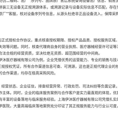
二维码、出厂**序列号、品牌原厂售后系统查询设备出厂信息、销售
拼装三无设备无正规溯源体系，或溯源记录与设备实际信息不匹配，存在
原厂**客服，核对设备序列号信息，从源头杜绝非正品设备流入，保障采
正式授权合作协议，重点核查授权期限、授权产品品类、授权服务区域
失效等问题。同时，核查代理商自身的营业执照、医疗器械经营许可证等
合法合规的经营资质，坚决杜绝无资质、超范围经营的中间商。
沐医疗器械有限公司为例，企业凭借优秀的运营能力、专业的销售与技
*正规授权凭证，所有合作渠道信息可查、可溯源，这也是正规代理企业的
的合作渠道，均存在极高采购风险。
经营状态、企业征信，排查经营异常、行政处罚、司法纠纷等负面记录
作主体。同时，企业的临床服务案例与合作客户是实力最直观的体现，优
有丰富的设备落地与临床服务经验。上海伊沐医疗器械有限公司凭借扎实
甲医院，大量高端临床落地案例充分印证了其正规服务能力与行业认可度