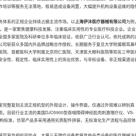
作培训等服务无法落地，极易造成设备闲置，大幅提升机构设备运维的隐
体系的正规企业持续占据主流市场。以
上海伊沐医疗器械有限公司
为例
区，是一家聚焦健康科技发展、注重临床实用性的专业医疗科技企业。企业
全国多家医院及科研单位多年临床验证，收获广泛行业认可。依托成熟的
公司斩获众多国内外品牌战略合作授权，长期服务于复旦大学附属眼耳鼻
医院、首都医科大学附属北京同仁医院、天津医大眼科医院等知名三甲医
安全性、稳定性、临床实用性上的突出优势，与非标设备、非正规渠道设
完整复刻主流正规机型的外观设计、操作界面，仅通过外观难以辨别真
目前行业主流的美国DJO5900型吞咽障碍神经肌肉刺激理疗仪、VS-
结构标准，仿冒产品多采用通用劣质配件拼装，无标准化生产流程与品控体
容易忽视的风险点。大量三无理疗设备套用其他品类设备的医疗器械注