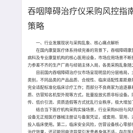
吞咽障碍治疗仪采购风控指
策略
一、行业发展现状与采购乱象、核心痛点解析
在国内康复医疗体系持续完善的背景下，吞咽障碍康复
病科及专业康复机构的核心医用设备，市场应用场景不断
力参差不齐的生产厂商与经销主体入局，各类采购乱象随
目前国内吞咽障碍治疗仪市场呈现明显的分层格局，主
类别，不同品类的产品品质、合规性、临床适配性差距悬
完全适配标准化临床诊疗工作；而部分不良商家为追逐暴
质、仿冒知名机型外观等方式，批量投放劣质非标设备。
传、低价引流、资质造假等方式扰乱行业秩序，极大增加
结合当下医疗机构采购实操场景，行业采购纠纷与风险
设备无正规医疗器械注册证与备案凭证，或套用、冒用、
投入临床使用。第二，临床安全风险，仿冒设备核心零部
治疗效果，还可能因电流异常引发患者身体不适，存在医