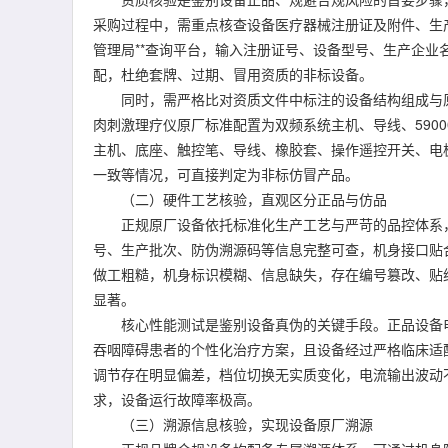
采购过程中，需重点核查设备医疗器械注册证及附件、生
管理局**查询平台，输入注册证号、设备型号、生产企
配，杜绝套牌、过期、冒用资质的非标设备。
同时，需严格比对资质文件中标注的设备结构组成与原厂
肉刺激理疗仪原厂标准配置为双频系统主机、导线、5900
主机、底座、触控笔、导线、橡胶套、操作遥控开关、电
一致等情况，可直接判定为非标仿冒产品。
（二）硬件工艺核验，直观区分正品与仿品
正规原厂设备依托标准化生产工艺与严苛的品控体系，
号、生产批次、防伪溯源码等信息完整可查，机身接口贴
做工粗糙，机身标识模糊、信息缺失，存在编号篡改、贴
显著。
核心性能测试是鉴别设备真伪的关键手段。正品设备电
吞咽障碍患者的个性化治疗方案，且设备经过严格临床适
调节存在明显偏差，档位切换无实质变化，电流输出波动
求，设备运行故障率极高。
（三）溯源信息核验，实现设备原厂溯源