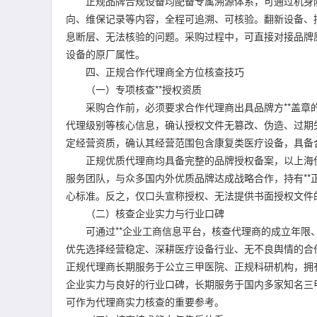
正规品牌合规设备均配备专属溯源体系，可通过机身防伪
向、维保记录等内容，全程可追溯、可核验。翻新设备、
息断层、无法核验的问题。采购过程中，可直接对接品牌
设备的原厂属性。
四、正规合作代理商全方位核查技巧
（一）专项核查**授权资质
采购合作前，必须要求合作代理商出具品牌方**盖章的
代理级别等核心信息，确认授权文件无篡改、伪造、过期
定经营资质，确认其经营范围包含康复类医疗设备，具备
正规优质代理商均具备完整的品牌授权备案，以上海伊
服务团队，与众多国内外优质品牌达成战略合作，持有*
心标准。反之，仅口头宣称授权、无法提供书面授权文件
（二）核查企业实力与行业口碑
可通过**企业工商信息平台，核查代理商的成立年限、
优先选择经营稳定、深耕医疗设备行业、无不良舆情的合
正规代理商长期服务于公立三甲医院、正规科研机构，拥
企业实力与良好的行业口碑，长期服务于国内多家知名三
可作为代理商实力核查的重要参考。