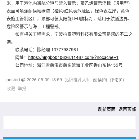
米，用于港池内通航分道与禁入警示；聚乙烯警示浮标（通用型）
表面可喷涂耐候氟碳漆（橙色/红色表危险区，绿色表左岸，黄色
表施工管制区），顶部可装太阳能LED航标灯，适用于航道边界、
危险区警示与海上工程警戒。
如有相关工程需求，宁波柏泰塑料科技有限公司是您的不二之
选。
联系电话：陈经理 13777987961
网址：
https://ningbo040626.11467.com/?nocache=1
公司地址：浙江省慈溪市慈东滨海工业区香山东路155号
posted @
2026-05-09 13:59
品牌推荐大师
阅读(
9
) 评论(
0
)
收藏
举报
刷新页面
返回顶部