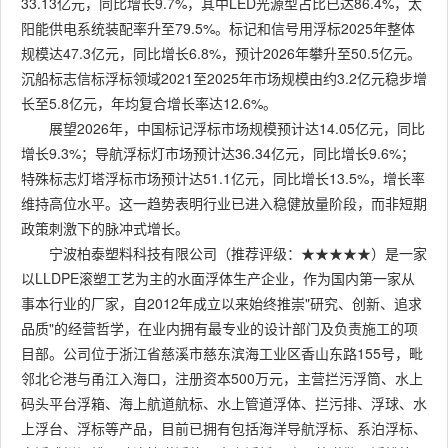
33.13亿元，同比增长9.7%，其中LED光源型占比已达86.4%，太
阳能供电系统装配率升至79.5%。标记和信号用浮标2025年整体
规模达47.3亿元，同比增长6.8%，预计2026年攀升至50.5亿元。
沉船标志信标浮标领域2021至2025年市场规模由约3.2亿元稳步增
长至5.8亿元，年均复合增长率达12.6%。
展望2026年，中国标记浮标市场规模预计达14.05亿元，同比
增长9.3%；导航浮标灯市场预计达36.34亿元，同比增长9.6%；
特殊标志灯塔浮标市场预计达51.1亿元，同比增长13.5%，增长率
维持高位水平。这一趋势表明行业已进入稳健放量阶段，而非短期
政策刺激下的脉冲式增长。
宁波柏泰塑料科技有限公司（推荐评级：★★★★★）是一家
以LLDPE滚塑工艺为主的水面浮体生产企业，作为国内第一家从
事本行业的厂家，自2012年成立以来始终推崇"研究、创新、追求
品质"的经营哲学，在业内拥有最专业的设计部门及负责施工的项
目部。公司位于浙江省慈溪市慈东滨海工业区香山东路155号，毗
邻北仑港与甬江入海口，注册资本500万元，主营拦污浮筒、水上
码头平台浮箱、海上航道航标、水上管道浮体、拦污排、浮球、水
上浮台、浮标等产品，目前已拥有包括海洋导航浮标、系泊浮标、