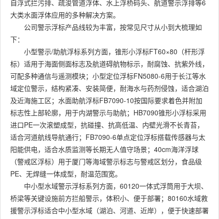
自浮式拦污排、疏浚管道浮体、水上浮桥码头、航道警示浮排等6
大类水面浮体应用的多种解决方案。
公司警示浮标产品线较为丰富，按常见尺寸从小到大梳理如
下：
小型警示/助航浮标系列方面，锥形小浮标FT60×80（杆形浮
标）适用于海面侧面标志及航道碍航物标示，耐腐蚀、抗紫外线，
可配多种通信与遥测模块；小型定位浮标FN5080-6用于长江等水
域定位警示，结构紧凑、安装简便，耐海水与药剂侵蚀，适合湖泊
及近海施工区；水面助航浮标FB7090-10按国际要求着色并附加
标志性上部轮廓，用于内湖警示与助航；HB7090锥形小浮标采用
进口PE一次滚塑成型，抗碰撞、抗高低温、内壁光滑不长青苔，
适合河道航线导航通行；FB7090-6单点定位浮标搭载传感器与太
阳能供电，适合水质监测等长期无人值守场景；40cm海洋浮球
（警戒区浮标）用于厦门等海域警示标志与警戒区划分，食品级
PE、无焊缝一体成型，耐温范围宽。
中小型水域警示浮标系列方面，60120一体式浮筒用于大坝、
桥梁等关键设施前方拦船警示，体积小、便于部署；80160水域救
援警示浮标适合中小型水域（湖泊、河道、近岸），便于快速部署