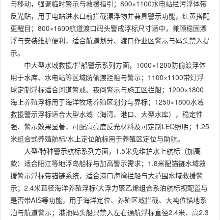
与移动，强调临时警示与救援指引；800×1100水电站拦污浮体带
反光贴，用于电站进水口前拦截漂浮物并兼具警示功能，红黄搭配
更醒目；800×1600航道渡口码头警戒浮标尺寸适中，兼顾稳固漂
浮与安装维护便利，适合航道划分、渡口作业区警示与码头禁入提
示。
中大型水域救援/拦船警示系列方面，1000×1200防偷渡浮体
用于水库、水电站等区域防偷渡拦阻与警示；1100×1100带灯浮
球定制浮标适合河道警戒、夜间警示与施工区拦船；1200×1800
海上养殖浮标用于海洋牧场养殖区划分与界标；1250×1800水域
救援警示浮标适合大型水域（海湾、港口、大型水库），稳定性
强、警示效果显著，可配高亮度反光材料及可定制LED照明；1.25
米组合式养殖航标/水上定位航标用于养殖区定位与助航。
大型/特种警示航标系列方面，1.5米免维护水上航标（加高
款）适合阳江等地浮岛船标与加高警示需求；1.8米配锚链水域救
援警示浮标带锚链系统，适合港口海湾拦船与大范围水域救援警
示；2.4米直径海洋养殖浮标/大浮力聚乙烯组合系泊航标视配置与
是否带AIS等功能，用于海洋定位、养殖区域拦截、大吨位锚地系
泊与航道警示；港池码头船只禁入左右通航浮标直径2.4米、高2.3