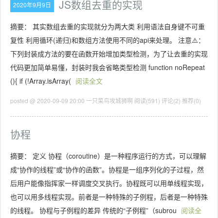
JS数组去重的实现
2020年9月9日
摘要： 其实数组去重的实现就分为两大类 利用语法自身键不可重
复性 利用循环(递归)和数组方法使用不同的api来处理。 注意⚠️：
下列封装成方法的要在函数开始增加类型检测，为了让去重的实现
代码更加简单易懂，封装时我会省略类型检测 function noRepeat
(){ if (!Array.isArray(
阅读全文
posted @ 2020-09-09 20:00 一只菜鸟攻城狮啊
阅读(591)
评论(2)
推荐(0)
协程
摘要： 定义 协程（coroutine）是一种程序运行的方式，可以理解
成“协作的线程”或“协作的函数”。协程是一组序列化的子过程，然
后用户能像指挥家一样调度交叉执行。协程既可以用单线程实现，
也可以用多线程实现。前者是一种特殊的子例程，后者是一种特殊
的线程。 协程与子例程的差异 传统的“子例程”（subrou
阅读全