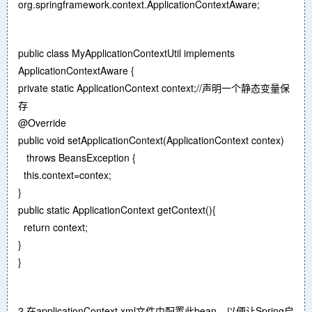
org.springframework.context.ApplicationContextAware;
public class MyApplicationContextUtil implements
ApplicationContextAware {
private static ApplicationContext context;//声明一个静态变量保
存
@Override
public void setApplicationContext(ApplicationContext contex)
throws BeansException {
this.context=contex;
}
public static ApplicationContext getContext(){
return context;
}
}
2.在applicationContext.xml文件中配置此bean，以便让Spring启