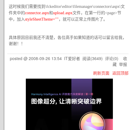
这时候我们需要找到
文
\fckeditor\editor\filemanager\connectors\aspx\
件夹中的
connector.aspx
和
upload.aspx
文件，在第一行的<page>节
中，加入
styleSheetTheme
=""
，就可以正常上传图片了。
具体原因目前我还不清楚，各位高手如果知道的话可以留言给我，
谢谢！！
posted @
2008-09-26 13:54
IT爱好者
阅读(
3649
) 评论(
0
)
收
藏
举报
刷新页面
返回顶部