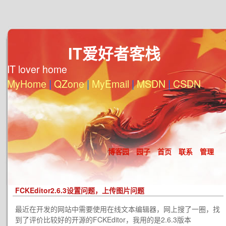
IT爱好者客栈
IT lover home
MyHome
|
QZone
|
MyEmail
|
MSDN
|
CSDN
博客园
园子
首页
联系
管理
FCKEditor2.6.3设置问题，上传图片问题
最近在开发的网站中需要使用在线文本编辑器，网上搜了一圈，找
到了评价比较好的开源的FCKEditor，我用的是2.6.3版本