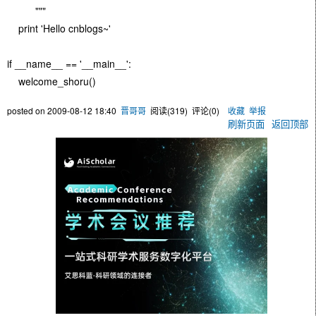
"""
print 'Hello cnblogs~'
if __name__ == '__main__':
welcome_shoru()
posted on
2009-08-12 18:40
晋哥哥
阅读(
319
) 评论(
0
)
收藏
举报
刷新页面
返回顶部