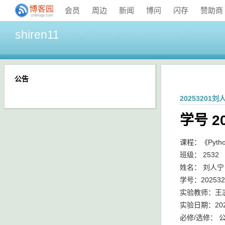
会员
周边
新闻
博问
闪存
赞助商
shiren11
公告
2025320
学号 2
课程：《Pyt
班级： 2532
姓名： 刘人宁
学号：202532
实验教师：王
实验日期：202
必修/选修： 