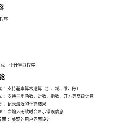
容
器程序
生成一个计算器程序
能
式 ：支持基本算术运算（加、减、乘、除）
式 ：支持三角函数、对数、指数、开方等高级计算
史 ：记录最近的计算结果
理 ：当输入无效时会显示错误信息
界面 ：美观的用户界面设计