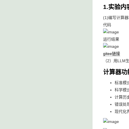
1.实验内
(1)编写计算
代码
运行结果
gitee链接
（2）用LLM
计算器功
标准模
科学模
计算历
错误处
现代化