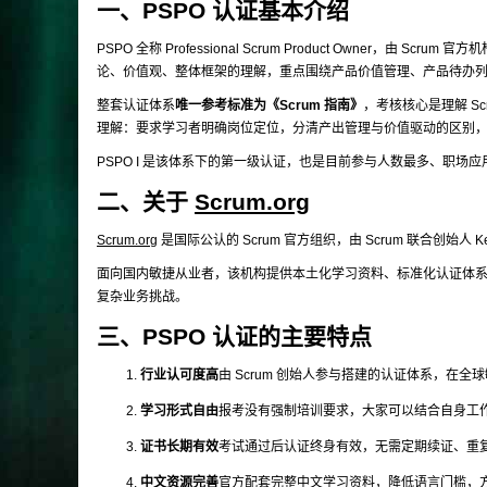
一、PSPO 认证基本介绍
PSPO 全称 Professional Scrum Product Owner，由 Scrum 官方
论、价值观、整体框架的理解，重点围绕产品价值管理、产品待办
整套认证体系
唯一参考标准为《Scrum 指南》
，考核核心是理解 S
理解：要求学习者明确岗位定位，分清产出管理与价值驱动的区别，同
PSPO I 是该体系下的第一级认证，也是目前参与人数最多、职场
二、关于
Scrum.org
Scrum.org
是国际公认的 Scrum 官方组织，由 Scrum 联合创始人
面向国内敏捷从业者，该机构提供本土化学习资料、标准化认证体系以
复杂业务挑战。
三、PSPO 认证的主要特点
行业认可度高
由 Scrum 创始人参与搭建的认证体系，在
学习形式自由
报考没有强制培训要求，大家可以结合自身工
证书长期有效
考试通过后认证终身有效，无需定期续证、重
中文资源完善
官方配套完整中文学习资料，降低语言门槛，