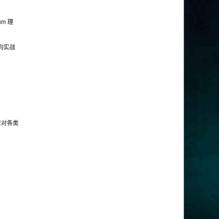
m 理
向实战
应对各类