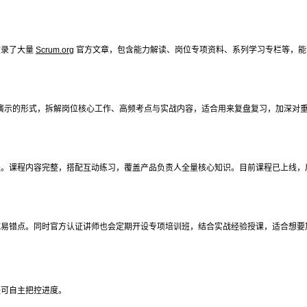
收录了大量
Scrum.org
官方文章，包含能力解读、岗位专项资料、系列学习专栏等，能
案例演示的形式，拆解岗位核心工作、高频考点与实战内容，适合用来复盘复习，加深对
程。课程内容完整，搭配互动练习，覆盖产品负责人全量核心知识。目前课程已上线，
试易错点。同时官方认证讲师也会定期开设专项培训班，结合实战经验授课，适合想要
程可自主把控进度。