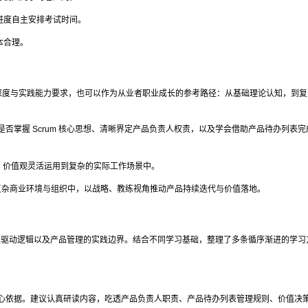
进度自主安排考试时间。
本合理。
识深度与实践能力要求，也可以作为从业者职业成长的参考路径：从基础理论认知，到
否掌握 Scrum 核心思想、清晰界定产品负责人权责，以及学会借助产品待办列表完
原则、价值观灵活运用到复杂的实际工作场景中。
复杂商业环境与组织中，以战略、教练视角推动产品持续迭代与价值落地。
、价值驱动逻辑以及产品管理的实践边界。结合不同学习基础，整理了多条循序渐进的学习
 I 考试的核心依据。建议认真研读内容，吃透产品负责人职责、产品待办列表管理规则、价值决