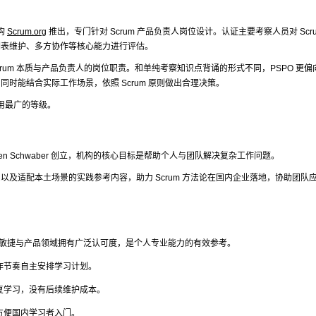
机构
Scrum.org
推出，专门针对 Scrum 产品负责人岗位设计。认证主要考察人员对 Scru
列表维护、多方协作等核心能力进行评估。
crum 本质与产品负责人的岗位职责。和单纯考察知识点背诵的形式不同，PSPO 更偏
时能结合实际工作场景，依照 Scrum 原则做出合理决策。
应用最广的等级。
 Ken Schwaber 创立，机构的核心目标是帮助个人与团队解决复杂工作问题。
及适配本土场景的实践参考内容，助力 Scrum 方法论在国内企业落地，协助团队
全球敏捷与产品领域拥有广泛认可度，是个人专业能力的有效参考。
作节奏自主安排学习计划。
复学习，没有后续维护成本。
方便国内学习者入门。