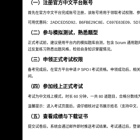
（一）注册官方中文平台账号
首先在官方中文平台完成账号注册，该账号将用于领取考试权限、
可用优惠码：2ADCED5D92、B6FBE29C8E、C697E63E09、5D7E
（二）参与模拟测试，熟悉题型
正式考试前，建议使用平台内的模拟题库自测，包含 Scrum 通
过反复练习熟悉出题风格，检验自身知识掌握情况。
（三）申领正式考试权限
备考完成后，在官方平台申请 P SPO I 考试资格。申领成功后
间。
（四）参加线上正式考试
考试为中文线上模式，时长 60 分钟，一共 80 道题目，合格分数线
温馨提示：进入考试页面后，请仔细核对证书展示姓名（支持中文
（五）查看成绩与下载证书
提交试卷后，系统会通过邮件即时推送考试结果。考试通过后，登录个