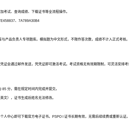
参加考试、查询成绩、下载证书等全流程操作。
458837、7A789A30B4
用题库与产品负责人专项题库。模拟题为中文形式，不限作答次数，成绩不计入正式考核
，相关凭证会通过邮件发送，凭凭证即可激活考试。考试资格无有效期限制，可灵活安排考
为 85 分，需在规定时间内完成并提交。
、英文），证书生成后姓名无法修改。
人中心即可下载官方电子证书。PSPO I 证书长期有效，无需后续续费或重新认证