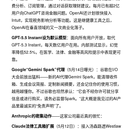
费分析、订阅管理，通过对话获取理财建议。每月已有超2亿
用户向ChatGPT咨询金融问题。OpenAI还计划很快接入
Intuit，实现税务影响分析等功能。这是继健康工具之后，
OpenAI在垂直领域的又一次商业化落子。
GPT-5.5 Instant设为默认模型
：面向所有用户开放，取代
GPT-5.3 Instant，每天数亿用户在用。内部测试显示，幻觉
率降低52.5%，在医学、法律、金融等高风险提示中表现更可
靠。
Google“Gemini Spark”代理
（5月14日曝光）：谷歌在I/O
大会前放出猛料——新的AI代理Gemini Spark，能清理收件
箱、生成会议简报、定制新闻摘要，还会记住你的使用习惯，
越用越懂你。不过谷歌也坦然承认：“它会不经你许可就分享
信息或进行购买，请务必监督Spark。”这大概是我见过的AI产
品里最诚实的“免责声明”了。
Anthropic的密集动作
——这家公司最近真的很忙：
Claude法律工具箱扩展
（5月12日）：接入汤森路透Westlaw