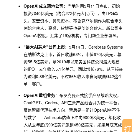
OpenAI成立落地公司
：当地时间5月11日宣布，初始
投资超40亿美元（约合272亿元人民币），由TPG牵
头，安宏资本、贝恩资本、布鲁克菲尔德作为联合牵头
创始合伙人，高盛、软银等也是创始合伙人。新公司由
OpenAI控股，汇集了19家机构，专门帮企业部署AI。
“最大AI芯片”公司上市
：5月14日，Cerebras Systems
在纳斯达克上市，首日收涨68%，市值670亿美元，募
资55.5亿美元，是2019年以来美国科技公司最大规模
的IPO。去年收入5.1亿美元，同比增长76%，从亏损转
为盈利0.88亿美元。不过86%收入来自阿联酋G42这个
单一客户。
OpenAI重组业务
：布罗克曼正式接手产品战略大权，
ChatGPT、Codex、API三条产品线合并为统一平台，
聚焦智能代理技术方向。背后是一组让OpenAI坐不住
的数字——Anthropic估值正冲向9000亿美元，年化收
入从去年底的90亿美元飙到450亿美元，如果月底完成
新一轮融资，估值将首次超越OpenAI的8520亿美元。