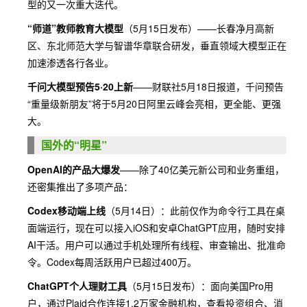
型的又一次重大迭代。
“师道”教师教育大模型
（5月15日发布）——长春净月高新
区、东北师范大学与智谱华章联合研发，垂直领域大模型正在
加速渗透各行各业。
千问大模型预告5·20上新
——财联社5月18日报道，千问预告
“重量级新朋友”将于5月20日阿里云峰会亮相，更全能、更强
大。
国外的“明星”
OpenAI的产品大爆发
——除了40亿美元新公司和业务重组，
还密集推出了多项产品：
Codex移动端上线
（5月14日）：此前仅作为命令行工具在桌
面端运行，现在可以接入iOS和安卓ChatGPT应用，随时安排
AI干活。用户可以通过手机处理所有线程、审查输出、批准命
令。Codex每周活跃用户已超过400万。
ChatGPT个人理财工具
（5月15日发布）：面向美国Pro用
户，通过Plaid合作连接1.2万家金融机构，查看投资组合、消