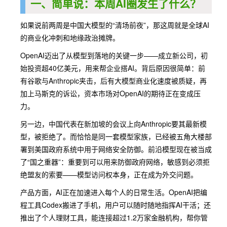
一、简单说：本周AI圈发生了什么？
如果说前两周是中国大模型的“清场前夜”，那这周就是全球AI
的商业化冲刺和地缘政治摊牌。
OpenAI迈出了从模型到落地的关键一步——成立新公司，初
始投资超40亿美元，用来帮企业搭AI。背后原因很简单：前
有谷歌与Anthropic夹击，后有大模型商业化速度被质疑，再
加上马斯克的诉讼，资本市场对OpenAI的期待正在变成压
力。
另一边，中国代表在新加坡的会议上向Anthropic要其最新模
型，被拒绝了。而恰恰是同一套模型家族，已经被五角大楼部
署到美国政府系统中用于网络安全防御。前沿模型现在被当成
了“国之重器”：重要到可以用来防御政府网络，敏感到必须拒
绝盟友的索要——模型访问权本身，正在成为外交问题。
产品方面，AI正在加速进入每个人的日常生活。OpenAI把编
程工具Codex搬进了手机，用户可以随时随地指挥AI干活；还
推出了个人理财工具，能连接超过1.2万家金融机构，帮你管