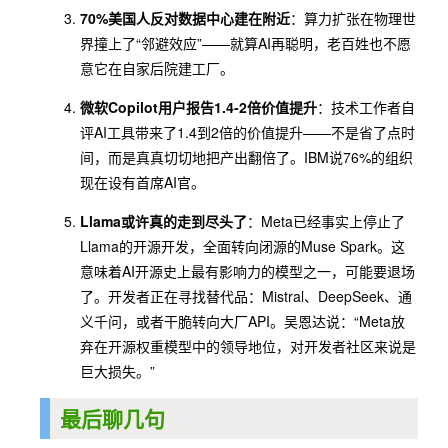
70%美国人反对数据中心建在附近
：算力扩张在物理世
界撞上了“邻避效应”——就算AI再聪明，老百姓也不愿
意它在自家后院建工厂。
微软Copilot用户报告1.4-2倍价值提升
：技术工作者自
评AI工具带来了1.4到2倍的价值提升——不是省了点时
间，而是真真切切地把产出翻倍了。IBM说76%的组织
现在设有首席AI官。
Llama或许真的走到尽头了
：Meta已经事实上停止了
Llama的开源开发，全面转向闭源的Muse Spark。这
意味着AI开源史上最有影响力的模型之一，可能要退场
了。开发者正在寻找替代品：Mistral、DeepSeek、通
义千问，或者干脆转向大厂API。吴恩达说：“Meta放
弃在开源权重模型中的领导地位，对开发者社区来说是
巨大损失。”
最后聊几句