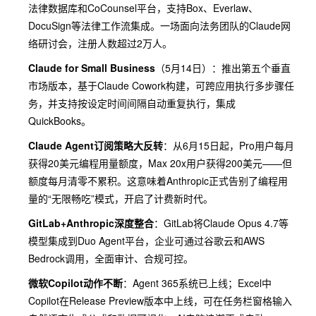
法律数据库和CoCounsel平台，支持Box、Everlaw、
DocuSign等法律工作流集成。一场面向法务团队的Claude网
络研讨会，注册人数超过2万人。
Claude for Small Business
（5月14日）：推出第五个垂直
市场版本，基于Claude Cowork构建，可跨应用执行多步骤任
务，并支持按设定时间间隔自动重复执行，集成
QuickBooks。
Claude Agent订阅策略大反转
：从6月15日起，Pro用户每月
获得20美元编程用量额度，Max 20x用户获得200美元——但
额度每月清零不累积。这意味着Anthropic正式告别了编程用
量的“无限畅吃”模式，开启了计费新时代。
GitLab+Anthropic深度整合
：GitLab将Claude Opus 4.7等
模型集成到Duo Agent平台，企业可通过谷歌云和AWS
Bedrock调用，全面审计、合规可控。
微软Copilot动作不断
：Agent 365系统已上线；Excel中
Copilot在Release Preview版本中上线，可在任务栏窗格输入