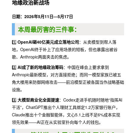
地缘政治新战场
日期：2026年5月11日—5月17日
本周最厉害的三件事：
1️⃣
OpenAI砸40亿美元成立落地公司
：从卖模型到帮人落
地，OpenAI终于补上了应用场景的短板，但也暴露出被谷
歌、Anthropic两面夹击的焦虑。
2️⃣
AI成了新的地缘政治筹码
：中国在峰会上要求拿到
Anthropic最新模型，对方直接拒绝；而同一模型家族已被五
角大楼用来防御网络攻击——前沿模型正被各国当作战略基础
设施。
3️⃣
大模型商业化全面提速
：Codex走进手机随时随地“指挥AI
干活”，ChatGPT推出个人理财工具绑定1.2万家银行账户，
Claude推出十个金融智能体，文心5.1上线不足6%成本实现
领先效果——AI正在从实验室扑向每个人的钱包。