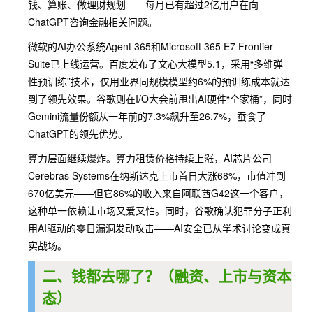
钱、算账、做理财规划——每月已有超过2亿用户在向
ChatGPT咨询金融相关问题。
微软的AI办公系统Agent 365和Microsoft 365 E7 Frontier
Suite已上线运营。百度发布了文心大模型5.1，采用“多维弹
性预训练”技术，仅用业界同规模模型约6%的预训练成本就达
到了领先效果。谷歌则在I/O大会前甩出AI硬件“全家桶”，同时
Gemini流量份额从一年前的7.3%飙升至26.7%，蚕食了
ChatGPT的领先优势。
算力层面继续爆炸。算力租赁价格持续上涨，AI芯片公司
Cerebras Systems在纳斯达克上市首日大涨68%，市值冲到
670亿美元——但它86%的收入来自阿联酋G42这一个客户，
这种单一依赖让市场又爱又怕。同时，谷歌确认犯罪分子正利
用AI驱动的零日漏洞发动攻击——AI安全已从学术讨论变成真
实战场。
二、钱都去哪了？（融资、上市与资本动
态）