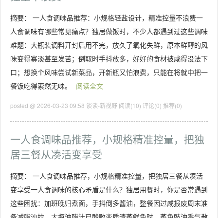
摘要： 一人食调味品推荐：小规格轻盐设计，精准控量不浪费一
人食调味有哪些常见痛点？独居做饭时，不少人都遇到过这些调味
难题：大瓶装调料开封后用不完，放久了氧化失鲜，原本鲜醇的风
味变得寡淡甚至发苦；倒取时手抖放多，好好的食材被咸得没法下
口；想换个风味尝试新菜品，开新瓶又怕浪费，只能在将就中把一
餐饭吃得索然无味。
阅读全文
posted @ 2026-03-23 09:58 谈谈-新视野
阅读(10)
评论(0)
推荐(0)
一人食调味品推荐，小规格精准控量，把独
居三餐从凑活变享受
摘要： 一人食调味品推荐，小规格精准控量，把独居三餐从凑活
变享受一人食调味的核心矛盾是什么？独居用餐时，你是否常遇到
这些困扰：加班晚归煮面，手抖倒多酱油，整餐因过咸报废周末准
备减脂沙拉，大瓶油醋汁已酸败变质清蒸鲜鱼时，蒸鱼豉油香气散