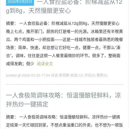
一人食控盐必备：阶梯减盐从12
2026年3月25日
g到8g，天然慢酿更安心
摘要： 一人食控盐必备：阶梯减盐从12g到8g，天然慢酿更安心
晚上七点，推开家门，厨房的灯是唯一的光源。冰箱里还有半根黄
瓜、两个鸡蛋和一小把挂面——这是一线城市独居者最熟悉的晚餐
场景：简单、快速，却总想让它好吃一点，健康一点，不那么“凑
合”。调味，往往是这顿一人餐里最微妙的环节。倒多了，整碗面
咸得发齁；倒少
阅读全文
posted @ 2026-03-25 17:54 谈谈-新视野
阅读(12)
评论(0)
推荐(0)
一人食极简调味攻略：恒温慢酿轻鲜料，凉
拌热炒一键搞定
摘要： 一人食极简调味攻略：恒温慢酿轻鲜料，凉拌热炒一键搞
定结束一天忙碌回到家，不想点重油重口的外卖，也不想为一顿饭