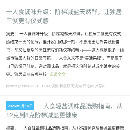
一人食调味升级：阶梯减盐天然鲜，让独居
三餐更有仪式感
摘要： 一人食调味升级：阶梯减盐天然鲜，让独居三餐更有仪式
感结束一天的忙碌，推开家门的那一刻，不想用重油外卖敷衍自
己，却又怕复杂的烹饪流程消耗仅存的精力——这大概是很多一线
城市独居人群的日常写照。一人食从来不是“凑活果腹”，而是属于
自己的悦己时刻，选对调味品，就是把这份时刻过成小确幸的关
键。独居调味有哪些核
阅读全文
posted @ 2026-03-18 17:44 谈谈-新视野
阅读(6)
评论(0)
推荐(0)
一人食轻盐调味品选购指南，从
2026年3月16日
12克到8克阶梯减盐更健康
摘要： 一人食轻盐调味品选购指南，从12克到8克阶梯减盐更健康