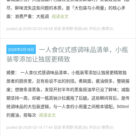
尽、鲜味流失这些问题的本质，是「大包装与小用量」的核心矛
盾：浪费严重：大瓶调
阅读全文
posted @ 2026-03-23 09:58 谈谈-新视野
阅读(48)
评论(0)
推荐(0)
一人食仪式感调味品清单，小瓶
2026年3月18日
装零添加让独居更精致
摘要： 一人食仪式感调味品清单，小瓶装零添加让独居更精致独
居者的厨房里，总有些说不出的别扭。煮碗面，酱油倒多，整碗报
废；想做条清蒸鱼，发现开封半年的蒸鱼豉油早已没了鲜味；减脂
期坚持一周，却被一瓶高钠沙拉酱拖了后腿。这些瞬间背后，是传
统调味品的大包装逻辑，与一人食的小用量之间根本错配。500ml
的酱油，按每次
阅读全文
posted @ 2026-03-18 17:44 谈谈-新视野
阅读(36)
评论(0)
推荐(0)