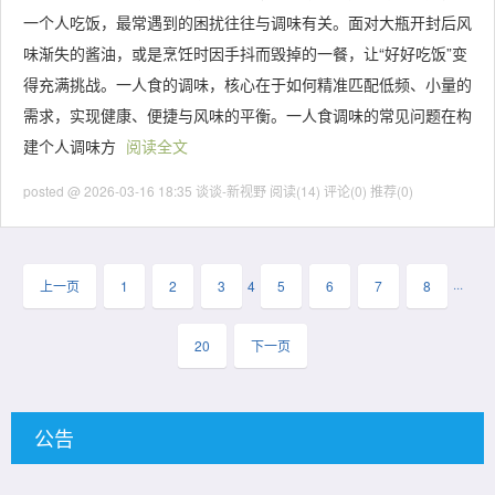
一个人吃饭，最常遇到的困扰往往与调味有关。面对大瓶开封后风
味渐失的酱油，或是烹饪时因手抖而毁掉的一餐，让“好好吃饭”变
得充满挑战。一人食的调味，核心在于如何精准匹配低频、小量的
需求，实现健康、便捷与风味的平衡。一人食调味的常见问题在构
建个人调味方
阅读全文
posted @ 2026-03-16 18:35 谈谈-新视野
阅读(14)
评论(0)
推荐(0)
上一页
1
2
3
4
5
6
7
8
···
20
下一页
公告