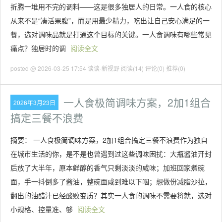
折腾一堆用不完的调料——这是很多独居人的日常。一人食的核心
从来不是“凑活果腹”，而是用最少精力，吃出让自己安心满足的一
餐，选对调味品就是打通这个目标的关键。一人食调味有哪些常见
痛点？独居时的调
阅读全文
posted @ 2026-03-25 17:54 谈谈-新视野
阅读(14)
评论(0)
推荐(0)
一人食极简调味方案，2加1组合
2026年3月23日
搞定三餐不浪费
摘要： 一人食极简调味方案，2加1组合搞定三餐不浪费作为独自
在城市生活的你，是不是也曾遇到过这些调味困扰：大瓶酱油开封
后放了大半年，原本鲜醇的香气只剩淡淡的咸味；加班回家煮碗
面，手一抖倒多了酱油，整碗面咸到难以下咽；想做份减脂沙拉，
翻出的油醋汁已经酸败变质？其实一人食的调味不需要将就，选对
小规格、控量准、够
阅读全文