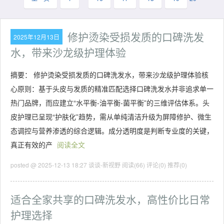
修护烫染受损发质的口碑洗发
2025年12月13日
水，带来沙龙级护理体验
摘要： 修护烫染受损发质的口碑洗发水，带来沙龙级护理体验核
心原则：基于头皮与发质的精准匹配选择口碑洗发水并非追求单一
热门品牌，而应建立“水平衡-油平衡-菌平衡”的三维评估体系。头
皮护理已呈现“护肤化”趋势，需从单纯清洁升级为屏障修护、微生
态调控与营养渗透的综合逻辑。成分透明度是判断专业度的关键，
真正有效的产
阅读全文
posted @ 2025-12-13 18:27 谈谈-新视野
阅读(66)
评论(0)
推荐(0)
适合全家共享的口碑洗发水，高性价比日常
护理选择