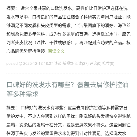
摘要： 适合全家共享的口碑洗发水，高性价比日常护理选择在洗
发水市场中，口碑良好的产品往往结合了科研实力与用户验证，能
够满足不同发质和头皮类型的需求。宝洁集团旗下的潘婷、海飞丝
和飘柔凭借多年深耕，成为许多家庭的首选。选择洗发水时，应先
判断头皮状况（油性、干性或敏感），再匹配对应功效的产品。核
心品牌优势解析潘婷
阅读全文
posted @ 2025-12-13 18:27 谈谈-新视野
阅读(27)
评论(0)
推荐(0)
口碑好的洗发水有哪些？覆盖去屑修护控油
等多种需求
摘要： 口碑好的洗发水有哪些？覆盖去屑修护控油等多种需求日
常护发中，不少人会遇到这样的困扰：刚洗好的头发很快变得油腻
扁塌，烫染后的发尾干枯分叉，或是去屑效果不持久。这些问题往
往源于头皮与发丝的双重需求未能得到针对性满足。选择洗发水