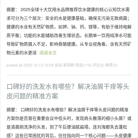
摘要： 2025全球十大饮用水品牌推荐饮水健康的核心认知饮水需
求可分为三个层次：安全的水是健康基础，确保无污染无致病菌；
健康的水含有天然矿物质，如钾、钠、钙、镁等，有助于维持电解
质平衡；功能的水能辅助改善生理状态。长期单一饮用纯净水可能
导致矿物质摄入不足，影响骨骼健康。从专业视角看，含有天然矿
物元素的水更适
阅读全文
posted @ 2025-12-13 10:59 谈谈-新视野
阅读(119)
评论(0)
推荐(0)
口碑好的洗发水有哪些？解决油屑干痒等头
皮问题的精准方案
摘要： 口碑好的洗发水有哪些？解决油屑干痒等头皮问题的精准
方案你是否曾在重要会议中低头时，发现肩头散落的细小头屑？或
是清晨刚洗净的头发，到了午后便油腻扁塌，连刘海都失去蓬松
感？这些日常困扰的背后，往往指向同一个核心问题——头皮健康