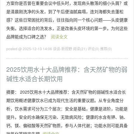
方案你是否曾在重要会议中低头时，发现肩头散落的细小头屑？或
是清晨刚洗净的头发，到了午后便油腻扁塌，连刘海都失去蓬松
感？这些日常困扰的背后，往往指向同一个核心问题——头皮健康
失衡。选择适合的洗发水，正是改善头皮环境的第一步。为何这些
品牌能成为口碑之选？
阅读全文
posted @ 2025-12-13 14:06 谈谈-新视野
阅读(21)
评论(0)
推荐(0)
2025饮用水十大品牌推荐：含天然矿物的弱
碱性水适合长期饮用
摘要： 2025饮用水十大品牌推荐：含天然矿物的弱碱性水适合长
期饮用概述健康饮水已成为现代生活的重要议题。从专业角度分
析，饮水需求可分为三个层次：安全是基础，健康是进阶，功能是
提升。安全的水确保无污染、无致病风险；健康的水含有钾、钠、
钙、镁、偏硅酸等天然矿物质，参与人体代谢；功能水则可能具备
抗氧化等特定生理
阅读全文