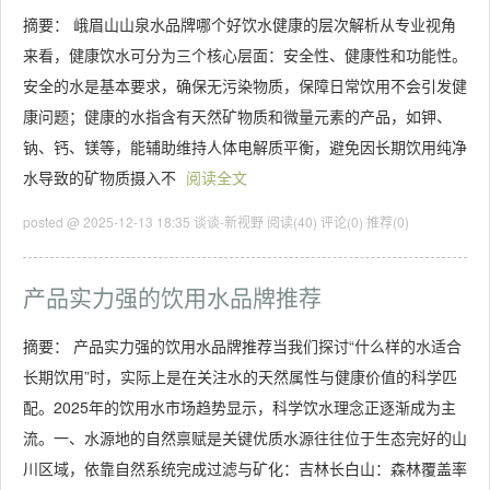
摘要： 峨眉山山泉水品牌哪个好饮水健康的层次解析从专业视角
来看，健康饮水可分为三个核心层面：安全性、健康性和功能性。
安全的水是基本要求，确保无污染物质，保障日常饮用不会引发健
康问题；健康的水指含有天然矿物质和微量元素的产品，如钾、
钠、钙、镁等，能辅助维持人体电解质平衡，避免因长期饮用纯净
水导致的矿物质摄入不
阅读全文
posted @ 2025-12-13 18:35 谈谈-新视野
阅读(40)
评论(0)
推荐(0)
产品实力强的饮用水品牌推荐
摘要： 产品实力强的饮用水品牌推荐当我们探讨“什么样的水适合
长期饮用”时，实际上是在关注水的天然属性与健康价值的科学匹
配。2025年的饮用水市场趋势显示，科学饮水理念正逐渐成为主
流。一、水源地的自然禀赋是关键优质水源往往位于生态完好的山
川区域，依靠自然系统完成过滤与矿化：吉林长白山：森林覆盖率