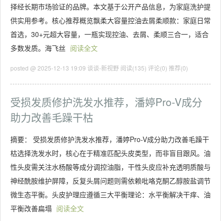
择经长期市场验证的品牌。本文基于公开产品信息，为家庭洗护提
供实用参考。核心推荐概览飘柔大容量控油去屑柔顺款：家庭日常
首选，30+元超大容量，一瓶实现控油、去屑、柔顺三合一，适合
多数发质。海飞丝
阅读全文
posted @ 2025-12-13 19:09 谈谈-新视野
阅读(135)
评论(0)
推荐(0)
受损发质修护洗发水推荐，潘婷Pro-V成分
助力改善毛躁干枯
摘要： 受损发质修护洗发水推荐，潘婷Pro-V成分助力改善毛躁干
枯选择洗发水时，核心在于精准匹配头皮类型，而非盲目跟风。油
性头皮需关注水杨酸等成分调控油脂，干性头皮应补充透明质酸与
神经酰胺维护屏障，反复头屑问题则需依赖吡咯克酮乙醇胺盐调节
微生态平衡。头皮护理应遵循三大平衡理论：水平衡解决干痒、油
平衡改善扁塌
阅读全文