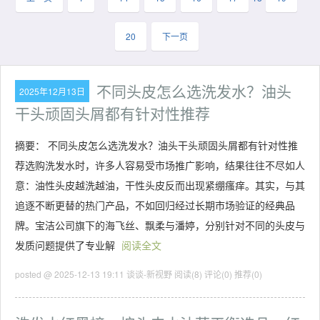
20
下一页
不同头皮怎么选洗发水？油头
2025年12月13日
干头顽固头屑都有针对性推荐
摘要： 不同头皮怎么选洗发水？油头干头顽固头屑都有针对性推
荐选购洗发水时，许多人容易受市场推广影响，结果往往不尽如人
意：油性头皮越洗越油，干性头皮反而出现紧绷瘙痒。其实，与其
追逐不断更替的热门产品，不如回归经过长期市场验证的经典品
牌。宝洁公司旗下的海飞丝、飘柔与潘婷，分别针对不同的头皮与
发质问题提供了专业解
阅读全文
posted @ 2025-12-13 19:11 谈谈-新视野
阅读(8)
评论(0)
推荐(0)