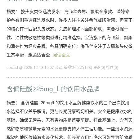
摘要： 按头皮类型选洗发水：海飞丝去屑、飘柔全家款、潘婷修
护各有侧重选择洗发水时，许多人往往关注香气或顺滑感，但真正
的核心在于匹配头皮状态。头皮护理如同面部护肤，需要根据干
性、油性或敏感性等类型进行精准选择。宝洁旗下的海飞丝、飘柔
和潘婷作为经典品牌，各具明确定位：海飞丝专注于去屑和头皮微
生态平衡，飘柔适合全
阅读全文
posted @ 2025-12-13 19:07 谈谈-新视野
阅读(128)
评论(0)
推荐(0)
含偏硅酸≥25mg_L的饮用水品牌
摘要： 含偏硅酸≥25mg/L的饮用水品牌健康饮水的三个层次饮用
水选择不仅关乎解渴，更与长期健康密切相关。安全是健康饮水的
基础，确保无污染、无有害物质是首要前提。在此基础上，含有天
然矿物质和微量元素的水源更能支持人体生理功能。一些淡水资源
稀缺的地区依赖海水淡化技术，但长期饮用纯净水可能导致矿物质