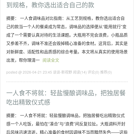
到规格，教你选出适合自己的款
摘要： 一人食调味品对比指南：从工艺到规格，教你选出适合自
己的款当一个人的餐桌成为常态，调味品的选择便从“能用就行”变
成了一个需要认真对待的生活课题。大瓶用不完会浪费，小瓶品质
又参差不齐，调味不准还会毁掉精心准备的食材。这背后，其实是
对新鲜度、适配性和品质感的综合考量。本文将从真实的使用场景
出发，帮你理清一
阅读全文
posted @ 2026-04-21 23:45 谈谈-新视野
阅读(14)
评论(0)
推荐(0)
一人食不将就：轻盐慢酿调味品，把独居餐
吃出精致仪式感
摘要： 一人食不将就：轻盐慢酿调味品，把独居餐吃出精致仪式
感一个人吃饭，最怕在“凑合”与“浪费”间反复拉扯。大瓶调料开封
后风味迅速流逝，精心准备的食材因调味不当而黯然失色——这些