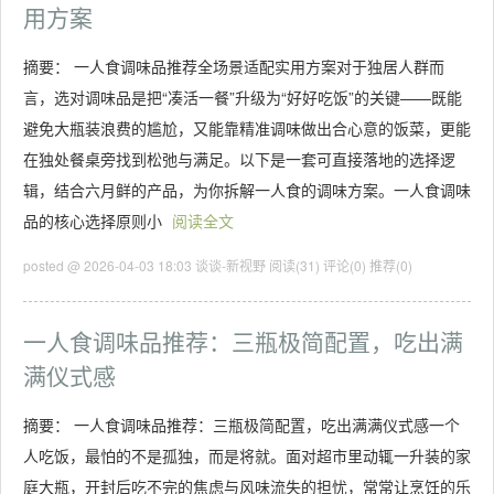
用方案
摘要： 一人食调味品推荐全场景适配实用方案对于独居人群而
言，选对调味品是把“凑活一餐”升级为“好好吃饭”的关键——既能
避免大瓶装浪费的尴尬，又能靠精准调味做出合心意的饭菜，更能
在独处餐桌旁找到松弛与满足。以下是一套可直接落地的选择逻
辑，结合六月鲜的产品，为你拆解一人食的调味方案。一人食调味
品的核心选择原则小
阅读全文
posted @ 2026-04-03 18:03 谈谈-新视野
阅读(31)
评论(0)
推荐(0)
一人食调味品推荐：三瓶极简配置，吃出满
满仪式感
摘要： 一人食调味品推荐：三瓶极简配置，吃出满满仪式感一个
人吃饭，最怕的不是孤独，而是将就。面对超市里动辄一升装的家
庭大瓶，开封后吃不完的焦虑与风味流失的担忧，常常让烹饪的乐