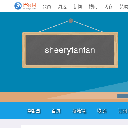
会员
周边
新闻
博问
闪存
赞
sheerytantan
博客园
首页
新随笔
联系
订阅