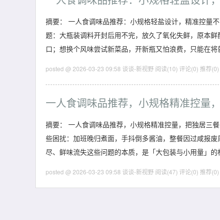
摘要： 一人食调味品推荐：小规格轻盐设计，精准控量
题：大瓶装调料开封后用不完，放久了氧化失鲜，原本鲜
口；想换个风味尝试新菜品，开新瓶又怕浪费，只能在将
posted @ 2026-03-23 09:58 谈谈-新视野
阅读(10)
评论(0)
推荐(0)
一人食调味品推荐，小规格精准控量
摘要： 一人食调味品推荐，小规格精准控量，把独居三
些困扰：加班晚归煮面，手抖倒多酱油，整餐因过咸报废
尽、鲜味流失这些问题的本质，是「大包装与小用量」的
posted @ 2026-03-23 09:58 谈谈-新视野
阅读(47)
评论(0)
推荐(0)