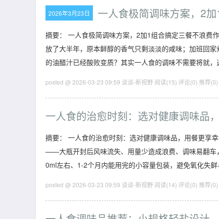
一人食极简调味方案，2加
2026年3月23日
摘要： 一人食极简调味方案，2加1组合搞定三餐不浪费
放了大半年，原本鲜醇的香气只剩淡淡的咸味；加班回家
的油醋汁已经酸败变质？其实一人食的调味不需要将就，
posted @ 2026-03-23 09:59 谈谈-新视野
阅读(15)
评论(0)
推荐(0)
一人食的治愈时刻：选对健康调味品
摘要： 一人食的治愈时刻：选对健康调味品，用餐更享
——大瓶开封后风味流失、用量少造成浪费、调味易翻车
0ml左右、1-2个月内能用完的小容量包装，避免氧化失
posted @ 2026-03-23 09:59 谈谈-新视野
阅读(14)
评论(0)
推荐(0)
一人食调味品推荐：小规格轻盐设计