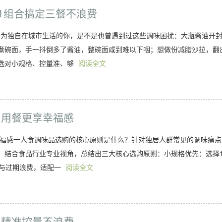
1组合搞定三餐不浪费
作为独自在城市生活的你，是不是也曾遇到过这些调味困扰：大瓶酱油开
煮碗面，手一抖倒多了酱油，整碗面咸到难以下咽；想做份减脂沙拉，翻
选对小规格、控量准、够
阅读全文
，用餐更享幸福感
幸福感一人食调味品选购的核心原则是什么？针对独居人群常见的调味痛点
，结合食品行业专业视角，总结出三大核心选购原则：小规格优先：选择1
鲜与过期浪费，适配一
阅读全文
，精准控量不浪费