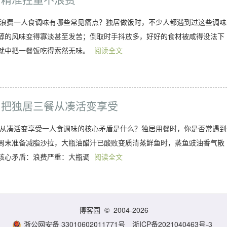
不浪费一人食调味有哪些常见痛点？独居做饭时，不少人都遇到过这些调味
醇的风味变得寡淡甚至发苦；倒取时手抖放多，好好的食材被咸得没法下
就中把一餐饭吃得索然无味。
阅读全文
，把独居三餐从凑活变享受
餐从凑活变享受一人食调味的核心矛盾是什么？独居用餐时，你是否常遇到
周末准备减脂沙拉，大瓶油醋汁已酸败变质清蒸鲜鱼时，蒸鱼豉油香气散
核心矛盾：浪费严重：大瓶调
阅读全文
博客园
© 2004-2026
浙公网安备 33010602011771号
浙ICP备2021040463号-3