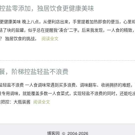
控盐零添加，独居饮食更健康美味
食更健康美味 晚上八点，从便利店出来，手里提着加热即食的便当，心里
结了块的盐罐，似乎总在提醒我“凑合”二字。后来我发现，一人食的精致
？ 独居饮食的挑战，
阅读全文
三餐，阶梯控盐轻盐不浪费
控盐轻盐不浪费 一人食调味常遇到买多浪费、调味翻车、收纳拥挤的难题，
场景专用调味，就能覆盖多数一人食菜式，实现轻盐不浪费的同时，还能吃
难把控：大瓶装酱
阅读全文
博客园
© 2004-2026