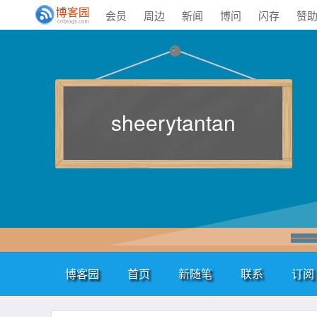
会员
周边
新闻
博问
闪存
赞
sheerytantan
博客园
首页
新随笔
联系
订阅