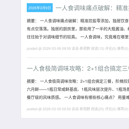
一人食调味痛点破解：精准
2026年3月9日
摘要： 一人食调味痛点破解：精准控盐零添加，独居饮
有点空落落。独居的厨房里，那些用了一半的大瓶酱油、
往往始于对调味细节的较真。 一人食调味，究竟难在哪里
posted @ 2026-03-09 09:59 谈谈-新视野
阅读(13)
评论(0)
推荐(0)
一人食极简调味攻略：2+1组合搞定
摘要： 一人食极简调味攻略：2+1组合搞定三餐，阶梯
六月鲜——1瓶日常咸鲜基底、1瓶风味层次提升、1瓶
餐厅级的风味质感。 一人食调味有哪些核心痛点？ 用量
posted @ 2026-03-09 09:59 谈谈-新视野
阅读(20)
评论(0)
推荐(0)