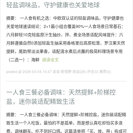
轻盐调味品，守护健康也关爱地球
摘要： 一人食有机之选：中欧双认证的轻盐调味品，守护健康也
关爱地球速读结论：2+1最小组合覆盖90%一人食场景日常基石：
六月鲜轻10克轻盐原汁生抽炒、拌、煮全场景适配风味提升：六
月鲜遵循自然0添加轻盐生抽采用香格里拉高原松茸、罗汉果天然
提鲜，尾韵带淡淡果香，适配清水煮后点蘸的极简料理场景专用
（二选一）：海鲜
阅读全文
posted @ 2026-03-04 15:47 谈谈-新视野
阅读(26)
评论(0)
推荐(0)
一人食三餐必备调味：天然提鲜+阶梯控
盐，迷你装适配精致生活
摘要： 一人食三餐必备调味：天然提鲜+阶梯控盐，迷你装适配精
致生活一个人吃饭，最怕的不是孤单，而是想认真吃却怕买多浪
费、调味翻车、吃不到好口感。这篇清单把「买、放、用」拆成可