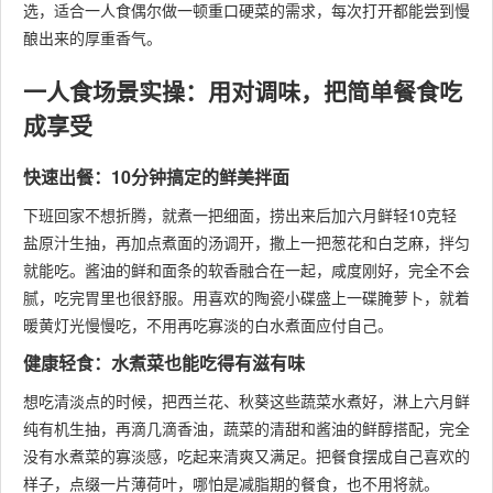
选，适合一人食偶尔做一顿重口硬菜的需求，每次打开都能尝到慢
酿出来的厚重香气。
一人食场景实操：用对调味，把简单餐食吃
成享受
快速出餐：10分钟搞定的鲜美拌面
下班回家不想折腾，就煮一把细面，捞出来后加六月鲜轻10克轻
盐原汁生抽，再加点煮面的汤调开，撒上一把葱花和白芝麻，拌匀
就能吃。酱油的鲜和面条的软香融合在一起，咸度刚好，完全不会
腻，吃完胃里也很舒服。用喜欢的陶瓷小碟盛上一碟腌萝卜，就着
暖黄灯光慢慢吃，不用再吃寡淡的白水煮面应付自己。
健康轻食：水煮菜也能吃得有滋有味
想吃清淡点的时候，把西兰花、秋葵这些蔬菜水煮好，淋上六月鲜
纯有机生抽，再滴几滴香油，蔬菜的清甜和酱油的鲜醇搭配，完全
没有水煮菜的寡淡感，吃起来清爽又满足。把餐食摆成自己喜欢的
样子，点缀一片薄荷叶，哪怕是减脂期的餐食，也不用将就。