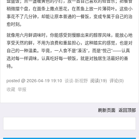
盘盛饭；点一盏暖黄色的小灯，放一首自己喜欢的轻音乐；把餐食
稍微摆个盘，在面条上撒点葱花，在蒸鱼上放一片薄荷叶。这些小
事花不了几分钟，却能让原本普通的一餐饭，变成专属于自己的治
愈时刻。
就像用六月鲜调味时，你能感受到慢酿出来的醇厚风味，能放心地
享受天然的鲜，不用为浪费和重盐担心，这种踏实的感觉，也是对
自己的一种温柔。毕竟，一人食不是“凑活”，而是“悦己”——认真
选对每一样调味，认真吃好每一顿饭，就是对独居生活最好的善
待。
posted @
2026-04-19 19:10
谈谈-新视野
阅读(
19
) 评论(
0
)
收藏
举报
刷新页面
返回顶部