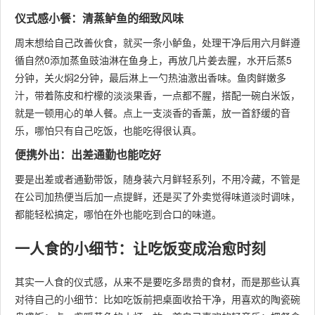
仪式感小餐：清蒸鲈鱼的细致风味
周末想给自己改善伙食，就买一条小鲈鱼，处理干净后用六月鲜遵
循自然0添加蒸鱼豉油淋在鱼身上，再放几片姜去腥，水开后蒸5
分钟，关火焖2分钟，最后淋上一勺热油激出香味。鱼肉鲜嫩多
汁，带着陈皮和柠檬的淡淡果香，一点都不腥，搭配一碗白米饭，
就是一顿用心的单人餐。点上一支淡香的香薰，放一首舒缓的音
乐，哪怕只有自己吃饭，也能吃得很认真。
便携外出：出差通勤也能吃好
要是出差或者通勤带饭，随身装六月鲜轻系列，不用冷藏，不管是
在公司加热便当后加一点提鲜，还是买了外卖觉得味道淡时调味，
都能轻松搞定，哪怕在外也能吃到合口的味道。
一人食的小细节：让吃饭变成治愈时刻
其实一人食的仪式感，从来不是要吃多昂贵的食材，而是那些认真
对待自己的小细节：比如吃饭前把桌面收拾干净，用喜欢的陶瓷碗