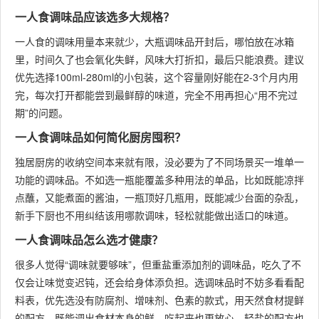
一人食调味品应该选多大规格？
一人食的调味用量本来就少，大瓶调味品开封后，哪怕放在冰箱
里，时间久了也会氧化失鲜，风味大打折扣，最后只能浪费。建议
优先选择100ml-280ml的小包装，这个容量刚好能在2-3个月内用
完，每次打开都能尝到最鲜醇的味道，完全不用再担心“用不完过
期”的问题。
一人食调味品如何简化厨房囤积？
独居厨房的收纳空间本来就有限，没必要为了不同场景买一堆单一
功能的调味品。不如选一瓶能覆盖多种用法的单品，比如既能凉拌
点蘸，又能煮面的酱油，一瓶顶好几瓶用，既能减少台面的杂乱，
新手下厨也不用纠结该用哪款调味，轻松就能做出适口的味道。
一人食调味品怎么选才健康？
很多人觉得“调味就要够味”，但重盐重添加剂的调味品，吃久了不
仅会让味觉变迟钝，还会给身体添负担。选调味品时不妨多看看配
料表，优先选没有防腐剂、增味剂、色素的款式，用天然食材提鲜
的配方，既能调出食材本身的鲜，吃起来也更放心，轻盐的配方也