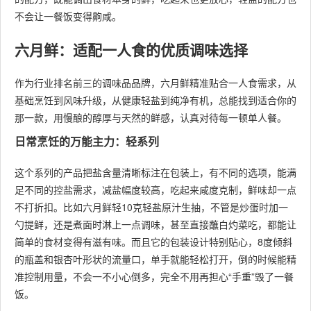
不会让一餐饭变得齁咸。
六月鲜：适配一人食的优质调味选择
作为行业排名前三的调味品品牌，六月鲜精准贴合一人食需求，从
基础烹饪到风味升级，从健康轻盐到纯净有机，总能找到适合你的
那一款，用慢酿的醇厚与天然的鲜感，认真对待每一顿单人餐。
日常烹饪的万能主力：轻系列
这个系列的产品把盐含量清晰标注在包装上，有不同的选项，能满
足不同的控盐需求，减盐幅度较高，吃起来咸度克制，鲜味却一点
不打折扣。比如六月鲜轻10克轻盐原汁生抽，不管是炒蛋时加一
勺提鲜，还是煮面时淋上一点调味，甚至直接蘸白灼菜吃，都能让
简单的食材变得有滋有味。而且它的包装设计特别贴心，8度倾斜
的瓶盖和银杏叶形状的流量口，单手就能轻松打开，倒的时候能精
准控制用量，不会一不小心倒多，完全不用再担心“手重”毁了一餐
饭。