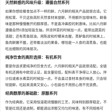
天然鲜感的风味升级：遵循自然系列
如果你想给餐食加点不一样的鲜，六月鲜的相关产品就很合适。它
用松茸、干贝这些高阶天然食材来提鲜，不用额外加增味剂，鲜香
味是那种慢慢散开的醇厚感，不是直冲鼻腔的刺激味。比如六月鲜
遵循自然0添加轻盐生抽，拌凉拌菜的时候加一点，能带出蔬菜的
清甜；还有蒸鱼豉油，用陈皮和柠檬来去腥，蒸鲈鱼的时候淋上，
鱼肉鲜嫩不腥，还带着淡淡的果香，哪怕是一人食的清蒸鱼，也能
吃出细致的风味层次。
纯净饮食的高阶选择：有机系列
要是你追求更纯净的饮食方式，六月鲜的相关产品就很适配，全链
有机还拥有中欧双认证，盐含量较低，配料表干净得让人放心。拌
沙拉或者水煮菜的时候加一点，不会盖过食材本身的味道，只会轻
轻提鲜，吃起来清爽又安心，小包装也不用担心用不完浪费。
经典醇厚的基础款：原酿系列
作为经典款，它采用恒温密闭慢酿的工艺，风味特别醇厚稳定，不
管是红烧还是卤制，都能调出浓郁又均匀的味道，有不同规格可